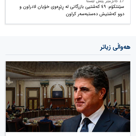
17 کاتژمێر پێش ئێستا
سێنتکۆم: ٤٩ کەشتیی بازرگانی لە ڕێڕەوی خۆیان لادراون و
دوو کەشتیش دەستبەسەر کراون
هەواڵی زیاتر