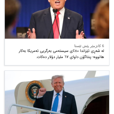
6 کاتژمێر پێش ئێستا
لە شەڕی ئێراندا ٨٠٪ی سیستەمی بەرگریی ئەمریکا بەکار
هاتووە؛ پنتاگۆن داوای ٦٧ ملیار دۆلار دەکات.