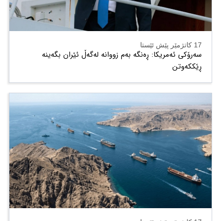
17 کاتژمێر پێش ئێستا
سەرۆکی ئەمریکا: ڕەنگە بەم زووانە لەگەڵ ئێران بگەینە
ڕێککەوتن