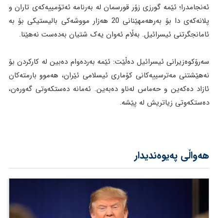
ئەنجامدرا؛ ئێمە گورزی زۆر قورسمان لە بەرنامە ئەتۆمییەکەی تاران و
پلانەکەی دا بۆ بەرهەمهێنانی 20 هەزار مووشەکی بالیستیکی بۆ بە
ئامانجگرتنی ئیسرائیل. بەڵام ئەوان یەک شتیان بەدەست نەهێنا.
سەرۆکوەزیرانی ئیسرائیل دەڵێت: ئێمە بەردەوام دەبین لە کارکردن بۆ
نەهێشتنی مەترسییەکانی کۆماری ئیسلامی ئێران، هەموو بارمتەکان
ئازاد دەکەین و حەماس لەناو دەبەین. ئەمانە دەستکەوتی گەورەن،
دەستکەوتی زیاتریش لە پێشە.
هەواڵی پەیوەندیدار