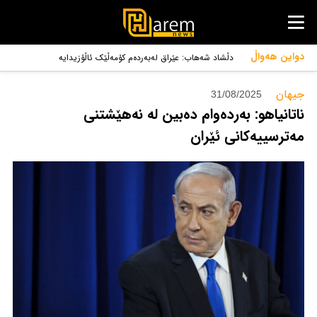
دواین هەواڵ
دڵشاد شەهاب: عێراق لەبەردەم کۆمەڵێک ئاڵۆزیدایە
جیهان‌
31/08/2025
ناتانیاهو: بەردەوام دەبین لە نەهێشتنی
مەترسییەکانی ئێران