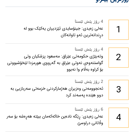
4 رۆژ پێش ئێستا
1
عەلی زەیدی: جینۆسایدی ئێزدییان یەکێک بوو لە
دڕندانەترین ئەو تاوانەکان
4 رۆژ پێش ئێستا
2
وتەبێژی حکومەتی عێراق: مەسعود پزشكیان وتی
گواستنەوەی نەوتی عێراق بە گەرووی هورمزدا لێخۆشبوونی
بۆ كراوە بەڵام وا نەبوو
2 رۆژ پێش ئێستا
3
ئەنجوومەنی وەزیران هەژمارکردنی خزمەتی سەربازیی بە
دوو هێندە پەسەند کرد
6 رۆژ پێش ئێستا
4
عەلی زەیدی: ڕێگە نادەین خاکەکەمان ببێتە هەڕەشە بۆ سەر
وڵاتانی دراوسێ