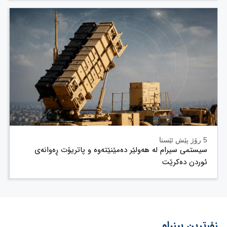
5 رۆژ پێش ئێستا
سیستمی سیرام لە هەولێر دەمێنێتەوە و پاتریۆت ڕەوانەی
ئوردن دەکرێت
زۆرترین بینراو