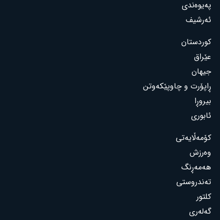
پەیوەندی
ئەرشیف
کوردستان
عێراق
جیهان
ڕاپۆرت و چاوپێکەوتن
بیروڕا
ئابوری
کۆمەڵایەتی
وەرزش
هەمەڕنگ
تەندروستی
کلتور
گەلەری