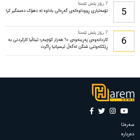
7 رۆژ پێش ئێستا
5
تۆمەتباری ڕووداوەکەی گەڕەکی باداوە لە دهۆک دەستگیر کرا
7 رۆژ پێش ئێستا
6
کاردانەوەی پەڕینەوەی ٦٠ هەزار کۆچبەر؛ ئیتاڵیا کارکردنی بە
ڕێککەوتنی شنگن لەگەڵ ئیسپانیا ڕاگرت
سەرەتا
دەربارە