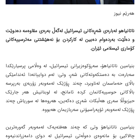
هەرێم نیوز
ناتانیاهو لەبارەی شەڕەکانی ئیسرائیل لەگەڵ بەرەی مقاوەمە دەدوێت
و دەڵێت بەردەوام دەبین لە کارکردن بۆ نەهێشتنی مەترسییەکانی
کۆماری ئیسلامی ئێران.
بنیامین ناتانیاهۆ، سەرۆکوەزیرانی ئیسرائیل، لە وەڵامی پرسیارێکدا
سەبارەت بە دەستکەوتەکانی شەڕ، وتی: لەم دواییانەدا ئەندامێکی
باڵای حەماسمان لەناوبرد، چەند ڕۆژێک لەمەوبەر زۆربەی بەرپرسە
باڵاکانی حوسییەکانمان کردە ئامانج، لە لوبنانیش هەر جارێک
حیزبوڵڵا سەری هەڵبکات شەڕی دەکەین، هەروەها لە سوریاش چەند
ڕۆژێک لەمەوبەر ئۆپەراسیۆنی سەربازیمان هەبووە.
بنیامین ناتانیاهۆ وتی کە چەند هەفتەیەک لەمەوبەر گەورەترین
چالاکیی بۆ مانەوەی دەوڵەتی ئیسرائیل لە دوای دامەزراندنیەوە