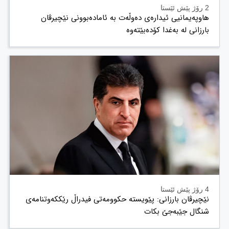
2 رۆژ پێش ئێستا
هاوپەیمانیی ئیدارەی دەوڵەت بە ئامادەبوونی نێچیرڤان
بارزانی لە بەغدا کۆدەبێتەوە
4 رۆژ پێش ئێستا
نێچیرڤان بارزانی: پێویستە حکوومەتی فیدراڵ رێککەوتنامەی
شنگال جێبەجێ بکات