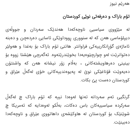
هەرێم نیوز
تۆم باراک و دەرفەتی نوێی کوردستان
لە مێژووی سیاسیی ناوچەکەدا هەندێک سەردان و جووڵەی
دیپلۆماسی هەن کە لە سنووری ڕووداوێکی ئاسایی دەردەچن و دەبنە
ئاماژەی گۆڕانکارییەکی فراوانتر. هاتنی تۆم باراک بۆ بەغدا و هەولێر
دەتوانرێت لەو چوارچێوەیەدا بخوێندرێتەوە. ئەگەرچی هێشتا زووە بۆ
بینینی دەرهاویشتەكانی ، بەڵام زۆر نیشانە هەن کە واشنتۆن
دەیەوێت قۆناغێکی نوێ لە پەیوەندییەکانی خۆی لەگەڵ عێراق و
کوردستان دەست پێ بکات.
گرنگیی ئەم سەردانە تەنها لەوەدا نییە کە تۆم باراک چ لەگەڵ
سەرکردە سیاسییەکان باس دەکات، بەڵکو لەوەدایە کە ئەمریکا چ
شوێنێک بۆ کوردستان لە هاوکێشەی داهاتووی عێراق و ناوچەکەدا
دەبینێت.