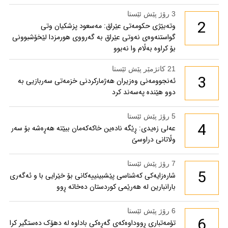
3 رۆژ پێش ئێستا
2
وتەبێژی حکومەتی عێراق: مەسعود پزشكیان وتی
گواستنەوەی نەوتی عێراق بە گەرووی هورمزدا لێخۆشبوونی
بۆ كراوە بەڵام وا نەبوو
21 کاتژمێر پێش ئێستا
3
ئەنجوومەنی وەزیران هەژمارکردنی خزمەتی سەربازیی بە
دوو هێندە پەسەند کرد
5 رۆژ پێش ئێستا
4
عەلی زەیدی: ڕێگە نادەین خاکەکەمان ببێتە هەڕەشە بۆ سەر
وڵاتانی دراوسێ
7 رۆژ پێش ئێستا
5
شارەزایەکی کەشناسی پێشبینییەکانی بۆ خێرایی با و ئەگەری
بارانبارین لە هەرێمی کوردستان دەخاتە ڕوو
6 رۆژ پێش ئێستا
6
تۆمەتباری ڕووداوەکەی گەڕەکی باداوە لە دهۆک دەستگیر کرا