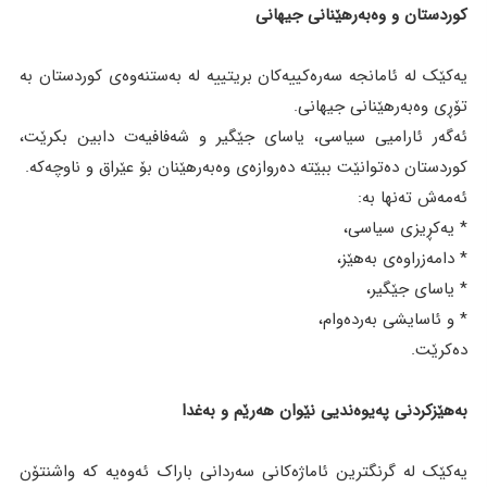
کوردستان و وەبەرهێنانی جیهانی
یەکێک لە ئامانجە سەرەکییەکان بریتییە لە بەستنەوەی کوردستان بە
تۆڕی وەبەرهێنانی جیهانی.
ئەگەر ئارامیی سیاسی، یاسای جێگیر و شەفافیەت دابین بکرێت،
کوردستان دەتوانێت ببێتە دەروازەی وەبەرهێنان بۆ عێراق و ناوچەکە.
ئەمەش تەنها بە:
* یەکڕیزی سیاسی،
* دامەزراوەی بەهێز،
* یاسای جێگیر،
* و ئاسایشی بەردەوام،
دەکرێت.
بەهێزکردنی پەیوەندیی نێوان هەرێم و بەغدا
یەکێک لە گرنگترین ئاماژەکانی سەردانی باراک ئەوەیە کە واشنتۆن