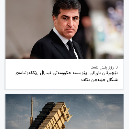
3 رۆژ پێش ئێستا
نێچیرڤان بارزانی: پێویستە حکوومەتی فیدراڵ رێککەوتنامەی
شنگال جێبەجێ بکات