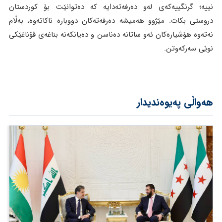
نییە؛ گرنگییەکەی لەو دەرفەتەدایە کە دەتوانێت بۆ کوردستان
دروستی بکات. مێژوو هەمیشە دەرفەتەکان دووبارە ناکاتەوە، بەڵام
نەتەوە هۆشیارەکان ئەو ساتانە دەناسن و دەیانکەنە بناغەی قۆناغێکی
نوێی سەرکەوتن.
هەواڵی پەیوەندیدار