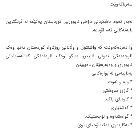
سەرناکەوێت.
لەبەر ئەوە، باشکردنی دۆخی ئابووریی کوردستان یەکێکە لە گرنگترین
بابەتەکانی ئەم قۆناغە.
وا دەردەکەوێت کە واشنتۆن و وڵاتانی ڕۆژئاوا، کوردستان تەنها وەک
ناوچەیەکی نەوتی نابینن، بەڵکو وەک ناوەندێکی گەشەسەندنی
ئابووری و وەبەرهێنان دەیبینن.
بەتایبەتی لە بوارەکانی:
* وزە و نەوت.
* گازی سروشتی.
* کارەبای پاک.
* گەشتیاری.
* گواستنەوە و لۆجستیک.
* بەكاربەری تەكنەلۆجیای نوێ.