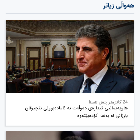
هەواڵی زیاتر
24 کاتژمێر پێش ئێستا
هاوپەیمانیی ئیدارەی دەوڵەت بە ئامادەبوونی نێچیرڤان
بارزانی لە بەغدا کۆدەبێتەوە