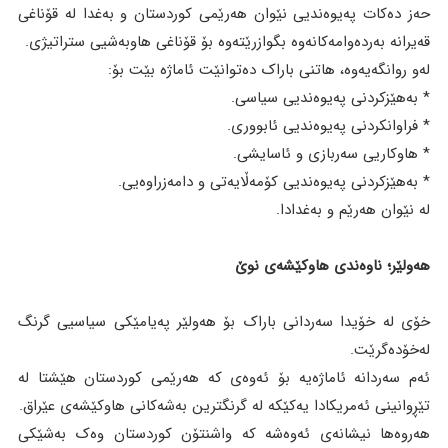
حەز دەکات پەیوەندیی نێوان هەرێمی کوردستان و بەغدا لە قۆناغی
قەیرانە بەردەوامەکانەوە بگوازرێتەوە بۆ قۆناغی هاوبەشیی ستراتیژی.
لەو روانگەیەوە، هاتنی باراک دەتوانێت ئاماژە بێت بۆ:
* بەهێزکردنی پەیوەندیی سیاسی.
* فراوانکردنی پەیوەندیی ئابووری.
* هاوکاریی سەربازی و ئاسایشی.
* بەهێزکردنی پەیوەندیی کۆمەڵایەتی و دامەزراوەیی.
لە نێوان هەرێم و بەغدادا.
هەولێر؛ ناوەندی هاوکێشەی نوێ
خۆی لە خۆیدا سەردانی باراک بۆ هەولێر پەیامێکی سیاسیی گرنگ
لەخۆدەگرێت.
ئەم سەردانە ئاماژەیە بۆ ئەوەی کە هەرێمی کوردستان هێشتا لە
تێڕوانینی ئەمریکادا یەکێکە لە گرنگترین بەشەکانی هاوکێشەی عێراق.
هەروەها نیشانەی ئەوەشە کە واشنتۆن کوردستان وەک بەشێکی