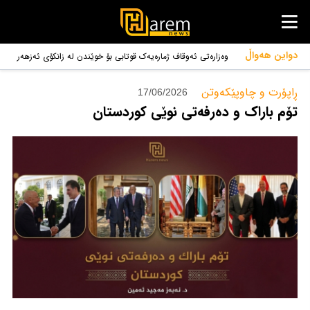
دواین هەواڵ
وەزارەتی ئەوقاف ژمارەیەک قوتابی بۆ خوێندن لە زانکۆی ئەزهەر
ڕەوانەی میسر دەکات
ڕاپۆرت و چاوپێکەوتن‌
17/06/2026
تۆم باراک و دەرفەتی نوێی کوردستان