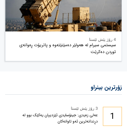
4 رۆژ پێش ئێستا
سیستمی سیرام لە هەولێر دەمێنێتەوە و پاتریۆت ڕەوانەی
ئوردن دەکرێت
زۆرترین بینراو
3 رۆژ پێش ئێستا
1
عەلی زەیدی: جینۆسایدی ئێزدییان یەکێک بوو لە
دڕندانەترین ئەو تاوانەکان