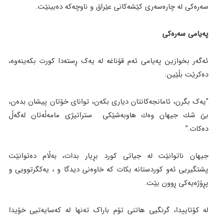
سەرەکی لە چارەسەری کێشەکانی عێراق و ناوچەکە دەبینێت.
پەیامی سەرەکی
ئەگەر بخوازین پەیامی ئەم قۆناغە لە یەک ڕستەدا کورت بکەینەوە،
دەکرێت بڵێین:
“یەک بگرن، ئامانجەکانتان دیاری بکەن، توانای خۆتان پیشان بدەن،
بێ شك جیهان وەك هاوبەشێكی ستراتیژی مامەڵەتان لەگەڵ
دەکات.”
جیهان ناتوانێت لە جیاتی کورد بڕیار بدات، بەڵام دەتوانێت
پشتگیریی ئەو کوردستانە بکات کە خاوەنی دیدگا و ، یەکگرتوویی و
پڕۆژەیەکی ڕوون بێت.
لە کۆتاییدا، گرنگیی هاتنی تۆم باراک تەنها لە کەسایەتیی خۆیدا