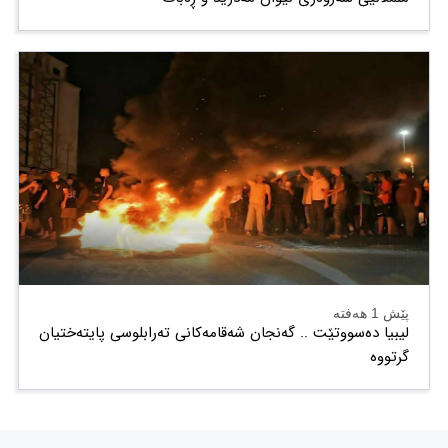
پێش 1 هەفتە
لیبیا دەسووتێت .. گەنجان شەقامەکانی تەرابلوسی پایتەختیان
گرتووە