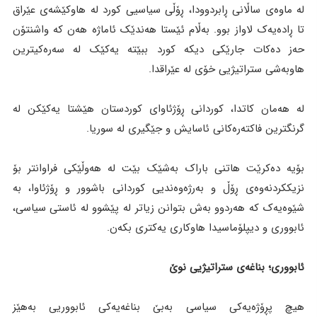
لە ماوەی ساڵانی ڕابردوودا، ڕۆڵی سیاسیی کورد لە هاوکێشەی عێراق
تا ڕادەیەک لاواز بوو. بەڵام ئێستا هەندێک ئاماژە هەن کە واشنتۆن
حەز دەکات جارێکی دیکە کورد ببێتە یەکێک لە سەرەکیترین
هاوبەشی ستراتیژیی خۆی لە عێراقدا.
لە هەمان کاتدا، کوردانی ڕۆژئاوای کوردستان هێشتا یەکێکن لە
گرنگترین فاکتەرەکانی ئاسایش و جێگیری لە سوریا.
بۆیە دەکرێت هاتنی باراک بەشێک بێت لە هەوڵێکی فراوانتر بۆ
نزیککردنەوەی ڕۆڵ و بەرژەوەندیی کوردانی باشوور و ڕۆژئاوا، بە
شێوەیەک کە هەردوو بەش بتوانن زیاتر لە پێشوو لە ئاستی سیاسی،
ئابووری و دیپلۆماسیدا هاوکاری یەکتری بکەن.
ئابووری؛ بناغەی ستراتیژیی نوێ
هیچ پڕۆژەیەکی سیاسی بەبێ بناغەیەکی ئابووریی بەهێز