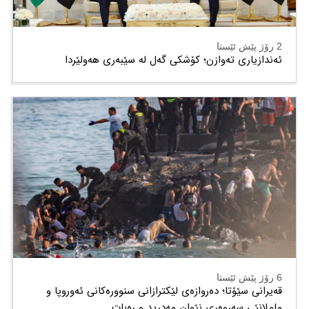
2 رۆژ پێش ئێستا
ئەندازیاری تەوازن؛ کۆشکی گەل لە سێبەری هەولێردا
6 رۆژ پێش ئێستا
قەیرانی سێۆتا؛ دەروازەی لێکترازانی سنوورەکانی ئەوروپا و
ململانێی سەروەری نێوان مەدرید و ڕەبات