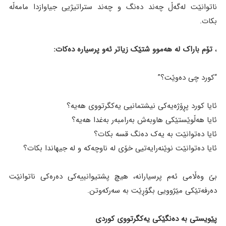
ناتوانێت لەگەڵ چەند دەنگ و چەند ستراتیژیی جیاوازدا مامەڵە
بکات.
،
تۆم باراک لە هەموو شتێک زیاتر ئەو پرسیارە دەکات:
“کورد چی دەوێت؟”
ئایا کورد پڕۆژەیەکی نیشتمانیی یەکگرتووی هەیە؟
ئایا هەڵوێستێکی هاوبەش بەرامبەر بەغدا هەیە؟
ئایا دەتوانێت بە یەک دەنگ قسە بکات؟
ئایا دەتوانێت نوێنەرایەتیی خۆی لە ناوچەکە و لە جیهاندا بکات؟
بێ وەڵامی ئەم پرسیارانە، هیچ پشتیوانییەکی دەرەکی ناتوانێت
دەرفەتێکی مێژوویی بگۆڕێت بە سەرکەوتن.
پێویستی بە دەنگێکی یەکگرتووی کوردی