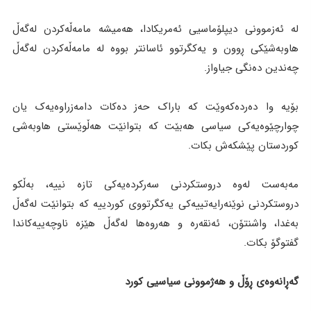
لە ئەزموونی دیپلۆماسیی ئەمریکادا، هەمیشە مامەڵەکردن لەگەڵ
هاوبەشێکی ڕوون و یەکگرتوو ئاسانتر بووە لە مامەڵەکردن لەگەڵ
چەندین دەنگی جیاواز.
بۆیە وا دەردەکەوێت کە باراک حەز دەکات دامەزراوەیەک یان
چوارچێوەیەکی سیاسی هەبێت کە بتوانێت هەڵوێستی هاوبەشی
کوردستان پێشکەش بکات.
مەبەست لەوە دروستکردنی سەرکردەیەکی تازە نییە، بەڵکو
دروستکردنی نوێنەرایەتییەکی یەکگرتووی کوردییە کە بتوانێت لەگەڵ
بەغدا، واشنتۆن، ئەنقەرە و هەروەها لەگەڵ هێزە ناوچەییەکاندا
گفتوگۆ بکات.
گەڕانەوەی ڕۆڵ و هەژموونی سیاسیی کورد