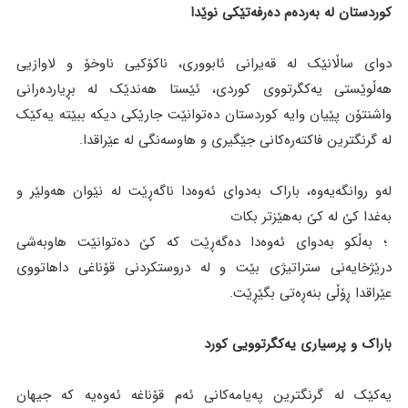
کوردستان لە بەردەم دەرفەتێکی نوێدا
دوای ساڵانێک لە قەیرانی ئابووری، ناکۆکیی ناوخۆ و لاوازیی
هەڵوێستی یەکگرتووی کوردی، ئێستا هەندێک لە بڕیاردەرانی
واشنتۆن پێیان وایە کوردستان دەتوانێت جارێکی دیکە ببێتە یەکێک
لە گرنگترین فاکتەرەکانی جێگیری و هاوسەنگی لە عێراقدا.
لەو روانگەیەوە، باراک بەدوای ئەوەدا ناگەڕێت لە نێوان هەولێر و
بەغدا كێ لە كێ بەهێزتر بكات
؛ بەڵکو بەدوای ئەوەدا دەگەڕێت کە کێ دەتوانێت هاوبەشی
درێژخایەنی ستراتیژی بێت و لە دروستکردنی قۆناغی داهاتووی
عێراقدا ڕۆڵی بنەڕەتی بگێڕێت.
باراک و پرسیاری یەکگرتوویی کورد
یەکێک لە گرنگترین پەیامەکانی ئەم قۆناغە ئەوەیە کە جیهان