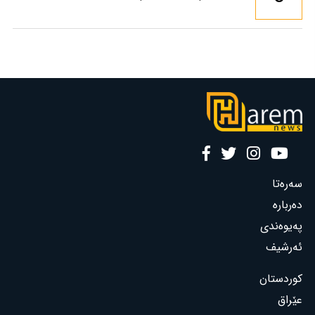
سەرەتا
دەربارە
پەیوەندی
ئەرشیف
کوردستان
عێراق