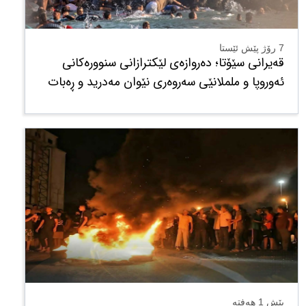
7 رۆژ پێش ئێستا
قەیرانی سێۆتا؛ دەروازەی لێکترازانی سنوورەکانی
ئەوروپا و ململانێی سەروەری نێوان مەدرید و ڕەبات
پێش 1 هەفتە