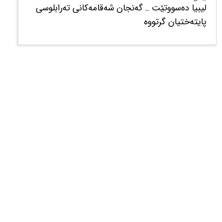
لیبیا دەسووتێت .. گەنجان شەقامەکانی تەرابلوسی
پایتەختیان گرتووە