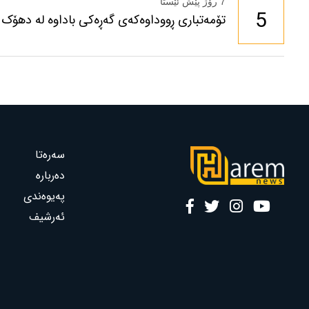
7 رۆژ پێش ئێستا
5
تۆمەتباری ڕووداوەکەی گەڕەکی باداوە لە دهۆک 
سەرەتا
دەربارە
پەیوەندی
ئەرشیف