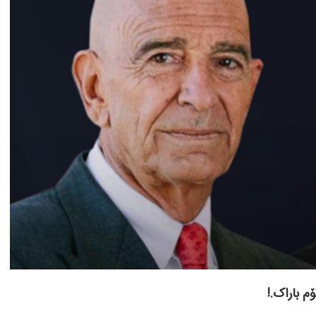
م باراک.!