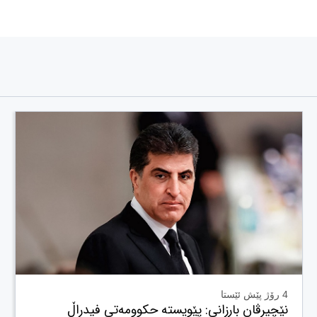
4 رۆژ پێش ئێستا
نێچیرڤان بارزانی: پێویستە حکوومەتی فیدراڵ