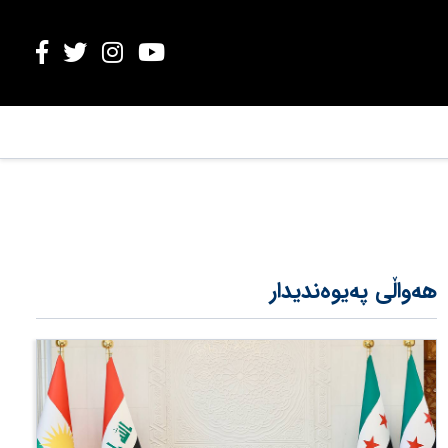
هەواڵی پەیوەندیدار