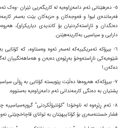
٥- دەرهێنانی ئەم دامەزراوەیە لە کاریگەریی ئێران -وەک ئ
فەرماندەی لیوا و فەوجەکان و حزبەکان بێت بەسەر کارمەندە
دەنگدان و ئاڕاستەکردنیان بۆ کاندیدی دیاریکراو)، هەرو
دارایی و سیاسیی بەکارینەهێنن.
٦- بیرۆکە ئەمریکییەکە لەسەر ئەوە وەستاوە، کە کۆتایی بە
شێوەیەکی ناڕاستەوخۆ بەڕێوەی دەبەن و هەماهەنگییان لەگە
دەکەن.!
٧- بیرۆکەکە هەروەها دەڵێت پێویستە کۆتایی بە ڕۆڵی سیاسیی
پشتیان بە دەنگی کارمەندانی ئەم دامەزراوەیە بەستووە.
٨- ئەم ڕێڕەوە لە ناوخۆدا "کۆنترۆڵکردنی" گروپەسیاسییە 
فشار خستنەسەری بۆ کۆتاییهێنان بە توانای قاچاخچێتی نەوت