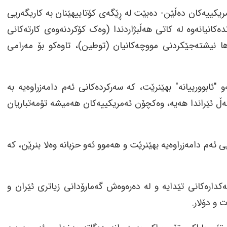
ەمریکییەکان دەڵێن- دەبێت لە ڕێگەی کۆتاییهێنان بە کاریگەریی
کانیانەوە لە کاتی هەڵبژاردندا (وەک کۆکردنەوەی کارتەکانی
ەها نیشتەجێکردنی مووچەکانیان (توطين)، تاوەکو بۆ مەرامی
و "ئابوورییانە" بهێنرێت، کە سەرکردەکانی ئەم دامەزراوەیە بە
ڵ ئێراندا هەیە، وەکچۆن ئەمریکییەکان هەمیشە تۆمەتباریان
 ئەم دامەزراوەیە بهێنرێت و هەموو ئەو حزبانە وەلا بنرێن، کە
چەکدارەکانی تێدایە و لە دەرەوەش گەمارۆدانی زیاتری ئێران و
 و دۆلار.