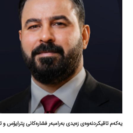
یەکەم تاقیکردنەوەی زەیدی بەرامبەر فشارەکانی پترایۆس و تۆ