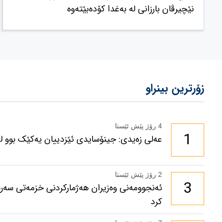
نێچیرڤان بارزانی لە بەغدا کۆدەبێتەوە
زۆرترین بینراو
4 رۆژ پێش ئێستا
1
عەلی زەیدی: جینۆسایدی ئێزدییان یەکێک بوو لە 
2 رۆژ پێش ئێستا
3
ئەنجوومەنی وەزیران هەژمارکردنی خزمەتی سەرب
کرد