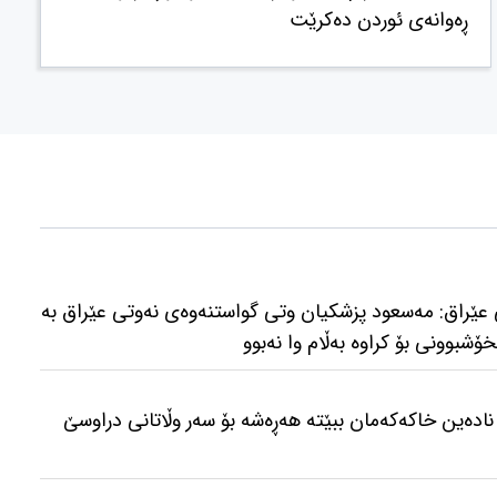
ڕەوانەی ئوردن دەکرێت
عێراق: مەسعود پزشكیان وتی گواستنەوەی نەوتی عێراق بە
ۆشبوونی بۆ كراوە بەڵام وا نەبوو
نادەین خاکەکەمان ببێتە هەڕەشە بۆ سەر وڵاتانی دراوسێ