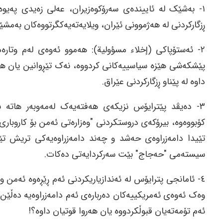
١- بەشێک لە ئاییندەی سەرۆکوەزیران، عەلی زەیدی پەی
ڕزگارکردنی لە هەژموونی ئێران، ویلایەتەیەکگرتووەکان بەمشێ
٢- ئەستۆپاکی (إخلاء مسؤولية): هەموو ئەوەی لەم وتارەدا
پێشکەشی هێزە سیاسییەکانی کردووە، نەک تێڕوانین یان هە
داوە لە پێناو ڕزگارکردنی عێراق.
٣- دەیڤد پێترایۆس نزیکەی هەفتەیەک لەمەوبەر هاتە ب
کۆبووەوە، بیرۆکەی دروستکردنی "وەزارەتی ئەمن بۆ کاروباری 
تێیدا دامەزراوەی حەشد و چەند دامەزراوەیەکی تریش تێ
سیستەمی "حەجاج" بێت سەرکردایەتی دەکات.
٤- ئامانجی پترایۆس لە ئەندازیاریکردنی ئەم ڕێڕەوە ئەمن و
وەک ئەوەی ئەمریکییەکان دەربارەی ئەم دامەزراوەیە دەڵێن و
ئەم تۆمەتەیان قبوڵکردووە یان هەروا قوتیان داوە؟!