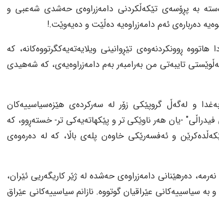
وەستە بە پڕۆسەی تێکەڵکردنی دامەزراوەی حەشدی شەعبی و
وەیە دەربارەی ئەم دامەزراوەیە دەڵێت و دەیەوێت.!
 هاتووە ڕوونکردنەوەی تێڕوانینی ویلایەتەیەکگرتووەکانە، کە
ڵوێستی تایبەتی من بەرامبەر بەم دامەزراوەیەی، کە شەهیدی
ەغدا و لەگەڵ گروپێکی زۆر لە سەرکردەی هێزەسیاسییەکان
فیدراڵی" -یان هەر ناوێکی تر و پێکهاتەیەکی تر- خستەڕوو، کە
کەڵدەکرێن و ئەفسەرێکی خاوەن پلەی باڵا، کە لە دەرەوەی
 نەرمە، دەرهێنانی دامەزراوەی حەشدە لە ژێر کاریگەریی ئێران،
 بە سیاسییەکانی عێراقیان گوتووە. نازانم سیاسییەکانی عێراق