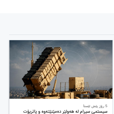
5 رۆژ پێش ئێستا
سیستمی سیرام لە هەولێر دەمێنێتەوە و پاتریۆت