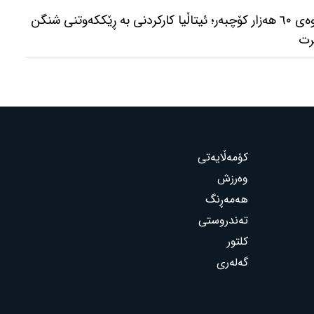
کاردانەوەی پەڕینەوەی ٦٠ هەزار کۆچبەر؛ ئیتاڵیا کارکردنی بە ڕێککەوتنی شنگن
رت
کۆمەڵایەتی
وەرزش
هەمەڕنگ
تەندروستی
کلتور
گەلەری