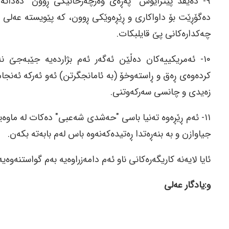
٩- دەیڤد پێترایۆس "پەڕەی وەرچەرخانێکی ڕوون" دەداتە ت
دەگۆڕێت بۆ داواکاری و ڕێڕەوێکی ڕوون، کە پێویستە عەلی 
چەکدارەکانی پێ قایلبکات.
١٠- ئەمریکییەکان دەڵێن ئەگەر ئەم بژاردەیە جێبەجێ ن
کردەوەی ڕەق و ڕاستەوخۆ (بە ئامانجگرتن) ئەو ئەرکە ئەنج
زەیدی و چانسی سەرکەوتنی.
١١- ئەم ڕێڕەوە تەنیا باسی "حەشدی شەعبی" دەکات لە ماوە
جیاوازن و بە بنەڕەتدا ڕەتیدەکەنەوە باس لەم بابەتە بکەن.
ئایا لایەنە کاریگەرەکانی ناو ئەم دامەزراوەیە بەم گواستنەوە
و:یادگار عەلی