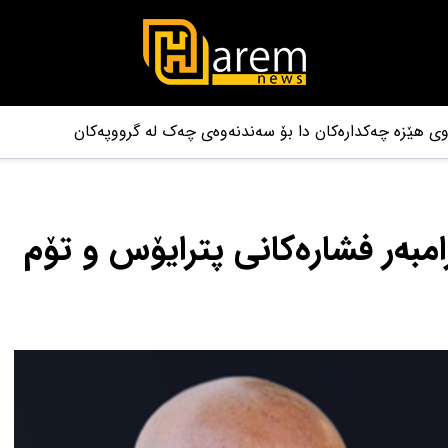
اوی هێزە چەکدارەکان دا بۆ سەندنەوەی چەک لە گرووپەکان
مبەر فشارەکانی پترایۆس و تۆم