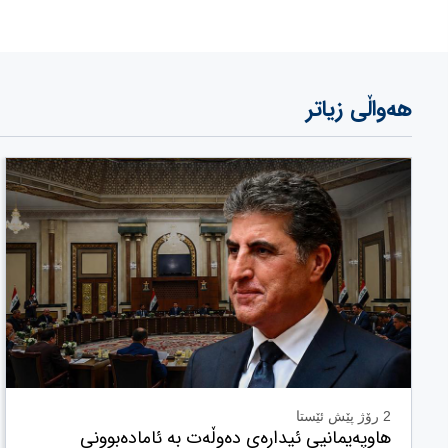
هەواڵی زیاتر
2 رۆژ پێش ئێستا
هاوپەیمانیی ئیدارەی دەوڵەت بە ئامادەبوونی