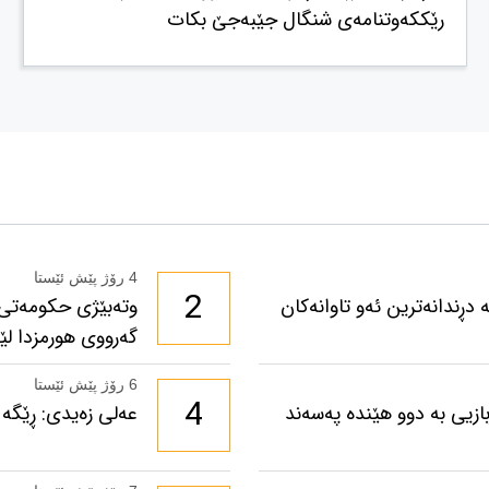
رێککەوتنامەی شنگال جێبەجێ بکات
4 رۆژ پێش ئێستا
2
دڕندانەترین ئەو تاوانەکان
وتەبێژی حکومەتی 
گەرووی هورمزدا لێخ
6 رۆژ پێش ئێستا
4
ازیی بە دوو هێندە پەسەند
عەلی زەیدی: ڕێگە 