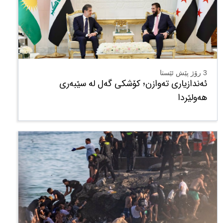
3 رۆژ پێش ئێستا
ئەندازیاری تەوازن؛ کۆشکی گەل لە سێبەری
هەولێردا