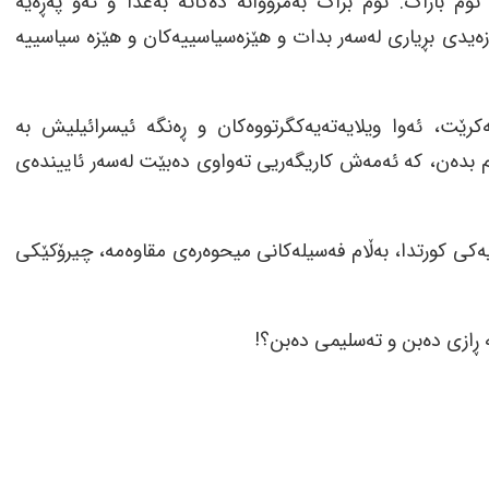
ۆم باراک. تۆم براک بەمزووانە دەگاتە بەغدا و ئەو پەڕەیە
زەیدی بڕیاری لەسەر بدات و هێزەسیاسییەکان و هێزە سیاسییە
ەکرێت، ئەوا ویلایەتەیەکگرتووەکان و ڕەنگە ئیسرائیلیش بە
ام بدەن، کە ئەمەش کاریگەریی تەواوی دەبێت لەسەر ئاییندەی
یەکی کورتدا، بەڵام فەسیلەکانی میحوەرەی مقاوەمە، چیرۆکێکی
یە ڕازی دەبن و تەسلیمی دەبن؟!