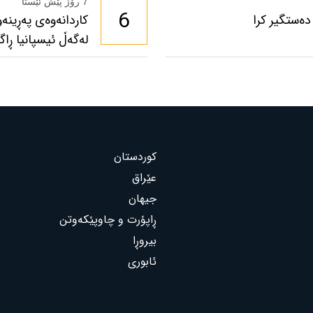
7 رۆژ پێش ئێستا
6
دەستگیر کرا
لەگەڵ ئیسپانیا ڕاگ
کوردستان
عێراق
جیهان
ڕاپۆرت و چاوپێکەوتن
بیروڕا
ئابوری