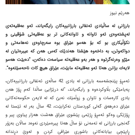
هەرێم نیوز
بارزانی لە ساڵیادی ئەنفالی بارزانییەکان رایگەیاند، ئەو عەقلیەتەی
لەپشتەوەی ئەو تاوانە و تاوانەكانی تر بو عەقلیەتی شۆڤینی و
نكۆڵیكاری بو كە بۆ هەمو عێراق بوە سەرچاوەی نەهامەتی و
دواكەوتن، بە داخەوە هێشتا هەندێك كەس هەن كە عیبرەتیان لە
مێژو وەرنەگرتوە و هەر بەو عەقلیەتە سیاسەت دەكەن، "دەبێت هەمو
لایەك بزانن هەتا ئەو عەقلیەتە مابێت، عێراق هیچ كات ناحەسێتەوە".
ئه‌مڕۆ پێنجشه‌ممه‌ بارزانی له‌ یادی 42 ساڵەی ئەنفالی بارزانییەكان،
پەیامێکی بڵاوکردەوە و رایگەیاند، "لە درێژایی ساڵدا كەم ڕۆژ هەن
یادی كارەسات و تاوان و زوڵمێك نەبێ كە لە لایەن حكومەتەكانی
عێراق دەرهەق گەلی كوردستان نەكرابێت، 42 ساڵ بەر لە ئێستا لە
ڕۆژێكی وەكو ئەمڕۆ ڕژێمی پێشوی عێراق هەشت هەزار پیاوی پیر و
گەنجی بارزانی لە تەمەنی نۆ ساڵ هەتا پیرەمێردی نەوەد ساڵان بەزۆر
ڕاپێچی بیابانەكانی باشوری عێراقی كردن و لەوێ دڕندانە