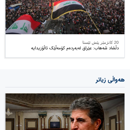
20 کاتژمێر پێش ئێستا
دڵشاد شەهاب: عێراق لەبەردەم کۆمەڵێک ئاڵۆزیدایە
هەواڵی زیاتر