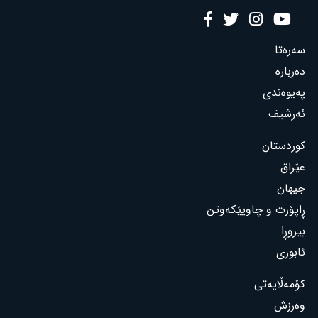
سەرەتا
دەربارە
پەیوەندی
ئەرشیف
کوردستان
عێراق
جیهان
ڕاپۆرت و چاوپێکەوتن
بیروڕا
ئابوری
کۆمەڵایەتی
وەرزش