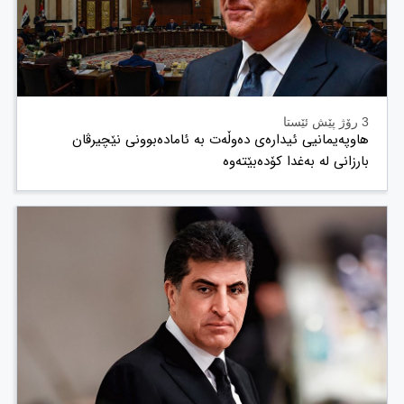
3 رۆژ پێش ئێستا
هاوپەیمانیی ئیدارەی دەوڵەت بە ئامادەبوونی نێچیرڤان
بارزانی لە بەغدا کۆدەبێتەوە