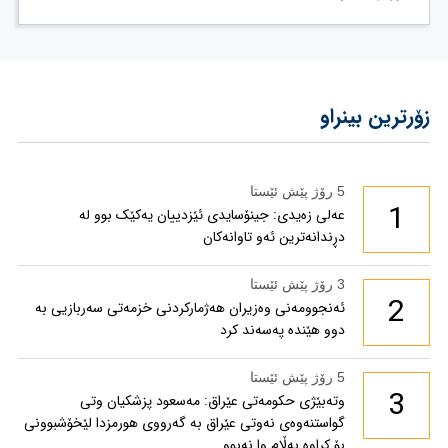
زۆرترین بینراو
5 رۆژ پێش ئێستا
1
عەلی زەیدی: جینۆسایدی ئێزدییان یەکێک بوو لە
دڕندانەترین ئەو تاوانەکان
3 رۆژ پێش ئێستا
2
ئەنجوومەنی وەزیران هەژمارکردنی خزمەتی سەربازیی بە
دوو هێندە پەسەند کرد
5 رۆژ پێش ئێستا
3
وتەبێژی حکومەتی عێراق: مەسعود پزشكیان وتی
گواستنەوەی نەوتی عێراق بە گەرووی هورمزدا لێخۆشبوونی
بۆ كراوە بەڵام وا نەبوو