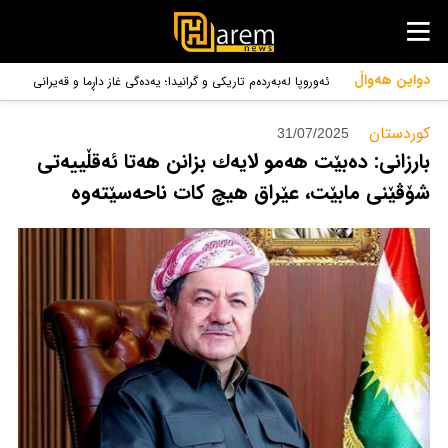
دواین هەواڵ
ئەوروپا لەبەردەم تاریکی و گرانیدا؛ یەدەگی غاز داڕما و قەیرانی
گەورە گەڕایەوە!
کوردستان‌
31/07/2025
بارزانی: دەبێت هەمو لایەك بزانن هەتا ئەقڵییەتی
شۆڤێنی مابێت، عێراق هیچ كات ناحەسێتەوە