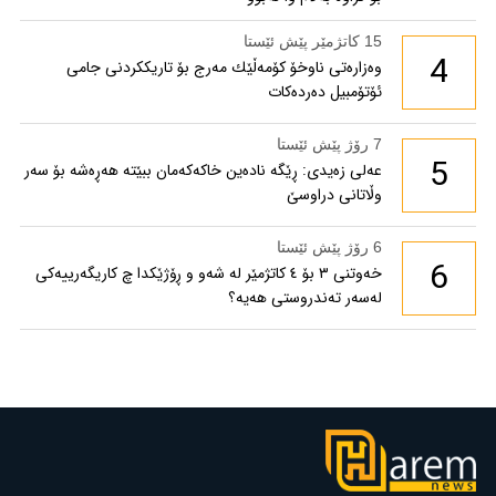
15 کاتژمێر پێش ئێستا
4
وەزارەتی ناوخۆ كۆمەڵێك مەرج بۆ تاریككردنی جامی
ئۆتۆمبیل دەردەكات
7 رۆژ پێش ئێستا
5
عەلی زەیدی: ڕێگە نادەین خاکەکەمان ببێتە هەڕەشە بۆ سەر
وڵاتانی دراوسێ
6 رۆژ پێش ئێستا
6
خەوتنی ٣ بۆ ٤ کاتژمێر لە شەو و ڕۆژێکدا چ کاریگەرییەکی
لەسەر تەندروستی هەیە؟