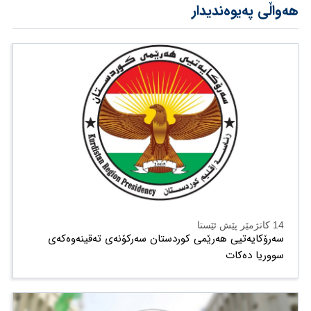
هەواڵی پەیوەندیدار
14 کاتژمێر پێش ئێستا
سەرۆکایەتیی هەرێمی کوردستان سەرکۆنەی تەقینەوەکەی
سووریا دەکات