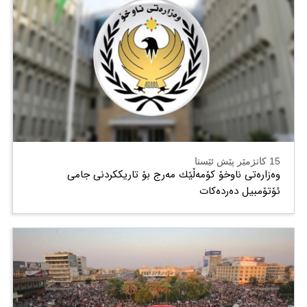
15 کاتژمێر پێش ئێستا
وەزارەتی ناوخۆ كۆمەڵێك مەرج بۆ تاریككردنی جامی
ئۆتۆمبیل دەردەكات