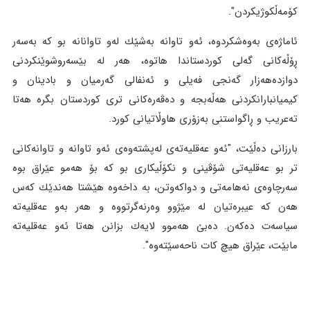
كۆمەڵكوژیكردن".
ئاماژه‌ی به‌وه‌شكردوه‌، ئەو تاوانە بەشێك لەو تاوانانە بو كە بەسەر
ڕۆڵەكانی گەلی كوردستاندا هاتوە، هەر لە بێسەروشوێنكردنی
دوازدەهەزار گەنجی فەیلی و ئەنفالی گەرمیان و بادینان و
كیمیانبارانكردنی هەڵەبجە و دەڤەرەكانی تری كوردستان بگرە هەتا
تەعریب و ڕاگواستنی بەزۆری هاوڵاتیانی كورد.
بارزانی ده‌ڵێت، "ئەو عەقلیەتەی لەپشتەوەی ئەو تاوانە و تاوانەكانی
تر بو عەقلیەتی شۆڤینی و نكۆڵیكاری بو كە بۆ هەمو عێراق بوە
سەرچاوەی نەهامەتی و دواكەوتن، بە داخەوە هێشتا هەندێك كەس
هەن كە عیبرەتیان لە مێژوو وەرنەگرتووە و هەر بەو عەقلیەتە
سیاسەت دەكەن. دەبێ هەموو لایەك بزانن هەتا ئەو عەقلیەتە
مابێت، عێراق هیچ كات ناحەسێتەوە".