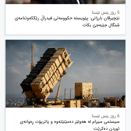
5 رۆژ پێش ئێستا
نێچیرڤان بارزانی: پێویستە حکوومەتی فیدراڵ رێککەوتنامەی
شنگال جێبەجێ بکات
6 رۆژ پێش ئێستا
سیستمی سیرام لە هەولێر دەمێنێتەوە و پاتریۆت ڕەوانەی
ئوردن دەکرێت