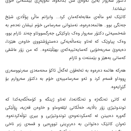
دکتۆر سەروار بەبێ ئەوەی سڵ بکاتەوە، ئەوپەڕی بێمننەتی خۆی
نیشاندا.
کاتێک لەو ماڵەی مقابەلەکەمان کرد... وابزانم ماڵی پۆڵادی شێخ
جەنگی بوو.. هاتمەدەرەوە، نەمتوانی سەرسامی خۆم نیشان نەدەم بە
شەخسیەتی دکتۆر سەروار وەک باوکێکی جەرگسووتاو چەند ئارام بوو،
وەک پیاوێک کە لەناو بنەماڵەیەکی دەستڕۆشتووی خاوەن هێزدا،
دەیەوێ سەربەخۆیی کەسایەتییەکەی بهێڵێتەوە.. کە من زۆر عاشقی
کەسانی بەهێز و بێمننەت و ئازام
هەرکە هاتمە دەرەوە بە تەلەفۆن لەگەڵ ئاکۆ محەمەدی سەرنووسەری
ڕووداو قسەم کرد و ئەو سەرسامییەی خۆم بە دکتۆر سەروارم بۆ
گێڕایەوە.
لە کاتی تەنگەژە و تەنگانەدا، لەناو ژینگە و کۆمەڵگەیەکدا کە
توندوتیژی زۆر باڵایە، خەڵکانی لێقەوماو و خاوەن قەزیە، ڕۆڵێکی
گەورە دەبینن لە کەمکردنەوەی توندوتیژیی و بیری تۆڵەکردنەوە.
ئەوان کاتێک دەتوانن بە دەربڕینی تووڕەیی و قسەی زبر ناخی