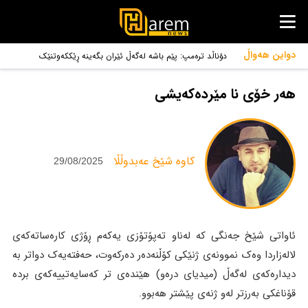
دواین هەواڵ
دۆناڵد ترەمپ: پێم باشە لەگەڵ ئێران بگەینە ڕێککەوتنێک
هەر خۆی نا مێردەکەیشی
‌کاوە شێخ عەبدوڵڵا
29/08/2025
ئاواتی شێخ جەنگی کە لەناو تەپۆتۆزی یەکەم ڕۆژی کارەساتەکەی
لالەزاردا وەک نموونەی ژنێکی کۆڵنەدەر دەرکەوت، حەفتەیەک دواتر بە
دیدارەکەی لەگەڵ (میدیای درەو) هێندەی تر کەسایەتییەکەی بردە
قۆناغکی بەرزتر لەو ژنەی پێشتر هەبوو.