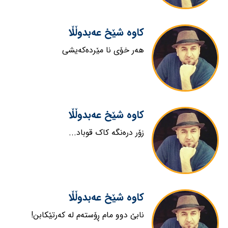
کاوە شێخ عەبدوڵڵا
هەر خۆی نا مێردەکەیشی
کاوە شێخ عەبدوڵڵا
زۆر درەنگە کاک قوباد...
کاوە شێخ عەبدوڵڵا
نابێ دوو مام ڕۆستەم لە کەرتێکابن!