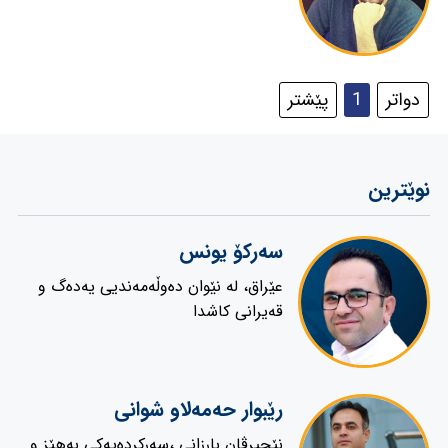
دواتر
1
پێشتر
نوێترین
سەركۆ یونس
عێراق، لە نێوان دەوڵەمەندیی یەدەگ و
قەیرانی کاشدا
رێبوار حەمەلاو شوانی
نێچیرڤان بارزانى ،سەرکردەیەکى بەهێز و