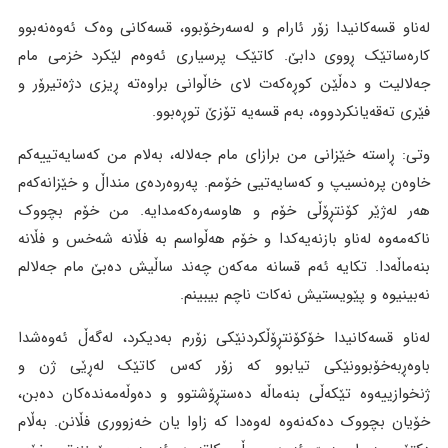
لەناو قسەکانیدا زۆر ئارام و لەسەرخۆبوو، قسەکانی وەک ئەوەنەبوو
کارەساتێک ڕووی دابێ. کاتێک پرسیاری ئەوەم لێکرد خزمی مام
جەلالیت و دەڵێن کوڕەکەت لای خاڵوانی براوەتە ڕیزی دژەتیرۆر و
فێری تەقەیانکردووە، بەم قسەیە تۆزێ توڕەبوو.
وتی: ڕاستە خێزانی من برازای مام جەلالە، بەلام من کەسایەتییەکم
خاوەن پرەنسیپ و کەسایەتیی خۆمم. پەروەردەی منداڵ و خێزانەکەم
هەر لەژێر کۆنتڕۆڵی خۆم و هاوسەرەکەمدایە. من خۆم بچووک
ناکەمەوە لەناو بازنەیەکدا و خۆم هەڵواسم بە فڵانە شەخس و فڵانە
بنەماڵەدا. تکایە ئەم قسانە مەکەن چەند ساڵیش دەبێ مام جەلالم
نەبینیوە و پێویستیش نەکات ناچم بیبینم.
لەناو قسەکانیدا خۆکۆنتڕۆڵکردنێکی زۆرم بەدیکرد، لەگەڵ ئەوەشدا
باوەڕبەخۆبوونێکی تیابوو کە زۆر کەس کاتێک لەڕێی ژن و
ژنخوازییەوە تێکەڵی بنەماڵە دەستڕۆشتوو و دەوڵەمەندەکان دەبن،
خۆیان بچووک دەکەنەوە لەوەدا کە زاوا یان خەزووری فڵانن. بەڵام