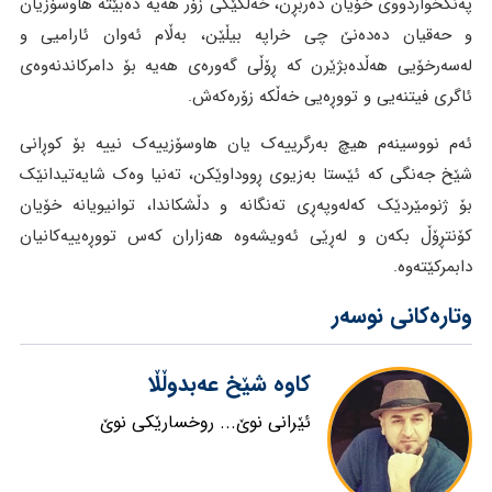
پەنگخواردووی خۆیان دەربڕن، خەڵکێکی زۆر هەیە دەبێتە هاوسۆزیان
و حەقیان دەدەنێ چی خراپە بیڵێن، بەڵام ئەوان ئارامیی و
لەسەرخۆیی هەڵدەبژێرن کە ڕۆڵی گەورەی هەیە بۆ دامرکاندنەوەی
ئاگری فیتنەیی و تووڕەیی خەڵکە زۆرەکەش.
ئەم نووسینەم هیچ بەرگرییەک یان هاوسۆزییەک نییە بۆ کوڕانی
شێخ جەنگی کە ئێستا بەزیوی ڕووداوێکن، تەنیا وەک شایەتیدانێک
بۆ ژنومێردێک کەلەوپەڕی تەنگانە و دڵشکاندا، توانیویانە خۆیان
کۆنتڕۆڵ بکەن و لەڕێی ئەویشەوە هەزاران کەس تووڕەییەکانیان
دابمرکێتەوە.
وتارەکانی نوسەر
کاوە شێخ عەبدوڵڵا
ئێرانی نوێ... روخسارێکی نوێ