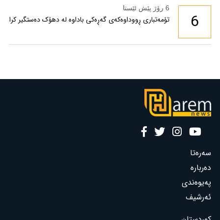
6 رۆژ پێش ئێستا
6
تۆمەتباری ڕووداوەکەی گەڕەکی باداوە لە دهۆک دەستگیر کرا
سەرەتا
دەربارە
پەیوەندی
ئەرشیف
کوردستان