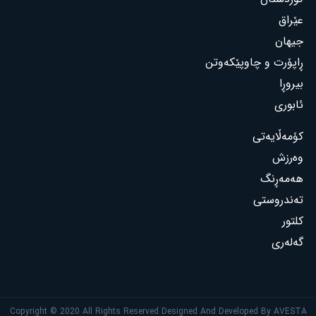
عێراق
جیهان
ڕاپۆرت و چاوپێکەوتن
بیروڕا
ئابوری
کۆمەڵایەتی
وەرزش
هەمەڕنگ
تەندروستی
کلتور
گەلەری
Copyright © 2020 All Rights Reserved Designed And Developed By AVESTA