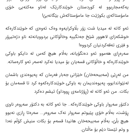
یەکەمجاربوو لە کوردستان خوێندکارێک لەناو مەکتەبی خۆی
مامۆستاکەی بکوژێت جا مامۆستاکەش بێگانەبێ!
ئەو کاتە لە میدیا شت زۆر بڵاوکرایەوە وەک ئەوەی کە خوێندکارەکە
خوشکەزای لاهوور شێخ جەنگییە وخاڵۆکانی بردوویانەتە ناو دژەتیرۆر
و فێری تەقەکردنیان کردووە!
سەرەڕای هەموو ئەو دەنگۆیانە، بەڵام هیچ کەس لە دایکو باوکی
خوێندکارەکە و خاڵۆکانی قسەیان بۆ میدیا نەکرد لەسەر ئەو کارەساتە.
من لەڕێی (سەبیحەخان) خێزانی جەبار فەرمان کە پەیوەندی باشمان
لەنێواندابوو، پەیوەندیمان بە باوکی خوێندکارەکەوە کرد تا قسەمان بۆ
بکات. من ئەو کاتە لە (ڕۆژنامەی ڕووداو) ئیشم دەکرد
دکتۆر سەروار باوکی خوێندکارەکە.. جا ئەو کاتە بە دکتۆر سەروەر ناوی
ڕۆشت، بەڵام خۆی پێیوتم سەروار نەک سەروەر... سەرەتا ڕازی نەبوو
هیچ بڵێ، بەڵام سەبیحەخان هانیدا قسەم بۆ بکات منیش کۆڵم نەدا
و وتم ئێستا دێم بۆ ماڵتان.