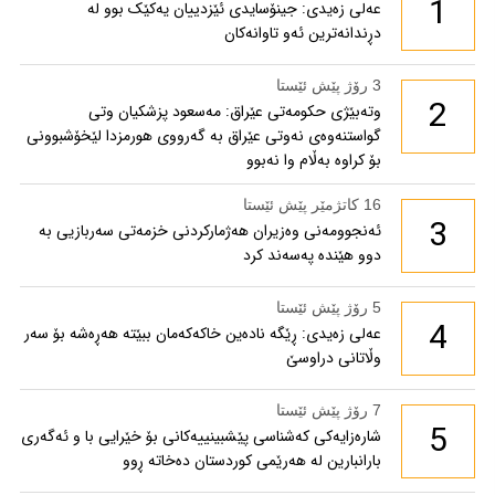
1
عەلی زەیدی: جینۆسایدی ئێزدییان یەکێک بوو لە
دڕندانەترین ئەو تاوانەکان
3 رۆژ پێش ئێستا
2
وتەبێژی حکومەتی عێراق: مەسعود پزشكیان وتی
گواستنەوەی نەوتی عێراق بە گەرووی هورمزدا لێخۆشبوونی
بۆ كراوە بەڵام وا نەبوو
16 کاتژمێر پێش ئێستا
3
ئەنجوومەنی وەزیران هەژمارکردنی خزمەتی سەربازیی بە
دوو هێندە پەسەند کرد
5 رۆژ پێش ئێستا
4
عەلی زەیدی: ڕێگە نادەین خاکەکەمان ببێتە هەڕەشە بۆ سەر
وڵاتانی دراوسێ
7 رۆژ پێش ئێستا
5
شارەزایەکی کەشناسی پێشبینییەکانی بۆ خێرایی با و ئەگەری
بارانبارین لە هەرێمی کوردستان دەخاتە ڕوو