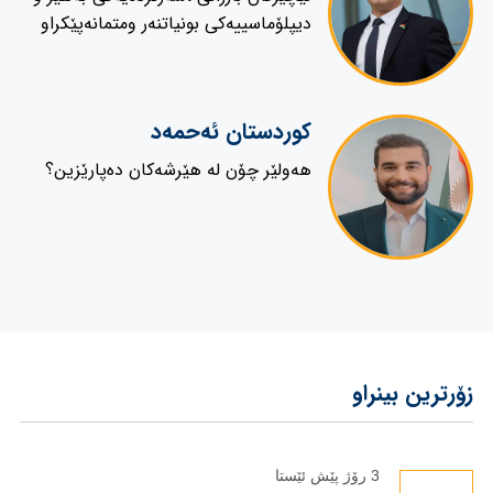
دیپلۆماسییەکى بونیاتنەر ومتمانەپێکراو
کوردستان ئەحمەد
هەولێر چۆن لە هێرشەکان دەپارێزین؟
زۆرترین بینراو
3 رۆژ پێش ئێستا