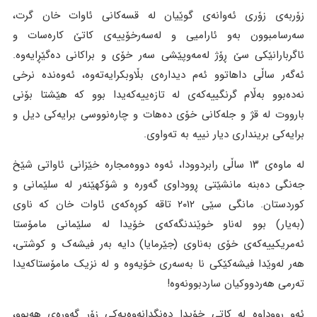
زۆربەی زۆری ئەوانەی گوێیان لە قسەکانی ئاوات خان گرت،
سەرسامبوون بەو ئارامیی و لەسەرخۆییەی کاتێ کارەسات و
ئاگربارانێکی سێ ڕۆژ لەمەوپێشی سەر خۆی و براکانی دەگێڕایەوە.
ئەگەر ساڵی داهاتوو ئەم دیدارەی بڵاوبکرایەتەوە، ئەوەندە نرخی
نەدەبوو بەڵام گرنگییەکەی لە تازەییەکەیدا بوو کە هێشتا بۆنی
بارووت لە قژ و جلەکانی خۆی دەهات و چارەنووسی برایەکی دیل و
برایەکی برینداری دیار نییە بە تەواوی.
لە ماوەی ۱۳ ساڵی رابردوودا، ئەوە دووەمجارە خێزانی ئاواتی شێخ
جەنگی دەبنە مانشێتی ڕووداوی گەورە و شۆکهێنەر لە سلێمانی و
کوردستان. مانگی سێی ۲۰۱۲ تاقە کوڕەکەی ئاوات خان کە ناوی
(بەیار) بوو لەناو خوێندنگەکەی خۆیدا لە سلێمانی مامۆستا
ئەمریکییەکەی خۆی بەناوی (جێرمایا) دایە بەر فیشەک و کوشتی،
هەر لەوێدا فیشەکێکی نا بەسەری خۆیەوە و لە نزیک مامۆستاکەیدا
تەرمی هەردووکیان ساردبوونەوە!
ئەو ڕووداوە لە کاتی خۆیدا دەنگدانەوەیەکی زۆر گەورەی هەبوو،