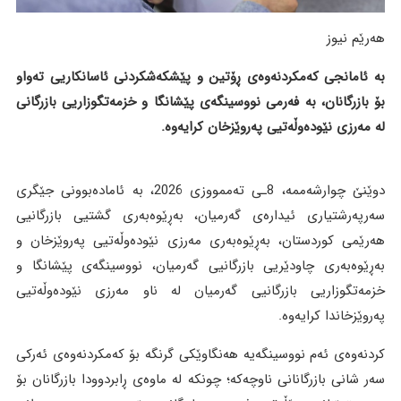
هەرێم نیوز
به‌ ئامانجی کەمکردنەوەی ڕۆتین و پێشکەشکردنی ئاسانکاریی تەواو
بۆ بازرگانان، بە فەرمی نووسینگەی پێشانگا و خزمەتگوزاریی بازرگانی
لە مەرزی نێودەوڵەتیی پەروێزخان کرایەوە.
دوێنێ چوارشەممە، 8ـی تەممووزی 2026، بە ئامادەبوونی جێگری
سەرپەرشتیاری ئیدارەی گەرمیان، بەڕێوەبەری گشتیی بازرگانیی
هەرێمی کوردستان، بەڕێوەبەری مەرزی نێودەوڵەتیی پەروێزخان و
بەڕێوەبەری چاودێریی بازرگانیی گەرمیان، نووسینگەی پێشانگا و
خزمەتگوزاریی بازرگانیی گەرمیان لە ناو مەرزی نێودەوڵەتیی
پەروێزخاندا کرایەوە.
کردنەوەی ئەم نووسینگەیە هەنگاوێکی گرنگە بۆ کەمکردنەوەی ئەرکی
سەر شانی بازرگانانی ناوچەکە؛ چونکە لە ماوەی ڕابردوودا بازرگانان بۆ