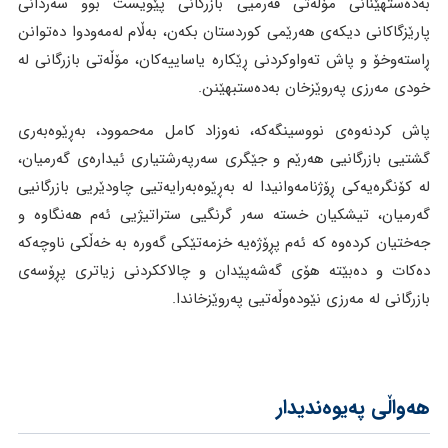
بەدەستهێنانی مۆڵەتی فەرمیی بازرگانی پێویست بوو سەردانی
پارێزگاکانی دیکەی هەرێمی کوردستان بکەن، بەڵام لەمەودوا دەتوانن
ڕاستەوخۆ و پاش تەواوکردنی ڕێکارە یاساییەکان، مۆڵەتی بازرگانی لە
خودی مەرزی پەروێزخان بەدەستبهێنن.
پاش کردنەوەی نووسینگەکە، نەوزاد کامل مەحموود، بەڕێوەبەری
گشتیی بازرگانیی هەرێم و جێگری سەرپەرشتیاری ئیدارەی گەرمیان،
لە کۆنگرەیەکی ڕۆژنامەوانیدا لە بەڕێوەبەرایەتیی چاودێریی بازرگانیی
گەرمیان، تیشکیان خستە سەر گرنگیی ستراتیژیی ئەم هەنگاوە و
جەختیان کردەوە کە ئەم پڕۆژەیە خزمەتێکی گەورە بە خەڵکی ناوچەکە
دەکات و دەبێتە هۆی گەشەپێدان و چالاککردنی زیاتری پڕۆسەی
بازرگانی لە مەرزی نێودەوڵەتیی پەروێزخاندا.
هەواڵی پەیوەندیدار