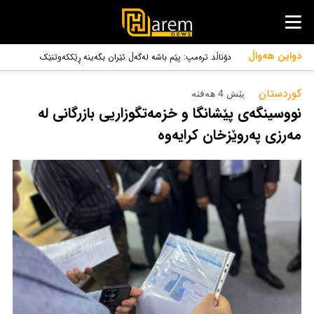
دواین هەواڵ
دۆناڵد ترەمپ: پێم باشە لەگەڵ ئێران بگەینە ڕێککەوتنێک
کوردستان‌
پێش 4 هەفتە
نووسینگەی پێشانگا و خزمەتگوزاریی بازرگانی لە
مەرزی پەروێزخان کرایەوە