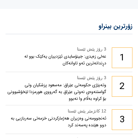
زۆرترین بینراو
3 رۆژ پێش ئێستا
1
عەلی زەیدی: جینۆسایدی ئێزدییان یەکێک بوو لە
دڕندانەترین ئەو تاوانەکان
3 رۆژ پێش ئێستا
2
وتەبێژی حکومەتی عێراق: مەسعود پزشكیان وتی
گواستنەوەی نەوتی عێراق بە گەرووی هورمزدا لێخۆشبوونی
بۆ كراوە بەڵام وا نەبوو
12 کاتژمێر پێش ئێستا
3
ئەنجوومەنی وەزیران هەژمارکردنی خزمەتی سەربازیی بە
دوو هێندە پەسەند کرد