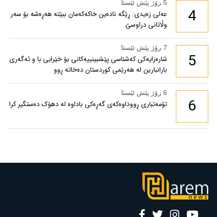
5 رۆژ پێش ئێستا
4
عەلی زەیدی: ڕێگە نادەین خاکەکەمان ببێتە هەڕەشە بۆ سەر
وڵاتانی دراوسێ
7 رۆژ پێش ئێستا
5
شارەزایەکی کەشناسی پێشبینییەکانی بۆ خێرایی با و ئەگەری
بارانبارین لە هەرێمی کوردستان دەخاتە ڕوو
6 رۆژ پێش ئێستا
6
تۆمەتباری ڕووداوەکەی گەڕەکی باداوە لە دهۆک دەستگیر کرا