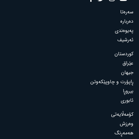
سەرەتا
دەربارە
پەیوەندی
ئەرشیف
کوردستان
عێراق
جیهان
ڕاپۆرت و چاوپێکەوتن
بیروڕا
ئابوری
کۆمەڵایەتی
وەرزش
هەمەڕنگ