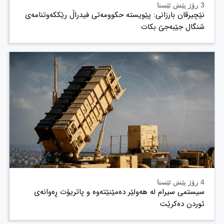
3 رۆژ پێش ئێستا
نێچیرڤان بارزانی: پێویستە حکوومەتی فیدراڵ رێککەوتنامەی
شنگال جێبەجێ بکات
4 رۆژ پێش ئێستا
سیستمی سیرام لە هەولێر دەمێنێتەوە و پاتریۆت ڕەوانەی
ئوردن دەکرێت