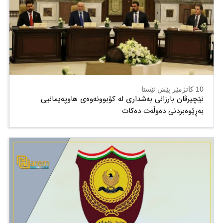
10 کاتژمێر پێش ئێستا
نێچیرڤان بارزانی بەشداری لە کۆبوونەوەی هاوپەیمانیی
بەڕێوەبردنی دەوڵەت دەكات