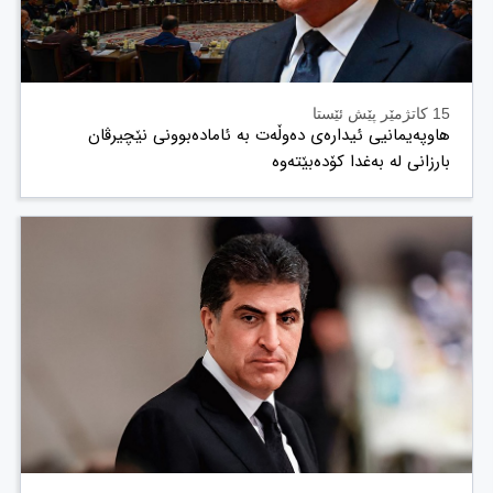
15 کاتژمێر پێش ئێستا
هاوپەیمانیی ئیدارەی دەوڵەت بە ئامادەبوونی نێچیرڤان
بارزانی لە بەغدا کۆدەبێتەوە