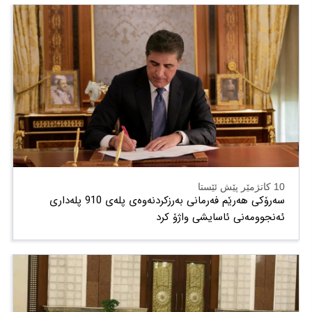
10 کاتژمێر پێش ئێستا
سەرۆکی هەرێم فەرمانی بەرزکردنەوەی پلەی 910 پلەداری
ئەنجوومەنی ئاسایشی واژۆ کرد