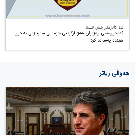
12 کاتژمێر پێش ئێستا
ئەنجوومەنی وەزیران هەژمارکردنی خزمەتی سەربازیی بە دوو
هێندە پەسەند کرد
هەواڵی زیاتر