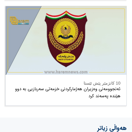
10 کاتژمێر پێش ئێستا
ئەنجوومەنی وەزیران هەژمارکردنی خزمەتی سەربازیی بە دوو
هێندە پەسەند کرد
هەواڵی زیاتر