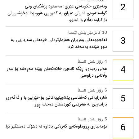
2
وتەبێژی حکومەتی عێراق: مەسعود پزشكیان وتی
گواستنەوەی نەوتی عێراق بە گەرووی هورمزدا لێخۆشبوونی
بۆ كراوە بەڵام وا نەبوو
10 کاتژمێر پێش ئێستا
3
ئەنجوومەنی وەزیران هەژمارکردنی خزمەتی سەربازیی بە
دوو هێندە پەسەند کرد
4 رۆژ پێش ئێستا
4
عەلی زەیدی: ڕێگە نادەین خاکەکەمان ببێتە هەڕەشە بۆ سەر
وڵاتانی دراوسێ
6 رۆژ پێش ئێستا
5
شارەزایەکی کەشناسی پێشبینییەکانی بۆ خێرایی با و ئەگەری
بارانبارین لە هەرێمی کوردستان دەخاتە ڕوو
5 رۆژ پێش ئێستا
6
تۆمەتباری ڕووداوەکەی گەڕەکی باداوە لە دهۆک دەستگیر کرا