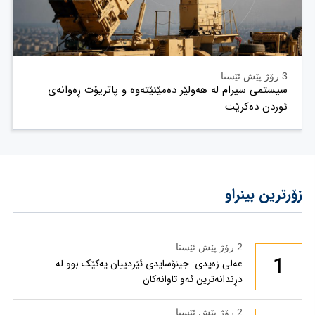
3 رۆژ پێش ئێستا
سیستمی سیرام لە هەولێر دەمێنێتەوە و پاتریۆت ڕەوانەی
ئوردن دەکرێت
زۆرترین بینراو
2 رۆژ پێش ئێستا
1
عەلی زەیدی: جینۆسایدی ئێزدییان یەکێک بوو لە
دڕندانەترین ئەو تاوانەکان
2 رۆژ پێش ئێستا