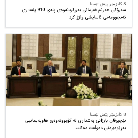
8 کاتژمێر پێش ئێستا
سەرۆکی هەرێم فەرمانی بەرزکردنەوەی پلەی 910 پلەداری
ئەنجوومەنی ئاسایشی واژۆ کرد
8 کاتژمێر پێش ئێستا
نێچیرڤان بارزانی بەشداری لە کۆبوونەوەی هاوپەیمانیی
بەڕێوەبردنی دەوڵەت دەكات