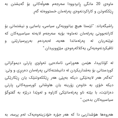
ماوەی 20 مانگی ڕابردوودا سەرجەم هەوڵەکانی بۆ گەیشتن بە
ڕێککەوتن و کاراکردنەوەی پەرلەمان خستووەتە گەڕ.
راشیگەیاند: "ئێستا هیچ بیانوویەکی سیاسی، یاسایی و نیشتمانی بۆ
کارانەبوونی پەرلەمان نەماوە؛ بۆیە سەرجەم لایەنە سیاسییەکان کە
نوێنەریان لە پەرلەماندا هەیە، لەبەردەم بەرپرسیارێتی و
تاقیکردنەوەیەکی یەکلاکەرەوەی مێژووییدان."
لە کۆتاییدا، هێمن هەورامی ئامادەیی تەواوی پارتی دیموکراتی
کوردستانی بۆ بەشداریکردن لە دانیشتنەکانی پەرلەمان دەربڕی و وتی:
"ئەگەر هەر لایەنێکی دیکە بەپێی هەر ڕێککەوتنێک یان ڕێکارێکی
دیکە خۆی بە خاوەن زۆرینە یان هاوشانی کورسییەکانی پارتی
دەزانێت، با بێتە ناو پەرلەمانێکی کاراوە و لەوێدا درێژە بە گفتوگۆ
سیاسییەکان بدەین."
هەروەها هۆشداریی دا کە هەر جۆرە خۆدزینەوەیەک لەم پرسە، بە