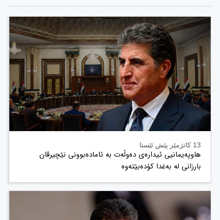
13 کاتژمێر پێش ئێستا
هاوپەیمانیی ئیدارەی دەوڵەت بە ئامادەبوونی نێچیرڤان
بارزانی لە بەغدا کۆدەبێتەوە