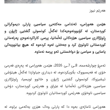
هەرێم نیوز
هێمن هەورامی، ئەندامی مەکتەبی سیاسیی پارتی دیموکراتی
کوردستان، لە کۆبوونەوەیەکدا لەگەڵ کونسولی گشتیی ژاپۆن و
ڕاوێژکاری سیاسیی هێزەکانی ئەڵمانیا، پرسی کاراکردنەوەی پەرلەمانی
کوردستانی تاوتوێ کرد و جەختی لەوە کردەوە کە هیچ بیانوویەکی
یاسایی و سیاسی بۆ دواخستنی ئەو پرسە نەماوە.
ئەمڕۆ چوارشەممە، 8ـی 7ـی 2026، هێمن هەورامی لە پەڕەی فەرمی
خۆی لە فەیسبووک بڵاویکردەوە، لە دیداری جیاوازدا لەگەڵ هیتۆشی
ئیشیزوکا، کونسولی گشتیی ژاپۆن و خاتوو لویسیا، ڕاوێژکاری
سیاسیی هێزەکانی ئەڵمانیا لە عێراق و هەرێمی کوردستان، دۆخی
سیاسیی ناوخۆی هەرێمی کوردستانیان تاوتوێ کردووە.
هەورامی ئاماژەی بەوە دا کە پارتی وەک هێزی یەکەمی براوە، لە