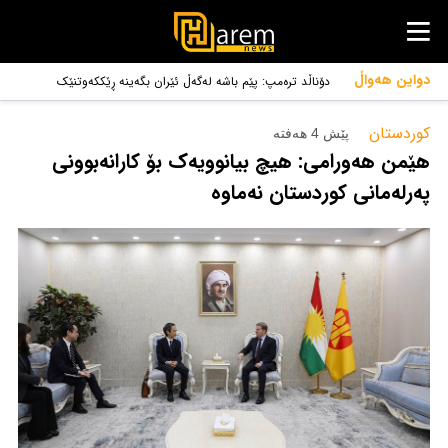
دواین هەواڵ
دۆناڵد ترەمپ: پێم باشە لەگەڵ ئێران بگەینە ڕێککەوتنێک
کوردستان‌
پێش 4 هەفتە
هێمن هەورامی: هیچ بیانوویەک بۆ کارانەبوونی
پەرلەمانی کوردستان نەماوە