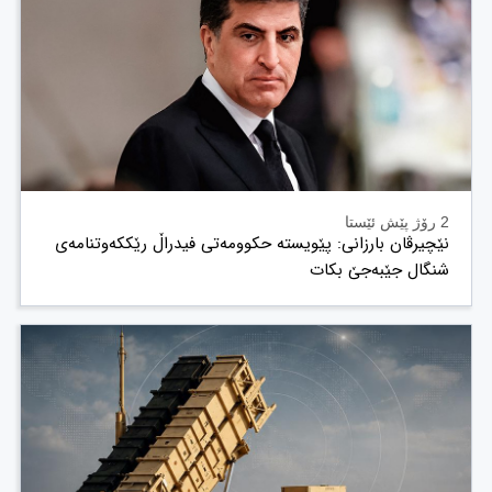
2 رۆژ پێش ئێستا
نێچیرڤان بارزانی: پێویستە حکوومەتی فیدراڵ رێککەوتنامەی
شنگال جێبەجێ بکات