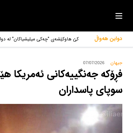
دواین هەواڵ
کێ هاوکێشەی "چەکی میلیشیاکان" لە دوای
جیهان‌
07/07/2026
فڕۆکە جەنگییەکانی ئەمریکا هێ
سوپای پاسداران