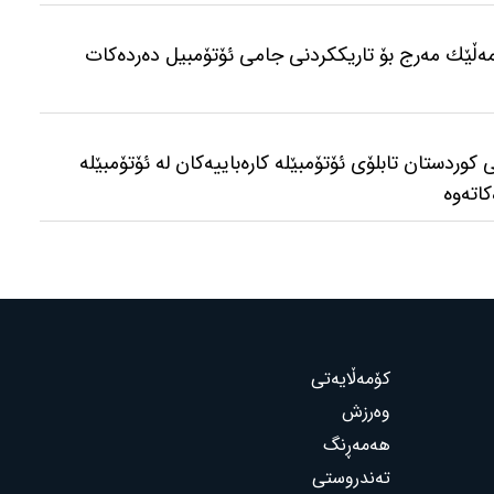
مەڵێك مەرج بۆ تاریككردنی جامی ئۆتۆمبیل دەردەكات
وردستان تابلۆی ئۆتۆمبێلە کارەباییەکان لە ئۆتۆمبێلە
کاتەوە
کۆمەڵایەتی
وەرزش
هەمەڕنگ
تەندروستی