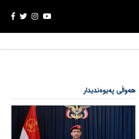
هەواڵی پەیوەندیدار