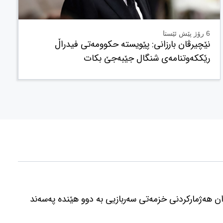
6 رۆژ پێش ئێستا
نێچیرڤان بارزانی: پێویستە حکوومەتی فیدراڵ
رێککەوتنامەی شنگال جێبەجێ بکات
ن هەژمارکردنی خزمەتی سەربازیی بە دوو هێندە پەسەند