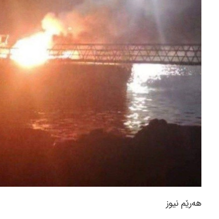
هەرێم نیوز