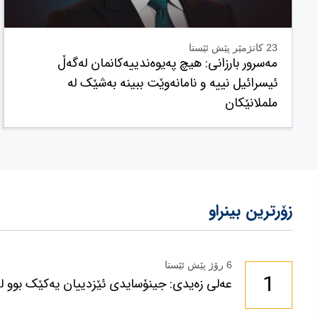
23 کاتژمێر پێش ئێستا
مەسرور بارزانی: هیچ پەیوەندییەکانمان لەگەڵ
ئیسرائیل نییە و نامانەوێت ببینە بەشێک لە
ململانێکان
زۆرترین بینراو
6 رۆژ پێش ئێستا
1
عەلی زەیدی: جینۆسایدی ئێزدییان یەکێک بوو لە 