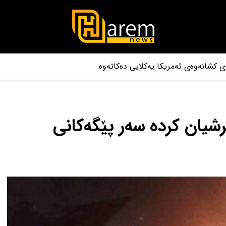
 کشانەوەی ئەمریکا یەکلایی دەکاتەوە
رشیان کردە سەر پێگەکانی