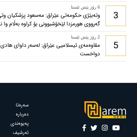
6 رۆژ پێش ئێستا
3
وتەبێژی حکومەتی عێراق: مەسعود پزشكیان وتی
گەرووی هورمزدا لێخۆشبوونی بۆ كراوە بەڵام وا نە
2 رۆژ پێش ئێستا
5
مقاوەمەی ئیسلامیی عێراق: لەسەر داوای هادی
دواخست
سەرەتا
دەربارە
پەیوەندی
ئەرشیف