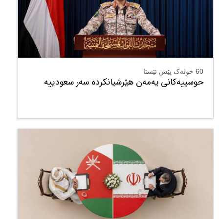
60 خولەک پێش ئێستا
حوسییەکانی یەمەن هێرشیانکردە سەر سعودییە