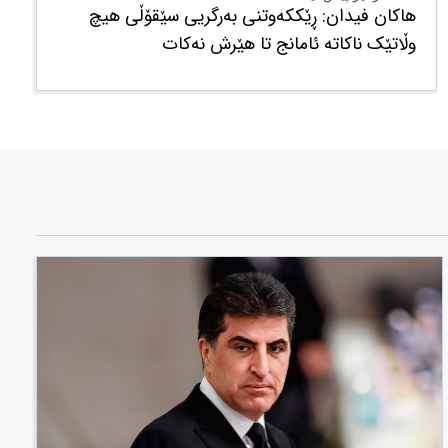
هاکان فیدان: ڕێککەوتنی بەرگریی سێقۆڵی هیچ
وڵاتێک ناکاتە ئامانج تا هێرش نەکات