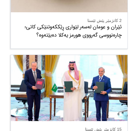
2 کاتژمێر پێش ئێستا
ئێران و عومان لەسەر لێواری ڕێککەوتنێکی کاتی؛
چارەنووسی گەرووی هورمز یەکلا دەبێتەوە؟
15 کاتژمێر پێش ئێستا