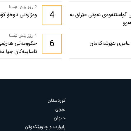
2 رۆژ پێش ئێستا
4
 گواستنەوەی نەوتی عێراق بە
وەزارەتی ناوخۆ كۆ
بوو
4 رۆژ پێش ئێستا
6
 عامری هێرشەکەمان
حکوومەتی هەرێمی ک
ئاساییەکان جیا دە
کوردستان
عێراق
جیهان
ڕاپۆرت و چاوپێکەوتن