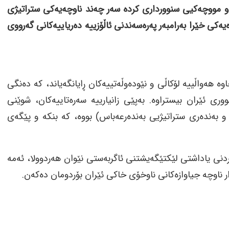
 و مووچەکیی سنوورداری کردە سەر چەند ناوچەیەکی ستراتیژی
کی خێرا بەرامبەر پەرەسەندنی ئاڵۆزییە دەریاییەکانی گەرووی
ئەمڕۆ چوارشەممە، 8ـی تەممووزی 2026، سەرچاوە هەواڵییە لۆکاڵی و نێودەوڵەتییەکان ڕایانگەیاند، کە دەنگی
وری ئێران بیستراوە. بەپێی زانیارییە سەرەتاییەکان، شوێنی
و بەندەری ستراتیژیی بەندەرعەباس) بووە، کە بنکە و پێگەی
ردنی یاداشتی لێکتێگەیشتنی ئاگربەستی نێوان هەردوولا، ئەمە
ر ناوچە جیاوازەکانی ناوخۆی خاکی ئێران بۆردومان دەکەن.