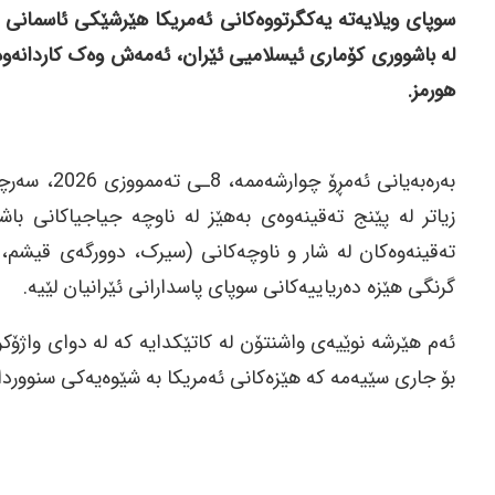
سوپای ویلایەتە یەکگرتووەکانی ئەمریکا هێرشێکی ئاسمانی
لە باشووری کۆماری ئیسلامیی ئێران، ئەمەش وەک کاردانەوەیە
هورمز.
بەرەبەیانی 
زیاتر لە پێنج تەقینەوەی بەهێز لە ناوچە جیاجیاکانی باشو
تەقینەوەکان لە شار و ناوچەکانی (سیرک، دوورگەی قیشم، 
گرنگی هێزە دەریاییەکانی سوپای پاسدارانی ئێرانیان لێیە.
ئەم هێرشە نوێیەی واشنتۆن لە کاتێکدایە کە لە دوای واژۆک
بۆ جاری سێیەمە کە هێزەکانی ئەمریکا بە شێوەیەکی سنووردا