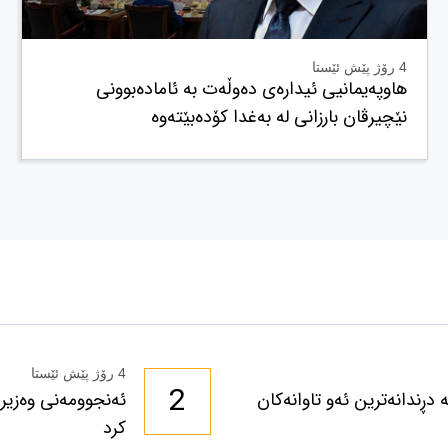
4 رۆژ پێش ئێستا
هاوپەیمانیی ئیدارەی دەوڵەت بە ئامادەبوونی
نێچیرڤان بارزانی لە بەغدا کۆدەبێتەوە
4 رۆژ پێش ئێستا
2
دڕندانەترین ئەو تاوانەکان
ئەنجوومەنی وەزیرا
کرد