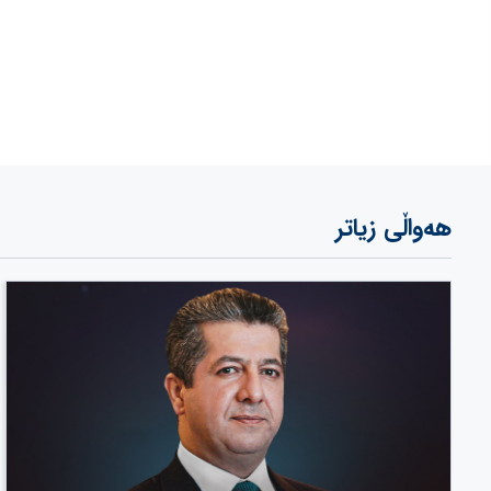
هەواڵی زیاتر