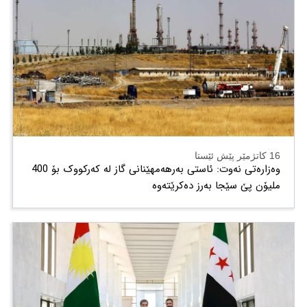
16 کاتژمێر پێش ئێستا
وەزارەتی نەوت: ئاستی بەرهەمهێنانی گاز لە کەرکووک بۆ 400
ملیۆن پێ سێجا بەرز دەکرێتەوە