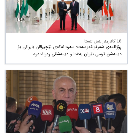
18 کاتژمێر پێش ئێستا
ڕۆژنامەی شەرقولئەوسەت: سەردانەکەی نێچیرڤان بارزانی بۆ
دیمەشق ترسی نێوان بەغدا و دیمەشقی ڕەواندەوە