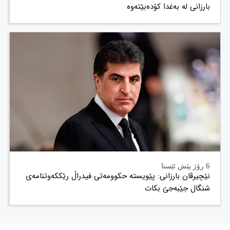
بارزانی لە بەغدا کۆدەبێتەوە
6 رۆژ پێش ئێستا
نێچیرڤان بارزانی: پێویستە حکوومەتی فیدراڵ رێککەوتنامەی
شنگال جێبەجێ بکات