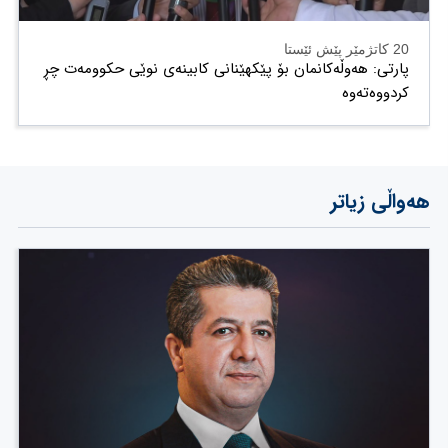
20 کاتژمێر پێش ئێستا
پارتی: هەوڵەکانمان بۆ پێکهێنانی کابینەی نوێی حکوومەت چڕ
کردووەتەوە
هەواڵی زیاتر