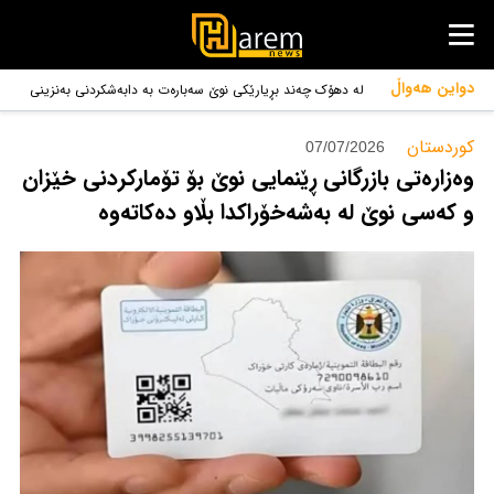
دواین هەواڵ
لە دهۆک چەند بڕیارێکی نوێ سەبارەت بە دابەشکردنی بەنزینی
حکوومی دران
کوردستان‌
07/07/2026
وەزارەتی بازرگانی ڕێنمایی نوێ بۆ تۆمارکردنی خێزان
و کەسی نوێ لە بەشەخۆراکدا بڵاو دەکاتەوە