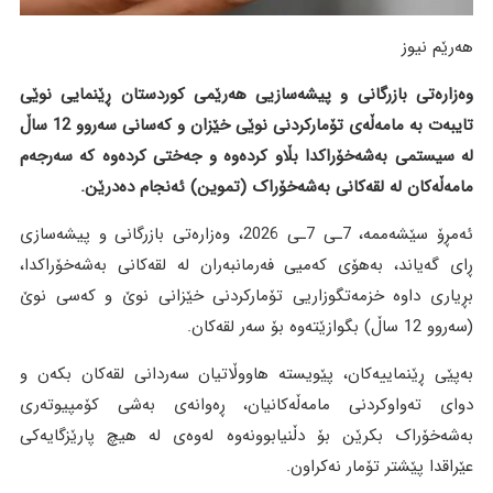
هەرێم نیوز
وەزارەتی بازرگانی و پیشەسازیی هەرێمی کوردستان ڕێنمایی نوێی
تایبەت بە مامەڵەی تۆمارکردنی نوێی خێزان و کەسانی سەروو 12 ساڵ
لە سیستمی بەشەخۆراکدا بڵاو کردەوە و جەختی کردەوە کە سەرجەم
مامەڵەکان لە لقەکانی بەشەخۆراک (تموین) ئەنجام دەدرێن.
ئەمڕۆ سێشەممە، 7ـی 7ـی 2026، وەزارەتی بازرگانی و پیشەسازی
ڕای گەیاند، بەهۆی کەمیی فەرمانبەران لە لقەکانی بەشەخۆراکدا،
بڕیاری داوە خزمەتگوزاریی تۆمارکردنی خێزانی نوێ و کەسی نوێ
(سەروو 12 ساڵ) بگوازێتەوە بۆ سەر لقەکان.
بەپێی ڕێنماییەکان، پێویستە هاووڵاتیان سەردانی لقەکان بکەن و
دوای تەواوکردنی مامەڵەکانیان، ڕەوانەی بەشی کۆمپیوتەری
بەشەخۆراک بکرێن بۆ دڵنیابوونەوە لەوەی لە هیچ پارێزگایەکی
عێراقدا پێشتر تۆمار نەکراون.