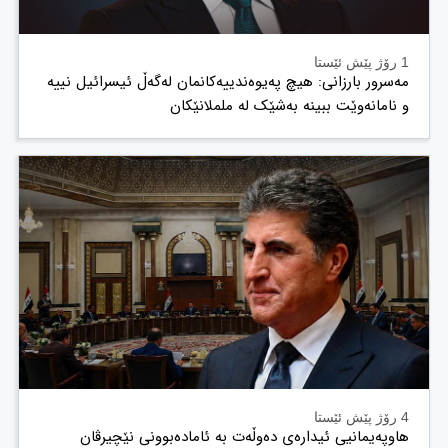
1 رۆژ پێش ئێستا
مەسرور بارزانی: هیچ پەیوەندییەکانمان لەگەڵ ئیسرائیل نییە
و نامانەوێت ببینە بەشێک لە ململانێکان
4 رۆژ پێش ئێستا
هاوپەیمانیی ئیدارەی دەوڵەت بە ئامادەبوونی نێچیرڤان