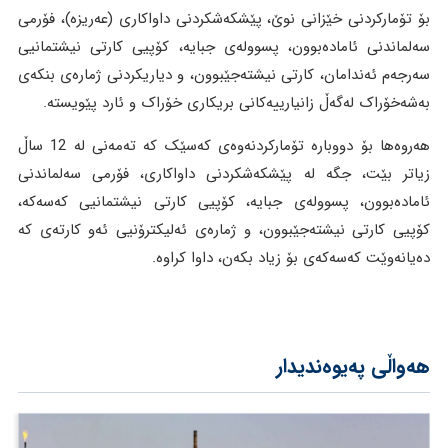
بۆ تۆمارکردنی خێزانی نوێ، پێشکەشکردنی داواکاری (عەریزە)، فۆرمی
سەلماندنی ئامادەبوون، پسوولەی جبایە، کۆپیی کارتی نیشتمانیی
سەرجەم ئەندامان، کارتی نیشتەجێبوون، و دیاریکردنی ژمارەی بنکەی
بەشەخۆراک لەگەڵ زانیارییەکانی بریکاری خۆراک و ئارد پێویستە.
هەروەها بۆ دووبارە تۆمارکردنەوەی کەسێک کە تەمەنی لە 12 ساڵ
زیاتر بێت، جگە لە پێشکەشکردنی داواکاری، فۆرمی سەلماندنی
ئامادەبوون، پسوولەی جبایە، کۆپیی کارتی نیشتمانیی کەسەکە،
کۆپیی کارتی نیشتەجێبوون، و ژمارەی ئەلیکترۆنیی ئەو کارتەی کە
دەیانەوێت کەسەکەی بۆ زیاد بکەن، داوا کراوە.
هەواڵی پەیوەندیدار