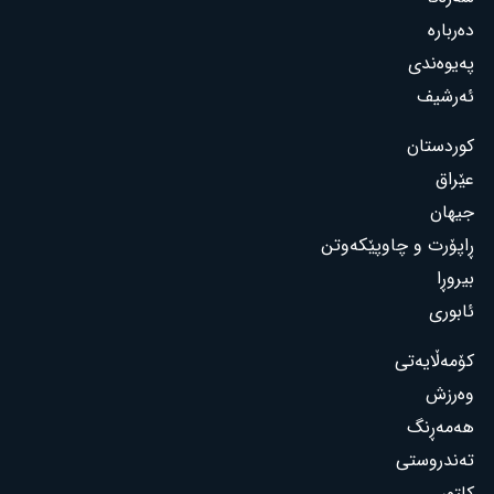
دەربارە
پەیوەندی
ئەرشیف
کوردستان
عێراق
جیهان
ڕاپۆرت و چاوپێکەوتن
بیروڕا
ئابوری
کۆمەڵایەتی
وەرزش
هەمەڕنگ
تەندروستی
کلتور