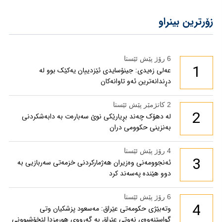
زۆرترین بینراو
6 رۆژ پێش ئێستا
1
عەلی زەیدی: جینۆسایدی ئێزدییان یەکێک بوو لە
دڕندانەترین ئەو تاوانەکان
2 کاتژمێر پێش ئێستا
2
لە دهۆک چەند بڕیارێکی نوێ سەبارەت بە دابەشکردنی
بەنزینی حکوومی دران
4 رۆژ پێش ئێستا
3
ئەنجوومەنی وەزیران هەژمارکردنی خزمەتی سەربازیی بە
دوو هێندە پەسەند کرد
6 رۆژ پێش ئێستا
4
وتەبێژی حکومەتی عێراق: مەسعود پزشكیان وتی
گواستنەوەی نەوتی عێراق بە گەرووی هورمزدا لێخۆشبوونی