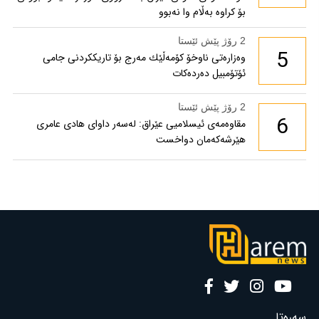
بۆ كراوە بەڵام وا نەبوو
2 رۆژ پێش ئێستا
5
وەزارەتی ناوخۆ كۆمەڵێك مەرج بۆ تاریككردنی جامی
ئۆتۆمبیل دەردەكات
2 رۆژ پێش ئێستا
6
مقاوەمەی ئیسلامیی عێراق: لەسەر داوای هادی عامری
هێرشەکەمان دواخست
سەرەتا