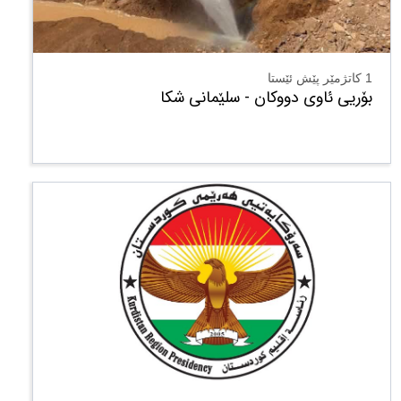
1 کاتژمێر پێش ئێستا
بۆریی ئاوی دووکان - سلێمانی شکا