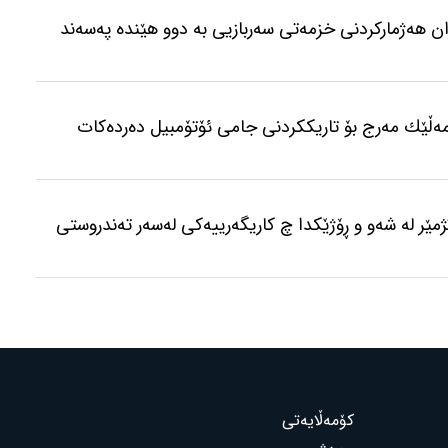
ن هەژمارکردنی خزمەتی سەربازیی بە دوو هێندە پەسەند
مەڵێك مەرج بۆ تاریككردنی جامی ئۆتۆمبیل دەردەكات
نی ٣ بۆ ٤ کاتژمێر لە شەو و ڕۆژێکدا چ کاریگەرییەکی لەسەر تەندروستی
کۆمەڵایەتی