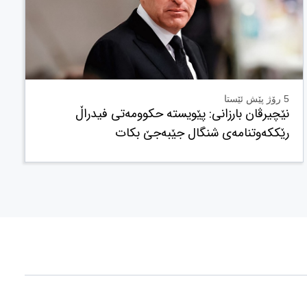
5 رۆژ پێش ئێستا
نێچیرڤان بارزانی: پێویستە حکوومەتی فیدراڵ
رێککەوتنامەی شنگال جێبەجێ بکات