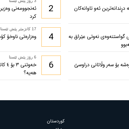
3 رۆژ پێش ئێستا
2
دڕندانەترین ئەو تاوانەکان
ئەنجوومەنی وەزیرا
کرد
17 کاتژمێر پێش ئێستا
4
 گواستنەوەی نەوتی عێراق بە
وەزارەتی ناوخۆ كۆ
بوو
6 رۆژ پێش ئێستا
6
شە بۆ سەر وڵاتانی دراوسێ
خەوت
هەیە؟
کوردستان