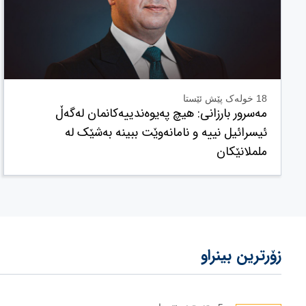
18 خولەک پێش ئێستا
مەسرور بارزانی: هیچ پەیوەندییەکانمان لەگەڵ
ئیسرائیل نییە و نامانەوێت ببینە بەشێک لە
ململانێکان
زۆرترین بینراو