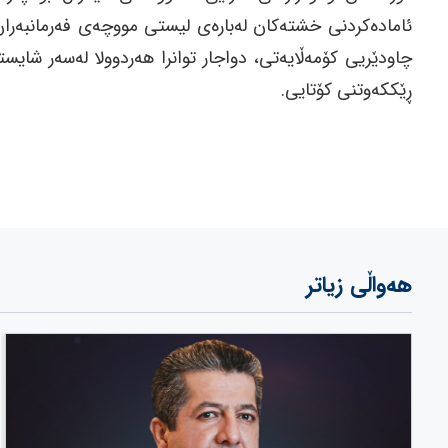
ئامادەکردنی خشتەکان لەبارەی لیستی مووچەی فەرمانبەران
ڕێکكەوتنی کۆتایی.
هەواڵی زیاتر