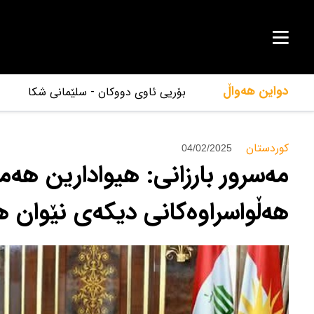
دواین هەواڵ
بۆریی ئاوی دووکان - سلێمانی شکا
کوردستان‌
04/02/2025
مەسرور بارزانی: هیوادارین هەم
هەڵواسراوەکانی دیکەی نێوان ه