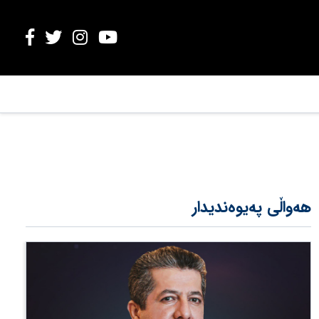
هەواڵی پەیوەندیدار