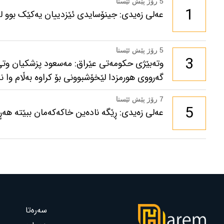
5 رۆژ پێش ئێستا
1
عەلی زەیدی: جینۆسایدی ئێزدییان یەکێک بوو لە 
5 رۆژ پێش ئێستا
3
وتەبێژی حکومەتی عێراق: مەسعود پزشكیان وتی
گەرووی هورمزدا لێخۆشبوونی بۆ كراوە بەڵام وا نە
7 رۆژ پێش ئێستا
5
عەلی زەیدی: ڕێگە نادەین خاکەکەمان ببێتە هەڕە
سەرەتا