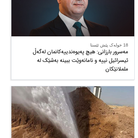
18 خولەک پێش ئێستا
مەسرور بارزانی: هیچ پەیوەندییەکانمان لەگەڵ
ئیسرائیل نییە و نامانەوێت ببینە بەشێک لە
ململانێکان