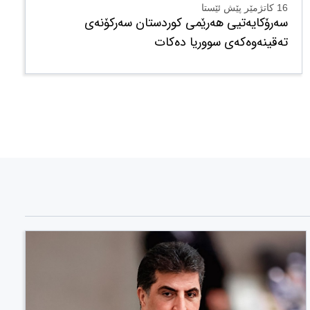
16 کاتژمێر پێش ئێستا
سەرۆکایەتیی هەرێمی کوردستان سەرکۆنەی
تەقینەوەکەی سووریا دەکات