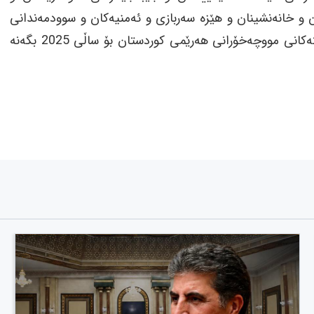
 و خانەنشینان و هێزە سەربازی و ئەمنیەکان و سوودمەندانی
چاودێریی کۆمەڵایەتی، دواجار توانرا هەردوولا لەسەر شایستەکانی مووچەخۆرانی هەرێمی کوردستان بۆ ساڵی 2025 بگەنە