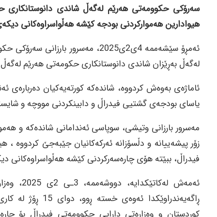
سەرۆکی حکوومەتی هەرێم لەگەڵ شاندی دانوستانکاری حکو
هیوادارین هەموارکردنی بودجە کێشە هەڵواسراوەکانی دیکەی
ئەمڕۆ سێشەممە 4ی2ی2025، مەسرور بار
لەگەڵ بەڕێزان شاندی دانوستانکاری حکومەتی هەرێم لەگەڵ ب
ئاماژەی بەوەش کردووە، شاندەکە کورتەیەکیان دەربارەی ئەنج
یاسای بودجەی گشتیی فیدراڵ و دابینکردنی مووچە و شایست
مەسرور بارزانی وتیشی، سوپاسی ئەندامانی شاندەکە و هەمو
زۆر پیشەییانە و دڵسۆزانە ئەرکەکانیان جێبەجێ کردووە ،
فیدراڵ، ببێتە هۆی چارەسەرکردنی کێشە هەڵواسراوەکانی دی
ئەمەش لەکا
ڕاگەیەندراوێکدا ئە
کوردستان و وەزارەتی دارایی حکوومەتی فیدراڵ بۆ چارە