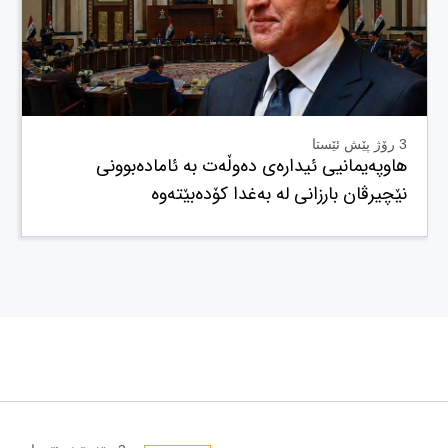
3 رۆژ پێش ئێستا
هاوپەیمانیی ئیدارەی دەوڵەت بە ئامادەبوونی
نێچیرڤان بارزانی لە بەغدا کۆدەبێتەوە