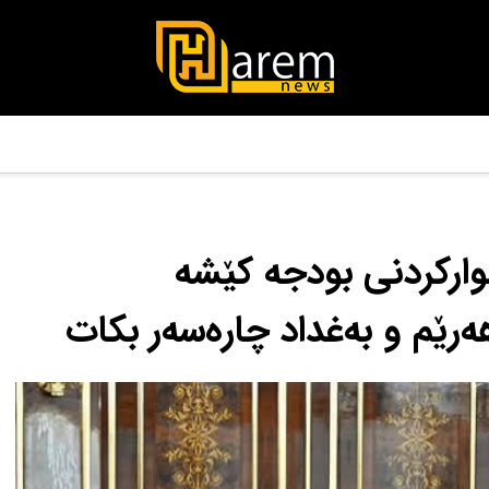
وارکردنی بودجە کێشە
ەرێم و بەغداد چارەسەر بکات