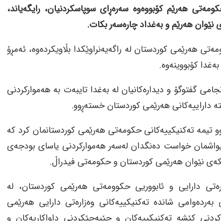
مەتی هەرێم کۆبووەوە سەرەڕای سوپاسکردنیان، رایگەیاند،
 نێوان هەرێم و بەغداد چارەسەر بکات.
زانی سەرۆکی حکومەتی هەرێمی کوردستان لە راگەیەنراوێکدا بڵاویکردەوە، ئەمڕۆ
ەغدا کۆبووینەوە.
امی گفتوگۆ و دیدارەکانیان لە بەغدا تایبەت بە هەموارکردنی
ە داراییەکانی هەرێمی کوردستان خستەڕوو.
و تیمە تەکنیکییەکانی حکومەتی هەرێمی کوردستانمان کرد کە
 هیواشمان خواست دەنگدان لەسەر هەموارکردنی یاسای بودجەی
کەی نێوان هەرێمی کوردستان و حکومەتی فیدراڵ.
تێکدایە، دووشەممە، 3ـی 2ی 2025، وەزارەتی دارایی و ئابووریی حکوومەتی هەرێمی کوردستان، لە
وەی خستە ڕوو، دوای 15 ڕۆژ لە کاری بەردەوامی شاندە تەکنیکییەکانی وەزارەتی دارایی هەرێمی
کردنی کێشە تەکنیکییەکان و جێبەجێکردنی داواکاریەکان و