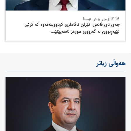
16 کاتژمێر پێش ئێستا
جەی دی ڤانس: ئێران ئاگاداری کردووینەتەوە کە کرێی
تێپەڕبوون لە گەرووی هورمز ناسەپێنێت
هەواڵی زیاتر