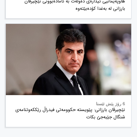
هاوپەیمانیی ئیدارەی دەوڵەت بە ئامادەبوونی نێچیرڤان
بارزانی لە بەغدا کۆدەبێتەوە
6 رۆژ پێش ئێستا
نێچیرڤان بارزانی: پێویستە حکوومەتی فیدراڵ رێککەوتنامەی
شنگال جێبەجێ بکات