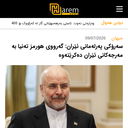
دواین هەواڵ
وەزارەتی نەوت: ئاستی بەرهەمهێنانی گاز لە کەرکووک بۆ 400
ملیۆن پێ سێجا بەرز دەکرێتەوە
جیهان‌
09/07/2026
سەرۆکی پەرلەمانی ئێران: گەرووی هورمز تەنیا بە
مەرجەکانی ئێران دەکرێتەوە