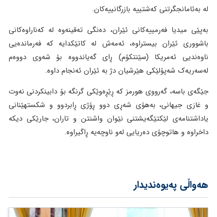
لە بەئامانجگرتنی کەشتییە بازرگانییەکان.
بەپێی میدیا فەرمییەکانی ئێران، دەنگی تەقینەوە لە کەناراوەکانی
باشووری ئێران بیستراوە، ئەمەش لە کاتێکدایە کە فەرماندەیی
ناوەندیی ئەمریکا (سێنتکۆم) ڕای گەیاندووە بۆ شەوی دووەم
لەسەریەک شەپۆلێکی هێرشیان دژ بە ئێران ئەنجام داوە.
جێگەی باسە، گەرووی هورمز کە ڕێڕەوێکی گرنگە بۆ دابینکردنی نەوت
و غازی جیهانی، بەهۆی شەڕی دوو ڕۆژی ڕابردوو و شکستهێنانی
یاداشتنامەی لێکتێگەیشتنی نێوان واشنتن و تاران، جارێکی دیکە
داخراوە و هاتوچۆی دەریایی لەو ناوچەیە ڕاگیراوە.
هەواڵی پەیوەندیدار