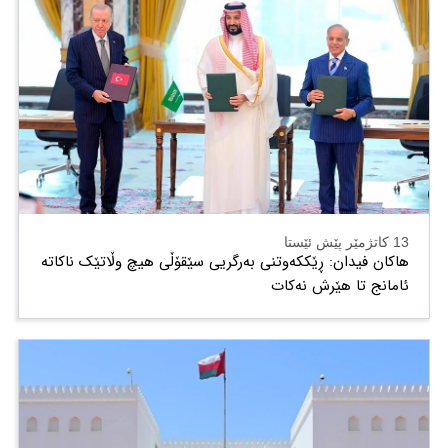
13 کاتژمێر پێش ئێستا
هاکان فیدان: ڕێککەوتنی بەرگریی سێقۆڵی هیچ وڵاتێک ناکاتە
ئامانج تا هێرش نەکات