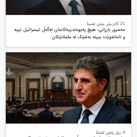
21 کاتژمێر پێش ئێستا
مەسرور بارزانی: هیچ پەیوەندییەکانمان لەگەڵ ئیسرائیل نییە
و نامانەوێت ببینە بەشێک لە ململانێکان
4 رۆژ پێش ئێستا