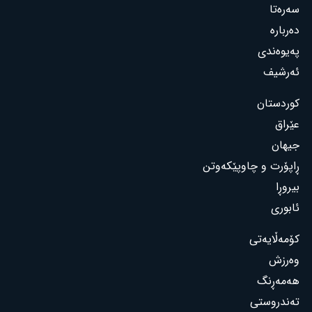
سەرەتا
دەربارە
پەیوەندی
ئەرشیف
کوردستان
عێراق
جیهان
ڕاپۆرت و چاوپێکەوتن
بیروڕا
ئابوری
کۆمەڵایەتی
وەرزش
هەمەڕنگ
تەندروستی