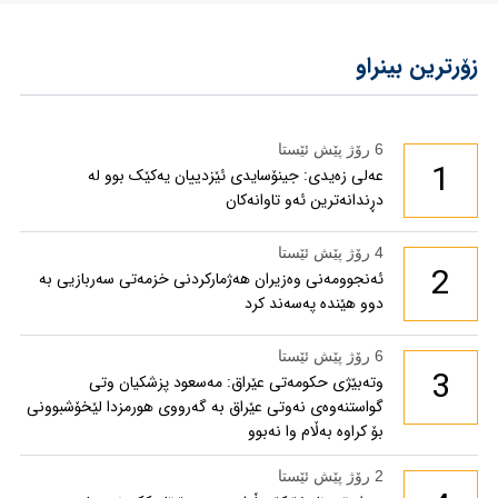
زۆرترین بینراو
6 رۆژ پێش ئێستا
1
عەلی زەیدی: جینۆسایدی ئێزدییان یەکێک بوو لە
دڕندانەترین ئەو تاوانەکان
4 رۆژ پێش ئێستا
2
ئەنجوومەنی وەزیران هەژمارکردنی خزمەتی سەربازیی بە
دوو هێندە پەسەند کرد
6 رۆژ پێش ئێستا
3
وتەبێژی حکومەتی عێراق: مەسعود پزشكیان وتی
گواستنەوەی نەوتی عێراق بە گەرووی هورمزدا لێخۆشبوونی
بۆ كراوە بەڵام وا نەبوو
2 رۆژ پێش ئێستا