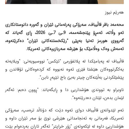
هەرێم نیوز
محەمەد باقر قاڵیباف، سەرۆکی پەرلەمانی ئێران و گەورە دانوستانکاری
ئەو وڵاتە، ئەمڕۆ پێنجشەممە، 9ـی 7ـی 2026، ڕای گەیاند کە
گەرووی هورمز تەنیا بەپێی "رێکخستنەکانی ئێران" دەکرێتەوە،
ئەمەش وەک وەڵامێک بۆ هێرشە سەربازییەکانی ئەمریکا.
قاڵیباف لە پەیامێکدا لە پلاتفۆرمی "ئێکس" نووسیویەتی: "ویلایەتە
یەکگرتووەکان هێشتا فێری ئەوە نەبووە کە کردەوەکانی تۆقاندن و
پێشێلکردنی بەڵێنەکان چیتر بەبێ باج تێپەڕ نابن".
ناوبراو بە تووندی هۆشداریی دا و ڕایگەیاند: "ڕوون دەبم: ئەگەر
لێمان بدەن، لێتان دەدرێتەوە".
ئەم لێدوانەی قاڵیباف دوای ئەوە دێت کە دۆناڵد ترەمپ، سەرۆکی
ئەمریکا، فەرمانی بە ئەنجامدانی هێرشی نوێ بۆ سەر ئێران داوە و
هۆشداریی داوە لە لێکەوتەی "زۆر خراپتر" ئەگەر تاران بەردەوام بێت