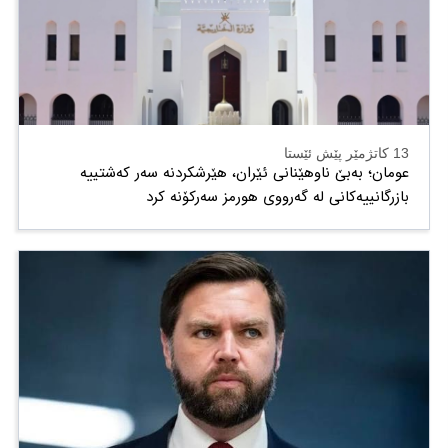
13 کاتژمێر پێش ئێستا
عومان؛ بەبێ ناوهێنانی ئێران، هێرشکردنە سەر کەشتییە
بازرگانییەکانی لە گەرووی هورمز سەرکۆنە کرد