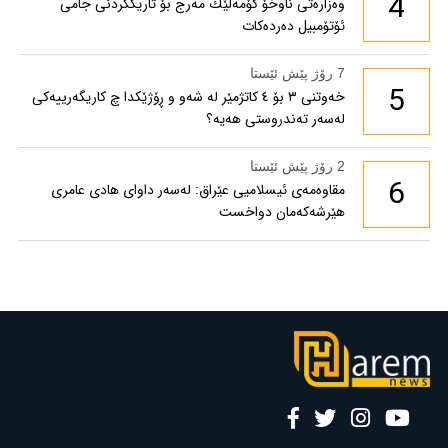
4
وەزارەتی ناوخۆ كۆمەڵێك مەرج بۆ تاریككردنی جامی
ئۆتۆمبیل دەردەكات
7 رۆژ پێش ئێستا
5
خەوتنی ٣ بۆ ٤ کاتژمێر لە شەو و ڕۆژێکدا چ کاریگەرییەکی
لەسەر تەندروستی هەیە؟
2 رۆژ پێش ئێستا
6
مقاوەمەی ئیسلامیی عێراق: لەسەر داوای هادی عامری
هێرشەکەمان دواخست