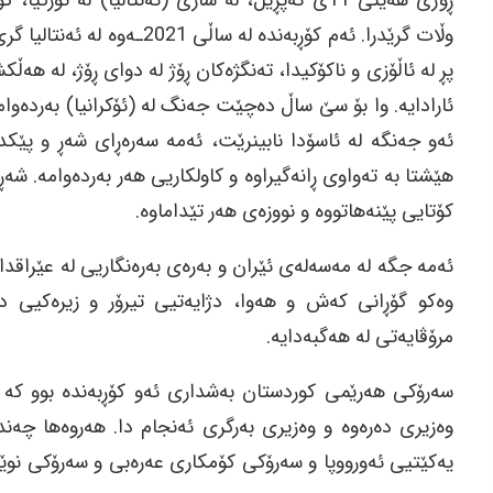
وڵات گرێدرا. ئه‌م كۆڕبه‌نده‌ 
پڕ له‌ ئاڵۆزی و ناكۆكیدا، ته‌نگژه‌كان ڕۆژ له‌ دوای ڕۆژ، له‌ هه‌
ئارادایه‌. وا بۆ سێ ساڵ ده‌چێت جه‌نگ له‌ (ئۆكرانیا) به‌رده‌وا
ئه‌و جه‌نگه‌ له‌ ئاسۆدا نابینرێت، ئه‌مه‌ سه‌ره‌ڕای شه‌ڕ و پێ
هێشتا به‌ ته‌واوی ڕانه‌گیراوه‌ و كاولكاریی هه‌ر به‌رده‌وامه‌.
كۆتایی پێنه‌هاتووه‌ و نووزه‌ی هه‌ر تێداماوه‌.
ئه‌مه‌ جگه‌ له‌ مه‌سه‌له‌ی ئێران و به‌ره‌ی به‌ره‌نگاریی له‌ عێراقدا،
وه‌كو گۆڕانی كه‌ش و هه‌وا، دژایه‌تیی تیرۆر و زیره‌كیی ده
مرۆڤایه‌تی له‌ هه‌گبه‌دایه‌.
سه‌رۆكی هه‌رێمی كوردستان به‌شداری ئه‌و كۆڕبه‌نده‌ بوو كه‌
وه‌زیری ده‌ره‌وه‌ و وه‌زیری به‌رگری ئه‌نجام دا. هه‌روه‌ها چه
یه‌كێتیی ئه‌ورووپا و سه‌رۆكی كۆمكاری عه‌ره‌بی و سه‌رۆكی نو