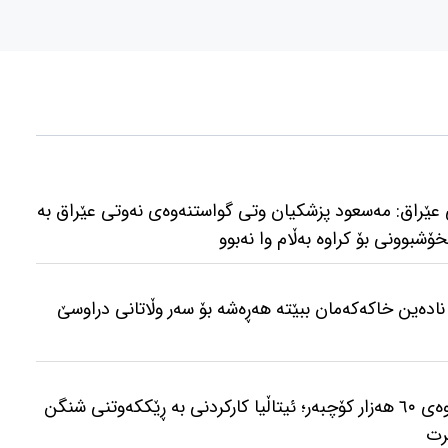
عێراق: مەسعود پزشكیان وتی گواستنەوەی نەوتی عێراق بە
ۆشبوونی بۆ كراوە بەڵام وا نەبوو
نادەین خاکەکەمان ببێتە هەڕەشە بۆ سەر وڵاتانی دراوسێ
کاردانەوەی پەڕینەوەی ٦٠ هەزار کۆچبەر؛ ئیتاڵیا کارکردنی بە ڕێککەوتنی شنگن
رت