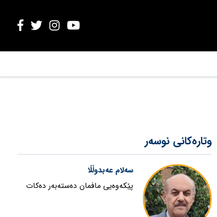
وتارەکانی نوسەر
سەلام عەبدوڵڵا
پێکەوەیی مافمان دەستەبەر دەکات