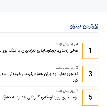
زۆرترین بینراو
4 رۆژ پێش ئێستا
1
عەلی زەیدی: جینۆسایدی ئێزدییان یەکێک بوو لە 
2 رۆژ پێش ئێستا
3
ئەنجوومەنی وەزیران هەژمارکردنی خزمەتی سەرب
کرد
7 رۆژ پێش ئێستا
5
تۆمەتباری ڕووداوەکەی گەڕەکی باداوە لە دهۆک 