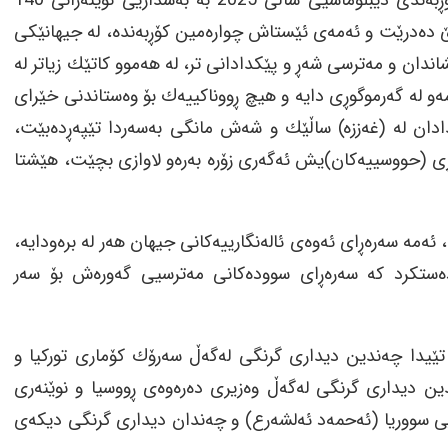
ڕۆژی هه‌ینی 11ی ئه‌پڕیل، له‌ شاری (ئه‌نتالیا) له‌ توركیا، كۆڕبه‌ندی دیبلۆماسیی ساڵی 2025 به‌ به‌شداریی نوێنه‌رانی 140
له‌ ساڵی 2021ـه‌وه‌ له‌ ئه‌نتالیا گرێ ده‌درێت و ئه‌مه‌ی ئێستاش چواره‌مین كۆڕبه‌نده‌، له‌ جیهانێكی
ڵكشاندان و مه‌ترسی شه‌ڕ و پێكدادانی تر، له‌ هه‌موو كاتێك زیاتر له‌
مه‌و له‌ گه‌رموگوڕی دایه‌ و هیچ ڕووناكییه‌ك بۆ وه‌ستاندنی خێرای
كدادان له‌ (غه‌ززه‌) ساڵێك و شه‌ش مانگی به‌سه‌ردا تێپه‌ڕده‌بێت،
 شه‌ڕی (حووسییه‌كان)یش ئه‌گه‌ری زۆره‌ به‌ره‌و لاوازی بچێت، هێشتا
 ئه‌مه‌ سه‌ره‌ڕای ئه‌وه‌ی ئاله‌نگارییه‌كانی جیهان هه‌ر له‌ بره‌ودایه‌،
‌ستكرد كه‌ سه‌ره‌ڕای سووده‌كانی مه‌ترسیی گه‌وره‌ش بۆ سه‌ر
 تێیدا چه‌ندین‌ دیداری گرنگی له‌گه‌ڵ سه‌رۆك كۆماری توركیا و
‌ندین دیداری گرنگی له‌گه‌ڵ وه‌زیری ده‌ره‌وه‌ی ڕووسیا و نوێنه‌ری
ێی سووریا (ئه‌حمه‌د ئه‌لشه‌رع) و چه‌ندان دیداری گرنگی دیكه‌ی