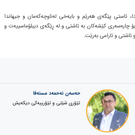
ه‌دا، ئاستی پێگه‌ی هه‌رێم و بایه‌خی له‌ناوچه‌كه‌مان و جیهاندا
‌ بۆ چاره‌سه‌ری كێشه‌كان به‌ ئاشتی و له‌ ڕێگه‌ی دیبلۆماسییه‌ت و
و ئاشتی و ئارامی به‌رێت.
حەسەن ئەحمەد مستەفا
تێۆری شێتی و تێۆرییەکی دیکەیش