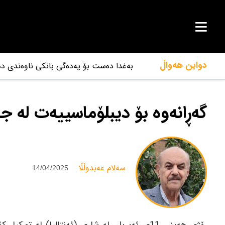
دواین هەواڵ
بەغدا دەست بۆ یەدەگی بانکی ناوەندی دە
گەڕانەوە بۆ دیبلۆماسییەت لە جی
‌سەلام عەبدوڵڵا
14/04/2025