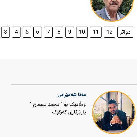
دواتر
12
11
10
9
8
7
6
5
4
3
عەتا شەمێرانی
وەڵامێک بۆ " محمد سمعان "
پارێزگاری کەرکوک