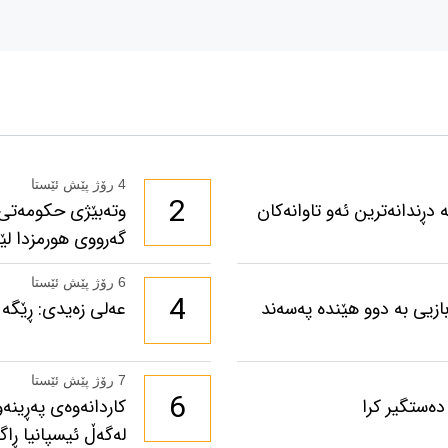
4 رۆژ پێش ئێستا
2
دڕندانەترین ئەو تاوانەکان
وتەبێژی حکومەتی 
گەرووی هورمزدا لێخ
6 رۆژ پێش ئێستا
4
ازیی بە دوو هێندە پەسەند
عەلی زەیدی: ڕێگە 
7 رۆژ پێش ئێستا
6
دەستگیر کرا
لەگەڵ ئیسپانیا ڕاگ