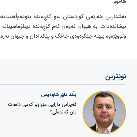
هه‌بوو.
به‌شداریی هه‌رێمی كوردستان له‌و كۆڕبه‌نده‌ نێوده‌وڵه‌تییان
نیشانده‌دات. به‌ هیوای ئه‌وه‌ی ئه‌م كۆڕبه‌نده‌ دیبلۆماسییانه
وتووێژه‌وه‌ ببێته‌ جێگره‌وه‌ی جه‌نگ و پێكدادان و جیهان به‌ره‌
نوێترین
بڵند دلێر شاوەیس
قەیرانی دارایی عێراق، کەمی داهات
یان گەندەڵی؟