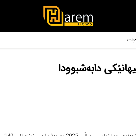
بات
هانێکی دابەشبوودا