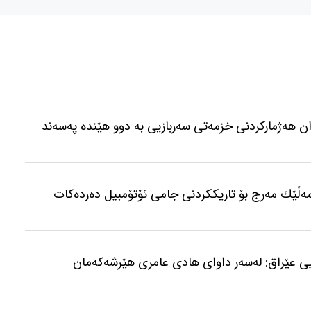
ن هەژمارکردنی خزمەتی سەربازیی بە دوو هێندە پەسەند
مەڵێك مەرج بۆ تاریككردنی جامی ئۆتۆمبیل دەردەكات
ی عێراق: لەسەر داوای هادی عامری هێرشەکەمان