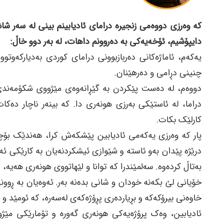
کە وەرزی دووەمی زنجیرە درامای ئادیابینم بینی لە سە
دایپۆشیم، ئۆخەیەکی بە دەروونم داهات، لە بەر دوو خاڵ:
یەکەم، ئاماژەکانی دەربازبوونی درامای کوردی بەدیارکەوتو
چنینی دڕامی و دەرهێنان.
دووەم، لە دەست پێکردن بە گێڕانەوەی مێژووی شکۆمەندی خ
دراما، لە ئاستێکی بەرزی هونەری دا. کە بینەر ناچار دەکا
کارلێک بکات.
پار کە وەرزی یەکەمی ئادیابین پێشکەش کرا، هەندێک بۆچو
درێژە پێدان بەو ئاستە و شێوازی ئیشکردنەیان بە کارێکی ئە
بەتاڵ کردەوە. سەلمێندرا کە توانا و لێهاتووی هونەری هەیە،
خۆیانی لێ بکەنە خودان و شانی بدەنە بەر. ئەوەیان بە ڕوونی
خاوەنی بیرۆکەکە و بڕیاردەری پڕۆژەکەی لەسەرە، کە ئومێد و 
ئادیابین، وەک پڕۆژەیەکی هونەری گەورە و تۆمارێکی مێژوو