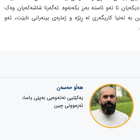
یکەیان تا ئەو ئاستە بەرز بکەنەوە. ئەگەرنا شاشەکەیان وەک
بە تەنیا کاریگەری لە ڕێژە و ژمارەی بینەرانی نابێت، ئەو
هەڵۆ حەسەن
یەکێتیی نەتەوەیی بەپێی یاسا،
ئەزموونی چین