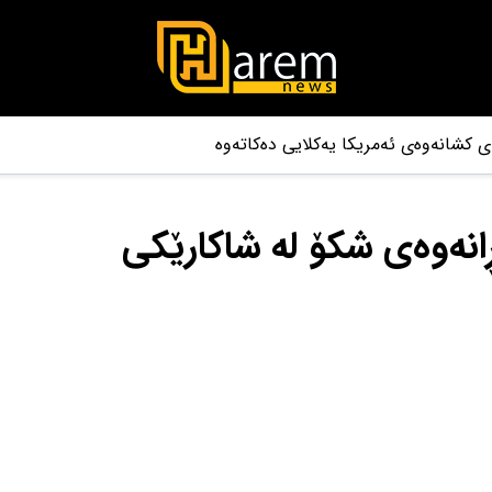
 کشانەوەی ئەمریکا یەکلایی دەکاتەوە
ڕانەوەی شکۆ لە شاکارێکی