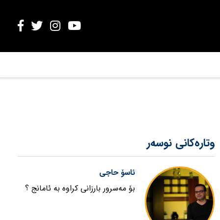
وتارەکانی نوسەر
ئاسۆ حاجی
بۆ مەسرور بارزانی کراوە بە ئامانج ؟