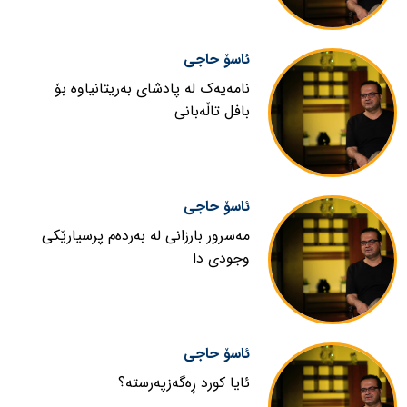
ئاسۆ حاجی
نامەیەک لە پادشای بەریتانیاوە بۆ
بافل تاڵەبانی
ئاسۆ حاجی
مەسرور بارزانی لە بەردەم پرسیارێکی
وجودی دا
ئاسۆ حاجی
ئایا کورد ڕەگەزپەرستە؟