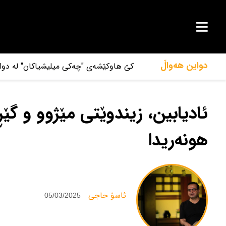
دواین هەواڵ
کێ هاوکێشەی "چەکی میلیشیاکان" لە دوای
ئادیابین، زیندوێتی مێژوو و گێ
هونەریدا
‌ئاسۆ حاجی
05/03/2025