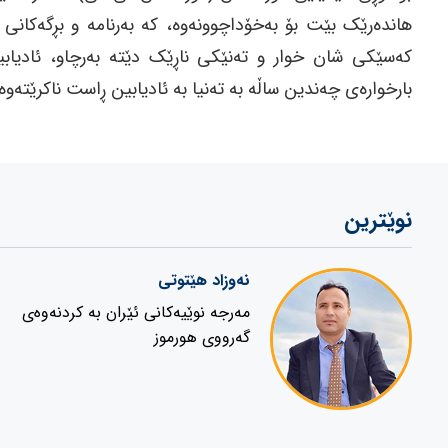
هاندەرێک بێت بۆ بەخۆداچوونەوە، کە بەرنامە و بڕگەکانی د
کەسێکی شان خوار و تەنێکی ناڕێک دێتە بەرچاو، ئادیابین 
بارخوارەی چەندین ساڵە بە تەنیا بە ئادیابین ڕاست ناکرێتەوە.
نوێترین
نەوزاد هێتوتی
مەرجە نوێیەکانی ئێران بە کردنەوەی
گەرووی هورموز