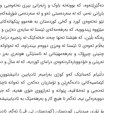
دەگێڕێتەوە، کە بوونەتە باوک و ڕابەرانی بیری نەتەوەیی 
بارزانی نەمر، کە لە سەردەستی ئەو و لە سەردەمی شۆڕشەکەید
نێو نەتەوەی کورد و گەلی کوردستان بە هەموو پێکهاتەکانیە
مێژووە زیندوویە، کە بەرهەمەکەی ئێستا لە سایەی دەژین و 
ڕەنگە بڵێن، کە هێشتا تەنها چەند خەلەکێک لە زنجیرە درام
بەڵام ئەوەی تا ئێستا لە وەرزی دووەم بیندراوە، کە تەواوکە
چنینی چیڕۆک و بەرهەمهێنانی لە ئاستێکی هونەری بەرز بە
نەریتی و خۆدووبارەکردنەوەی درامای کوردیە، کە لە ساڵ و دەی
دڵنیام کەسانێک کەو کوژی بەرامبەر ئادیابین دانیشتوون
کێماسیەکانی دادەگەڕێن و تۆماریان دەکەن. کە ئەوانە ناچ
ئەدەبی و ئەخلاقیە، پێوانە و تەرازووی خۆی هەیە، کە ج
دووبەرەکی نیە، ئەگەر نا هیچ کار و بەرهەمێک بە ئادیابینی
بۆ تۆڕی میدیایی کوردستان (کوردستان تی ڤی) ئەگەر ئاد