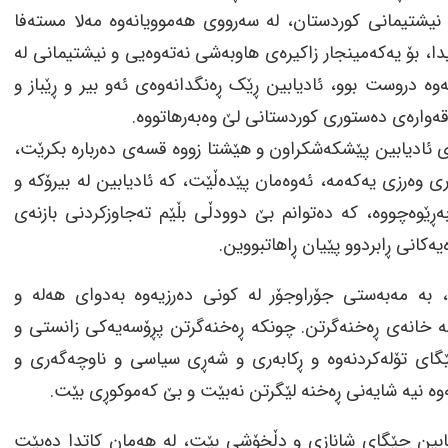
و نیشتیمانی کوردستان، لە سەرووی هەموویانەوە مەلا مستەفا
ا، بۆ یەکەمینجار زاکیرەی هاوبەشی نەتەوەیی و نیشتیمانی لە
وە دروست بوو، ئادیابین ڕێک ڕەنگدانەوەی ئەو بیر و ڕێباز و
قەوارەی دەستوری کوردستانی لێ وەبەرهاتووە.
ای ئادیابین پێشکەشکراون و هێشتا زووە قسەی دەربارە بکرێت،
ری وەرزی یەکەمە، ئەوەمان پێدەڵێت، کە ئادیابین لە بیرۆکە و
ڕێوەچووە، کە دەتوانم بێ دوودڵی بڵێم تەجاوزکردنی بازنەی
ەکانی ڕابردوو پێیان ڕاهاتبووین.
، بە مەبەستی جۆراوجۆر لە کونی دەرزیەوە بەدوای هەلە و
نە خانەی ڕەخنەگرتن. چونکە ڕەخنەگرتن پڕۆسەیەکی زانستی و
ێگای تۆلەکردنەوە و ڕکابەری و شەڕی سیاسی و ناوچەگەری و
شەوە نیە شایەنی ڕەخنە لێگرتن نەبێت و بێ کەموکوڕی بێت.
یابین جێگای شانازی و دڵخۆشی بێت، لە هەمان کاتدا دەبێت