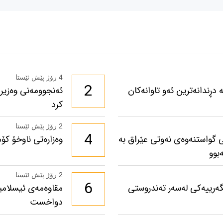
4 رۆژ پێش ئێستا
2
دڕندانەترین ئەو تاوانەکان
ئەنجوومەنی وەزیرا
کرد
2 رۆژ پێش ئێستا
4
 گواستنەوەی نەوتی عێراق بە
وەزارەتی ناوخۆ كۆ
بوو
2 رۆژ پێش ئێستا
6
 چ کاریگەرییەکی لەسەر تەندروستی
مقاوەمەی ئیسلامی
دواخست