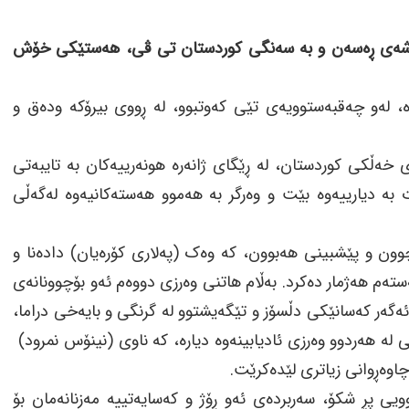
ر شاشەی ڕەسەن و بە سەنگی کوردستان تی ڤی، هەستێکی خۆش
وە، لەو چەقبەستوویەی تێی کەوتبوو، لە ڕووی بیرۆکە ودەق و
ەڵکی کوردستان، لە ڕێگای ژانەرە هونەرییەکان بە تایبەتی
ت بە دیارییەوە بێت و وەرگر بە هەموو هەستەکانیەوە لەگەڵی
ون و پێشبینی هەبوون، کە وەک (پەلاری کۆرەیان) دادەنا و
ستەم هەژمار دەکرد. بەڵام هاتنی وەرزی دووەم ئەو بۆچوونانەی
 ئەگەر کەسانێکی دڵسۆز و تێگەیشتوو لە گرنگی و بایەخی دراما،
 لە هەردوو وەرزی ئادیابینەوە دیارە، کە ناوی (نینۆس نمرود)
چاوەڕوانی زیاتری لێدەکرێت.
یی پڕ شکۆ، سەربردەی ئەو ڕۆژ و کەسایەتییە مەزنانەمان بۆ