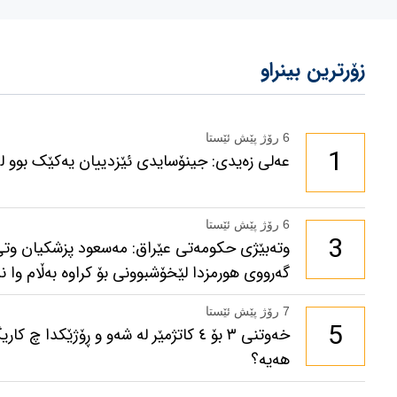
زۆرترین بینراو
6 رۆژ پێش ئێستا
1
عەلی زەیدی: جینۆسایدی ئێزدییان یەکێک بوو لە 
6 رۆژ پێش ئێستا
3
وتەبێژی حکومەتی عێراق: مەسعود پزشكیان وتی
گەرووی هورمزدا لێخۆشبوونی بۆ كراوە بەڵام وا نە
7 رۆژ پێش ئێستا
5
خەوتنی ٣ بۆ ٤ کاتژمێر لە شەو و ڕۆژێکدا
هەیە؟