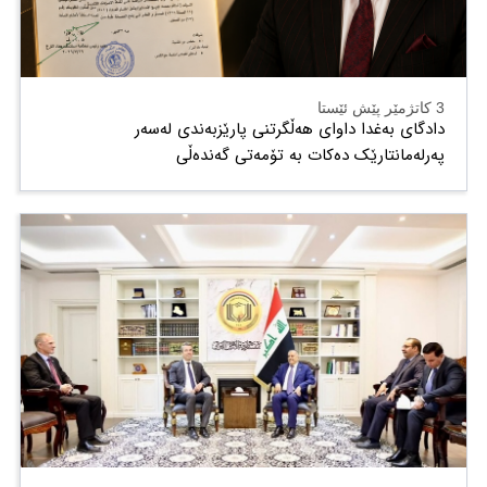
3 کاتژمێر پێش ئێستا
دادگای بەغدا داوای هەڵگرتنی پارێزبەندی لەسەر
پەرلەمانتارێک دەکات بە تۆمەتی گەندەڵی