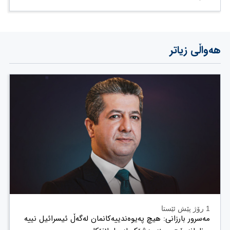
هەواڵی زیاتر
1 رۆژ پێش ئێستا
مەسرور بارزانی: هیچ پەیوەندییەکانمان لەگەڵ ئیسرائیل نییە