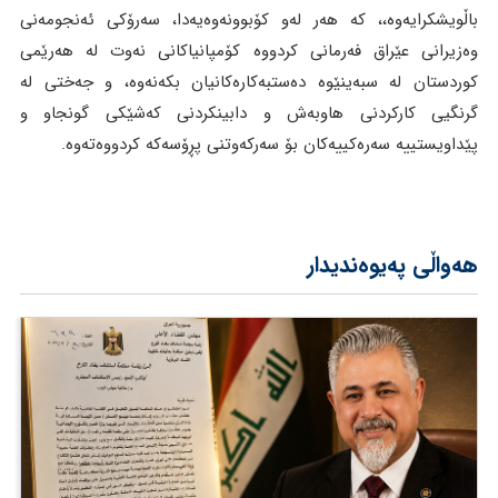
باڵویشکرایەوە،، کە هەر لەو کۆبوونەوەیەدا، سەرۆکی ئەنجومەنی
وەزیرانی عێراق فەرمانی کردووە کۆمپانیاکانی نەوت لە هەرێمی
کوردستان لە سبەینێوە دەستبەکارەکانیان بکەنەوە، و جەختی لە
گرنگیی کارکردنی هاوبەش و دابینکردنی کەشێکی گونجاو و
پێداویستییە سەرەکییەکان بۆ سەرکەوتنی پڕۆسەکە کردووەتەوە.
هەواڵی پەیوەندیدار