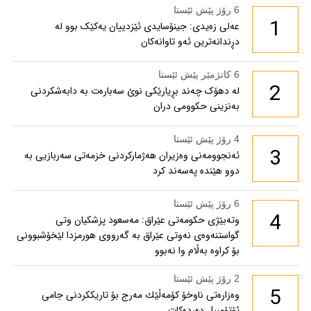
6 رۆژ پێش ئێستا
1
عەلی زەیدی: جینۆسایدی ئێزدییان یەکێک بوو لە
دڕندانەترین ئەو تاوانەکان
6 کاتژمێر پێش ئێستا
2
لە دهۆک چەند بڕیارێکی نوێ سەبارەت بە دابەشکردنی
بەنزینی حکوومی دران
4 رۆژ پێش ئێستا
3
ئەنجوومەنی وەزیران هەژمارکردنی خزمەتی سەربازیی بە
دوو هێندە پەسەند کرد
6 رۆژ پێش ئێستا
4
وتەبێژی حکومەتی عێراق: مەسعود پزشكیان وتی
گواستنەوەی نەوتی عێراق بە گەرووی هورمزدا لێخۆشبوونی
بۆ كراوە بەڵام وا نەبوو
2 رۆژ پێش ئێستا
5
وەزارەتی ناوخۆ كۆمەڵێك مەرج بۆ تاریككردنی جامی
ئۆتۆمبیل دەردەكات