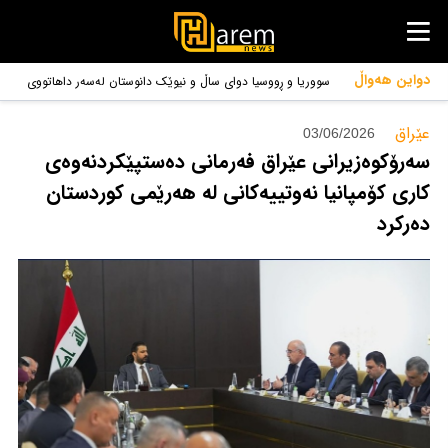
دواین هەواڵ
سووریا و ڕووسیا دوای ساڵ و نیوێک دانوستان لەسەر داهاتووی
بنکە سەربازییەکان گەیشتنە ڕێککەوتن
عێراق‌
03/06/2026
سەرۆکوەزیرانی عێراق فەرمانی دەستپێکردنەوەی
کاری کۆمپانیا نەوتییەکانی لە هەرێمی کوردستان
دەرکرد