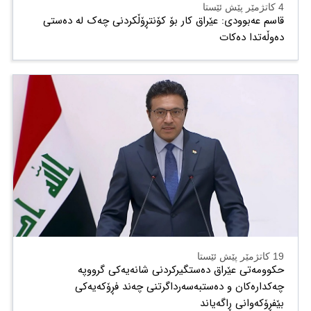
4 کاتژمێر پێش ئێستا
قاسم عەبوودی: عێراق کار بۆ کۆنتڕۆڵکردنی چەک لە دەستی
دەوڵەتدا دەکات
19 کاتژمێر پێش ئێستا
حکوومەتی عێراق دەستگیرکردنی شانەیەکی گرووپە
چەکدارەکان و دەستبەسەرداگرتنی چەند فڕۆکەیەکی
بێفڕۆکەوانی ڕاگەیاند