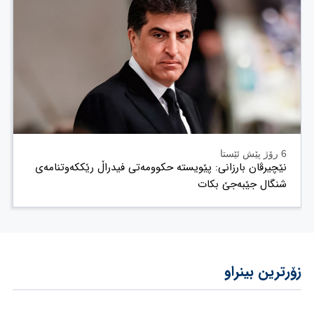
6 رۆژ پێش ئێستا
نێچیرڤان بارزانی: پێویستە حکوومەتی فیدراڵ رێککەوتنامەی
شنگال جێبەجێ بکات
زۆرترین بینراو