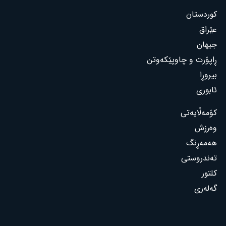
کوردستان
عێراق
جیهان
ڕاپۆرت و چاوپێکەوتن
بیروڕا
ئابوری
کۆمەڵایەتی
وەرزش
هەمەڕنگ
تەندروستی
کلتور
گەلەری