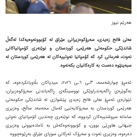
هەرێم نیوز
عەلی فالح زەیدی، سەرۆکوەزیرانی عێراق لە کۆبوونەوەیەکدا لەگەڵ
شاندێکی حکومەتی هەرێمی کوردستان و نوێنەری کۆمپانیاکانی
نەوت، فەرمانی کرد کە کۆمپانیا نەوتییەکان لە هەرێمی کوردستان لە
سبەینێوە دەست بە کارەکانیان بکەنەوە.
ئەمڕۆ چوارشەممە، ٣ـی ٦ـی ٢٠٢٦، میدیاکان بڵاویانکردەوە، کە
بەگوێرەی ڕاگەیەندراوێکی نووسینگەی ڕاگەیاندنی سەرۆکوەزیران،
ئێوارەی ئەمڕۆ عەلی فالح زەیدی پێشوازی لە شاندێکی حکومەتی
هەرێمی کوردستان بە سەرۆکایەتیی کەمال محەمەد ساڵح، وەزیری
سامانە سروشتییەکان کردووە، کە نوێنەری چەندین کۆمپانیای نەوتی
جیهانی هاوڕێی بوون، و کۆبوونەوەکەش بە ئامادەبوونی وەزیری
دەرەوە، وەزیری نەوت و سەرۆک ئەرکانی سوپای عێراق بەڕێوەچووە.