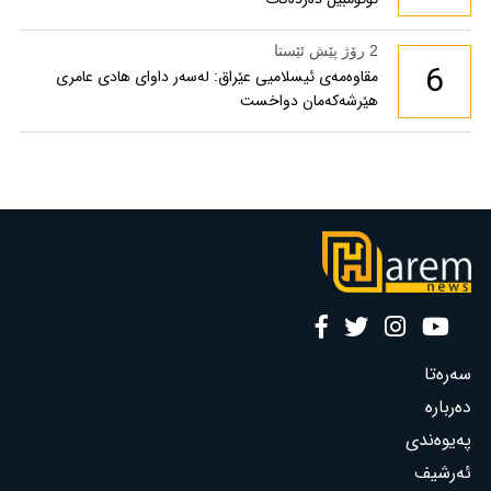
2 رۆژ پێش ئێستا
6
مقاوەمەی ئیسلامیی عێراق: لەسەر داوای هادی عامری
هێرشەکەمان دواخست
سەرەتا
دەربارە
پەیوەندی
ئەرشیف