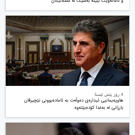
و نامانەوێت ببینە بەشێک لە ململانێکان
4 رۆژ پێش ئێستا
هاوپەیمانیی ئیدارەی دەوڵەت بە ئامادەبوونی نێچیرڤان
بارزانی لە بەغدا کۆدەبێتەوە