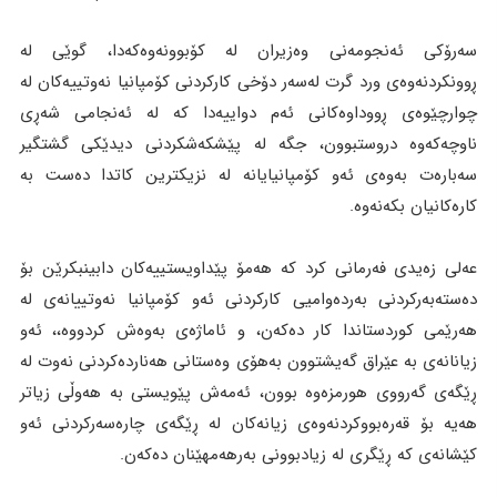
سەرۆکی ئەنجومەنی وەزیران لە کۆبوونەوەکەدا، گوێی لە
ڕوونکردنەوەی ورد گرت لەسەر دۆخی کارکردنی کۆمپانیا نەوتییەکان لە
چوارچێوەی ڕووداوەکانی ئەم دواییەدا کە لە ئەنجامی شەڕی
ناوچەکەوە دروستبوون، جگە لە پێشکەشکردنی دیدێکی گشتگیر
سەبارەت بەوەی ئەو کۆمپانیایانە لە نزیکترین کاتدا دەست بە
کارەکانیان بکەنەوە.
عەلی زەیدی فەرمانی کرد کە هەمۆ پێداویستییەکان دابینبکرێن بۆ
دەستەبەرکردنی بەردەوامیی کارکردنی ئەو کۆمپانیا نەوتییانەی لە
هەرێمی کوردستاندا کار دەکەن، و ئاماژەی بەوەش کردووە،، ئەو
زیانانەی بە عێراق گەیشتوون بەهۆی وەستانی هەناردەکردنی نەوت لە
ڕێگەی گەرووی هورمزەوە بوون، ئەمەش پێویستی بە هەوڵی زیاتر
هەیە بۆ قەرەبووکردنەوەی زیانەکان لە ڕێگەی چارەسەرکردنی ئەو
کێشانەی کە ڕێگری لە زیادبوونی بەرهەمهێنان دەکەن.