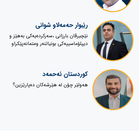
رێبوار حەمەلاو شوانی
نێچیرڤان بارزانى ،سەرکردەیەکى بەهێز و
دیپلۆماسییەکى بونیاتنەر ومتمانەپێکراو
کوردستان ئەحمەد
هەولێر چۆن لە هێرشەکان دەپارێزین؟