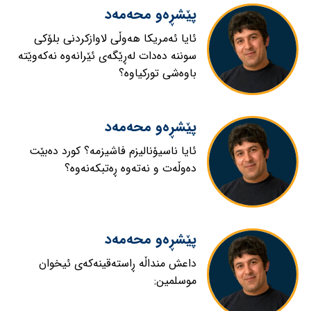
پێشڕەو محەمەد
ئایا ئەمریکا هەوڵی لاوازکردنی بلۆکی
سوننە دەدات لەڕێگەی ئێرانەوە نەکەوێتە
باوەشی تورکیاوە؟
پێشڕەو محەمەد
ئایا ناسیۆنالیزم فاشیزمە؟ کورد دەبێت
دەوڵەت و نەتەوە ڕەتبکەنەوە؟
پێشڕەو محەمەد
داعش منداڵە ڕاستەقینەکەی ئیخوان
موسلمین: