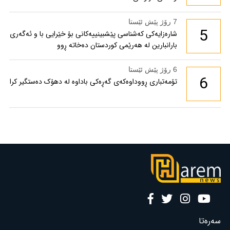
7 رۆژ پێش ئێستا
5
شارەزایەکی کەشناسی پێشبینییەکانی بۆ خێرایی با و ئەگەری
بارانبارین لە هەرێمی کوردستان دەخاتە ڕوو
6 رۆژ پێش ئێستا
6
تۆمەتباری ڕووداوەکەی گەڕەکی باداوە لە دهۆک دەستگیر کرا
سەرەتا