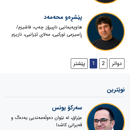
پێشڕەو محەمەد
هاوپەیمانیی ناپیرۆز: چەپ، فاشیزم/
ڕاسیزمی تورکیی، مەلای ئێرانیی، نازیزم
دواتر
2
1
پێشتر
نوێترین
سەركۆ یونس
عێراق، لە نێوان دەوڵەمەندیی یەدەگ و
قەیرانی کاشدا