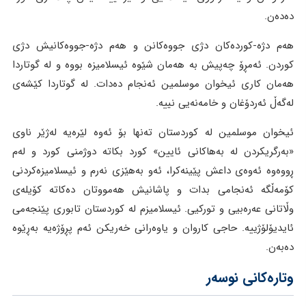
دەدەن.
هەم دژە-کوردەکان دژی جووەکانن و هەم دژە-جووەکانیش دژی
کوردن. ئەمڕۆ چەپیش بە هەمان شێوە ئیسلامیزە بووە و لە گوتاردا
هەمان کاری ئیخوان موسلمین ئەنجام دەدات. لە گوتاردا کێشەی
لەگەڵ ئەردۆغان و خامەنەیی نییە.
ئیخوان موسلمین لە کوردستان تەنها بۆ ئەوە لێرەیە لەژێر ناوی
«بەرگریکردن لە بەهاکانی ئایین» کورد بکاتە دوژمنی کورد و لەم
ڕووەوە ئەوەی داعش پێینەکرا، ئەو بەهێزی نەرم و ئیسلامیزەکردنی
کۆمەڵگە ئەنجامی بدات و پاشانیش هەمووتان دەکاتە کۆیلەی
وڵاتانی عەرەبیی و تورکیی. ئیسلامیزم لە کوردستان تابوری پێنجەمی
ئایدیۆلۆژییە. حاجی کاروان و یاوەرانی خەریکن ئەم پڕۆژەیە بەڕێوە
دەبەن.
وتارەکانی نوسەر