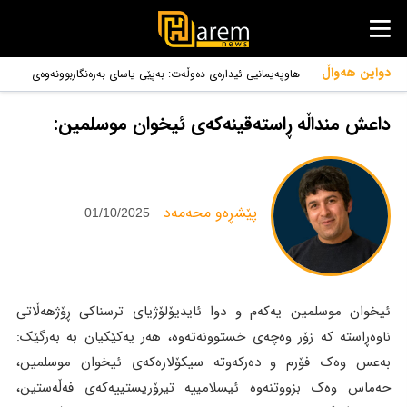
دواین هەواڵ
هاوپەیمانیی ئیدارەی دەوڵەت: بەپێی یاسای بەرەنگاربوونەوەی
تیرۆر ڕووب|
داعش منداڵە ڕاستەقینەکەی ئیخوان موسلمین:
‌پێشڕەو محەمەد
01/10/2025
ئیخوان موسلمین یەکەم و دوا ئایدیۆلۆژیای ترسناکی ڕۆژهەڵاتی
ناوەڕاستە کە زۆر وەچەی خستوونەتەوە، هەر یەکێکیان بە بەرگێک:
بەعس وەک فۆرم و دەرکەوتە سیکۆلارەکەی ئیخوان موسلمین،
حەماس وەک بزووتنەوە ئیسلامییە تیرۆریستییەکەی فەڵەستین،