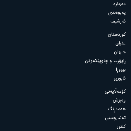
دەربارە
پەیوەندی
ئەرشیف
کوردستان
عێراق
جیهان
ڕاپۆرت و چاوپێکەوتن
بیروڕا
ئابوری
کۆمەڵایەتی
وەرزش
هەمەڕنگ
تەندروستی
کلتور