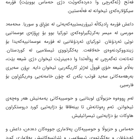
فەتح (ئەگەرچی وا دەردەکەوێت دژی حەماس بووبێت) فۆرمە
سیکۆلارەکەی ئیخوانە لە فەڵەستین.
داعش فۆرمە ڕادیکاڵە تیرۆریستییەکەیەتی لە عێڕاق و سوریا. محەمەد
مورسی لە میسر بەکرێگیراوەکەی تورکیا بوو بۆ پڕۆژەی عوسمانیی
نوێی ئەردۆغان. تورکیای ئەردۆغانیی لە فۆرمە عوسمانییەکەیدا بۆ
زیندووکردنەوەی خەلافەت. یەکگرتووی ئیسلامیی لە کوردستان.
تەنانەت ئەگەرچی لە ڕواڵەتدا وا دەبینرێت ئیخوان دژی شیعە بێت،
بەڵام شیعە خۆی قووڵ لەژێر کاریگەریی ئیخوان دایە. بڕۆن سەیری
بەرهەمەکانی سەید قوتب بکەن کە چۆن خامەنەیی وەریگێڕاون بۆ
فارسیی.
لەم ڕووەوە حزبوڵای لوبنانیی و حوسییەکانی یەمەنیش هەر وەچەی
ئیخوانن. ئەم ڕەوتانەش تا بینەقاقا بۆ دژایەتیی کورد دروستکراون
هاوکات بۆ دژایەتیی ئیسرائیلیش.
حەماس و حزبوڵا و حوسییەکان پەلاماری جووەکان دەدەن، داعش و
ئەردۆغان و یەکگرتووی ئیسلامیی و ئێرانییەکانیش پەلاماری کورد