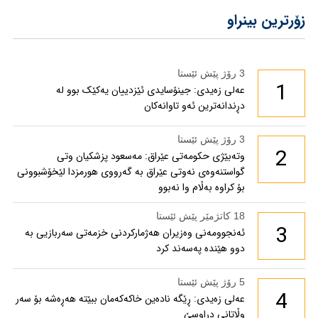
زۆرترین بینراو
3 رۆژ پێش ئێستا
1
عەلی زەیدی: جینۆسایدی ئێزدییان یەکێک بوو لە
دڕندانەترین ئەو تاوانەکان
3 رۆژ پێش ئێستا
2
وتەبێژی حکومەتی عێراق: مەسعود پزشكیان وتی
گواستنەوەی نەوتی عێراق بە گەرووی هورمزدا لێخۆشبوونی
بۆ كراوە بەڵام وا نەبوو
18 کاتژمێر پێش ئێستا
3
ئەنجوومەنی وەزیران هەژمارکردنی خزمەتی سەربازیی بە
دوو هێندە پەسەند کرد
5 رۆژ پێش ئێستا
4
عەلی زەیدی: ڕێگە نادەین خاکەکەمان ببێتە هەڕەشە بۆ سەر
وڵاتانی دراوسێ