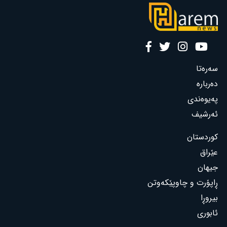
سەرەتا
دەربارە
پەیوەندی
ئەرشیف
کوردستان
عێراق
جیهان
ڕاپۆرت و چاوپێکەوتن
بیروڕا
ئابوری