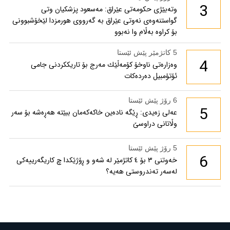
3
وتەبێژی حکومەتی عێراق: مەسعود پزشكیان وتی
گواستنەوەی نەوتی عێراق بە گەرووی هورمزدا لێخۆشبوونی
بۆ كراوە بەڵام وا نەبوو
5 کاتژمێر پێش ئێستا
4
وەزارەتی ناوخۆ كۆمەڵێك مەرج بۆ تاریككردنی جامی
ئۆتۆمبیل دەردەكات
6 رۆژ پێش ئێستا
5
عەلی زەیدی: ڕێگە نادەین خاکەکەمان ببێتە هەڕەشە بۆ سەر
وڵاتانی دراوسێ
5 رۆژ پێش ئێستا
6
خەوتنی ٣ بۆ ٤ کاتژمێر لە شەو و ڕۆژێکدا چ کاریگەرییەکی
لەسەر تەندروستی هەیە؟