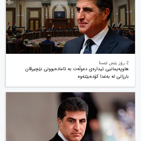
2 رۆژ پێش ئێستا
هاوپەیمانیی ئیدارەی دەوڵەت بە ئامادەبوونی نێچیرڤان
بارزانی لە بەغدا کۆدەبێتەوە