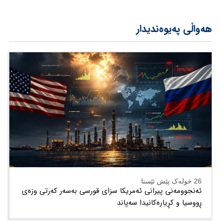
هەواڵی پەیوەندیدار
26 خولەک پێش ئێستا
ئەنجوومەنی پیرانی ئەمریکا سزای قورسی بەسەر کەرتی وزەی
ڕووسیا و کڕیارەکانیدا سەپاند