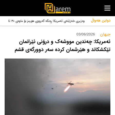
دواین هەواڵ
وەزیری خەزێنەی ئەمریکا: ڕەنگە گەرووی هورمز بۆ ماوەی ٣٠ تا
٦٠ ڕۆژ بکرێتەوە
جیهان‌
03/06/2026
ئەمریکا: چەندین مووشەک و درۆنی ئێرانمان
تێکشکاند و هێرشمان کردە سەر دوورگەی قشم