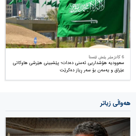
6 کاتژمێر پێش ئێستا
سعوودیە هۆشداریی ئەمنی دەدات؛ پێشبینی هێرشی هاوکاتی
عێراق و یەمەن بۆ سەر ڕیاز دەکرێت
هەواڵی زیاتر