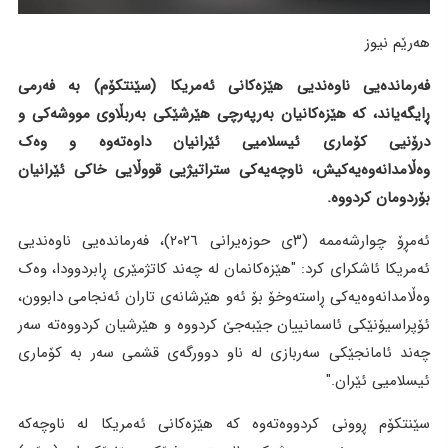
هەرێم نیوز
فەرماندەیی ناوەندیی هێزەکانی ئەمریکا (سێنتکۆم) بە فەرمی
ڕایگەیاند، کە هێزەکانیان بەرپەرچی هێرشێکی بەربڵاوی مووشەکی و
درۆنیی کۆماری ئیسلامیی ئێرانیان داوەتەوە و وەک
وەڵامدانەوەیەکیش، ناوچەیەکی ستراتیژیی قووڵایی خاکی ئێرانیان
بۆردومان کردووە.
ئەمڕۆ چوارشەممە (٣ی حوزەیرانی ٢٠٢٦)، فەرماندەیی ناوەندیی
ئەمریکا ئاشکرای کرد: "هێزەکانمان لە چەند کاتژمێری ڕابردوودا، وەک
وەڵامدانەوەیەکی ڕاستەوخۆ بۆ ئەو هێرشانەی تاران ئەنجامی دابوون،
ئۆپراسیۆنێکی ئاسمانییان جێبەجێ کردووە و هێرشیان کردووەتە سەر
چەند ئامانجێکی سەربازی لە ناو دوورگەی قشمی سەر بە کۆماری
ئیسلامیی ئێران."
سێنتکۆم ڕوونی کردووەتەوە کە هێزەکانی ئەمریکا لە ناوچەکە