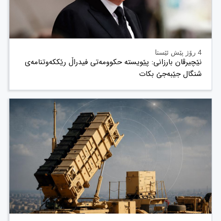
4 رۆژ پێش ئێستا
نێچیرڤان بارزانی: پێویستە حکوومەتی فیدراڵ رێککەوتنامەی
شنگال جێبەجێ بکات