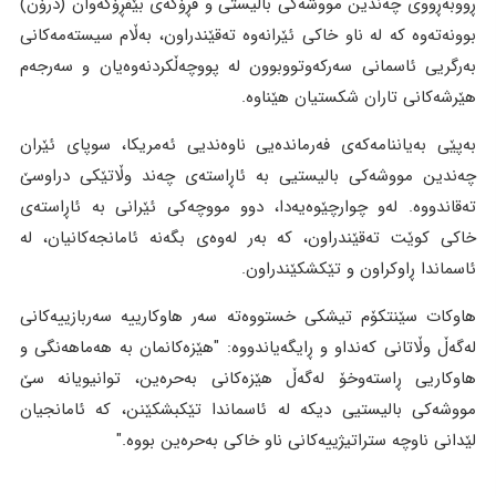
ڕووبەڕووی چەندین مووشەکی بالیستی و فڕۆکەی بێفڕۆکەوان (درۆن)
بوونەتەوە کە لە ناو خاکی ئێرانەوە تەقێندراون، بەڵام سیستەمەکانی
بەرگریی ئاسمانی سەرکەوتووبوون لە پووچەڵکردنەوەیان و سەرجەم
هێرشەکانی تاران شکستیان هێناوە.
بەپێی بەیاننامەکەی فەرماندەیی ناوەندیی ئەمریکا، سوپای ئێران
چەندین مووشەکی بالیستیی بە ئاڕاستەی چەند وڵاتێکی دراوسێ
تەقاندووە. لەو چوارچێوەیەدا، دوو مووچەکی ئێرانی بە ئاڕاستەی
خاکی کوێت تەقێندراون، کە بەر لەوەی بگەنە ئامانجەکانیان، لە
ئاسماندا ڕاوکراون و تێکشکێندراون.
هاوكات سێنتکۆم تیشکی خستووەتە سەر هاوکارییە سەربازییەکانی
لەگەڵ وڵاتانی کەنداو و ڕایگەیاندووە: "هێزەکانمان بە هەماهەنگی و
هاوکاریی ڕاستەوخۆ لەگەڵ هێزەکانی بەحرەین، توانیویانە سێ
مووشەکی بالیستیی دیکە لە ئاسماندا تێکبشکێنن، کە ئامانجیان
لێدانی ناوچە ستراتیژییەکانی ناو خاکی بەحرەین بووە."