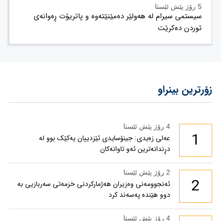
5 رۆژ پێش ئێستا
سیستمی سیرام لە هەولێر دەمێنێتەوە و پاتریۆت ڕەوانەی
ئوردن دەکرێت
زۆرترین بینراو
4 رۆژ پێش ئێستا
1
عەلی زەیدی: جینۆسایدی ئێزدییان یەکێک بوو لە
دڕندانەترین ئەو تاوانەکان
2 رۆژ پێش ئێستا
2
ئەنجوومەنی وەزیران هەژمارکردنی خزمەتی سەربازیی بە
دوو هێندە پەسەند کرد
4 رۆژ پێش ئێستا