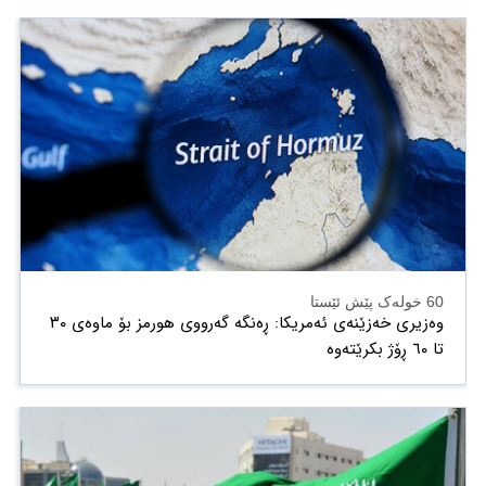
60 خولەک پێش ئێستا
وەزیری خەزێنەی ئەمریکا: ڕەنگە گەرووی هورمز بۆ ماوەی ٣٠
تا ٦٠ ڕۆژ بکرێتەوە