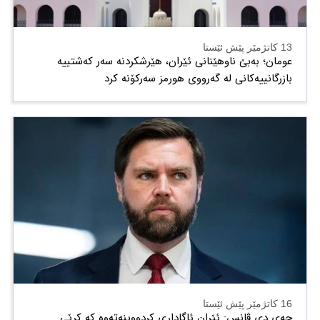
13 کاتژمێر پێش ئێستا
عومان؛ بەبێ ناوهێنانی ئێران، هێرشکردنە سەر کەشتییە
بازرگانییەکانی لە گەرووی هورمز سەرکۆنە کرد
16 کاتژمێر پێش ئێستا
جەی دی ڤانس: ئێران ئاگاداری کردووینەتەوە کە کرێی