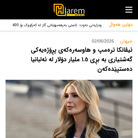
دواین هەواڵ
وەزارەتی نەوت: ئاستی بەرهەمهێنانی گاز لە کەرکووک بۆ 400
ملیۆن پێ سێجا بەرز دەکرێتەوە
جیهان‌
02/06/2026
ئیڤانکا ترەمپ و هاوسەرەکەی پڕۆژەیەکی
گەشتیاری بە بڕی ١.٥ ملیار دۆلار لە ئەلبانیا
دەستپێدەکەن