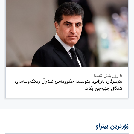
6 رۆژ پێش ئێستا
نێچیرڤان بارزانی: پێویستە حکوومەتی فیدراڵ رێککەوتنامەی
شنگال جێبەجێ بکات
زۆرترین بینراو