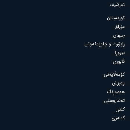
ئەرشیف
کوردستان
عێراق
جیهان
ڕاپۆرت و چاوپێکەوتن
بیروڕا
ئابوری
کۆمەڵایەتی
وەرزش
هەمەڕنگ
تەندروستی
کلتور
گەلەری