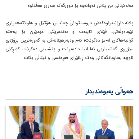
مەلەکردنی بێ پلانی ئەوانەوە بۆ دوورگەکە سەری هەڵداوە.
پلانە داڕژێندراوەکەش دروستکردنی چەندین هۆتێل و هاوڵاتەهەواری
نێودەوڵەتی، ڤێلای تایبەت و بەندەرێکی مۆدێرن بۆ یەختە
گرانبەهاکان لەخۆ دەگرێت؛ ئەم وەبەرهێنانەش بە گەورەترین پڕۆژەی
مێژووی گەشتیاریی ئەلبانیا دادەنرێت و پێشبینی دەکرێت کێبڕکێی
ناوچە بەناوبانگەکانی وەک ڕیڤێرای فەڕەنسی و ئیتاڵی بکات.
هەواڵی پەیوەندیدار