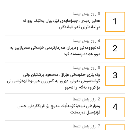
6 رۆژ پێش ئێستا
1
عەلی زەیدی: جینۆسایدی ئێزدییان یەکێک بوو لە
دڕندانەترین ئەو تاوانەکان
4 رۆژ پێش ئێستا
2
ئەنجوومەنی وەزیران هەژمارکردنی خزمەتی سەربازیی بە
دوو هێندە پەسەند کرد
6 رۆژ پێش ئێستا
3
وتەبێژی حکومەتی عێراق: مەسعود پزشكیان وتی
گواستنەوەی نەوتی عێراق بە گەرووی هورمزدا لێخۆشبوونی
بۆ كراوە بەڵام وا نەبوو
2 رۆژ پێش ئێستا
4
وەزارەتی ناوخۆ كۆمەڵێك مەرج بۆ تاریككردنی جامی
ئۆتۆمبیل دەردەكات
7 رۆژ پێش ئێستا