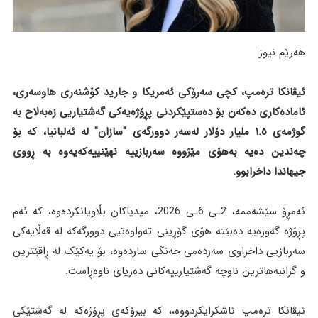
هەرێم نیوز
ئیڤانکا ترەمپ، کچی سەرۆکی ئەمریکا و جارید کۆشنەری هاوسەری،
ئامادەکاری دەکەن بۆ دەستپێکردنی پڕۆژەیەکی گەشتیاریی زەبەلاح بە
گوژمەی ١.٥ ملیار دۆلار لەسەر دوورگەی "سازان" لە ئەلبانیا، کە بۆ
چەندین دەیە بەهۆی مێژووە سەربازییە نهێنییەکەیەوە بە ڕووی
جیهاندا داخرابوو.
ئەمڕۆ سێشەممە، 2ـی 6ـی 2026، میدیاکان بڵاویانکردەوە، کە ئەم
پڕۆژە گەورەیە دەبێتە هۆی گۆڕینی تەواوەتیی دوورگەکە لە قەڵایەکی
سەربازیی داخراوی سەردەمی جەنگی ساردەوە، بۆ یەکێک لە ڕاقێترین
و گرانبەهاترین ناوچە گەشتیارییەکانی دەریای ناوەڕاست.
ئیڤانکا ترەمپ ئاشکرایکردووە،، کە بیرۆکەی پڕۆژەکە لە گەشتێکی