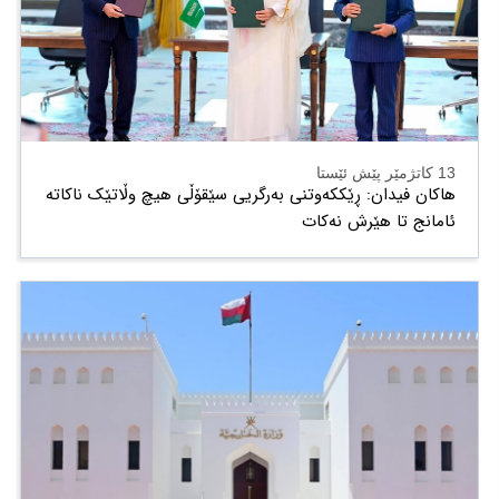
13 کاتژمێر پێش ئێستا
هاکان فیدان: ڕێککەوتنی بەرگریی سێقۆڵی هیچ وڵاتێک ناکاتە
ئامانج تا هێرش نەکات