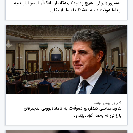
مەسرور بارزانی: هیچ پەیوەندییەکانمان لەگەڵ ئیسرائیل نییە
و نامانەوێت ببینە بەشێک لە ململانێکان
4 رۆژ پێش ئێستا
هاوپەیمانیی ئیدارەی دەوڵەت بە ئامادەبوونی نێچیرڤان
بارزانی لە بەغدا کۆدەبێتەوە