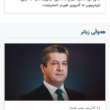
تێپەڕبوون لە گەرووی هورمز ناسەپێنێت
هەواڵی زیاتر
21 کاتژمێر پێش ئێستا