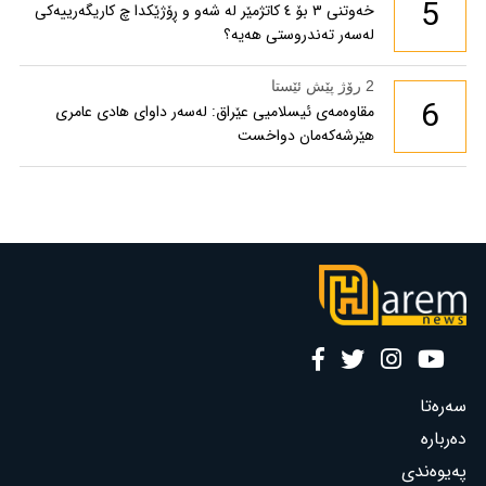
5
خەوتنی ٣ بۆ ٤ کاتژمێر لە شەو و ڕۆژێکدا چ کاریگەرییەکی
لەسەر تەندروستی هەیە؟
2 رۆژ پێش ئێستا
6
مقاوەمەی ئیسلامیی عێراق: لەسەر داوای هادی عامری
هێرشەکەمان دواخست
سەرەتا
دەربارە
پەیوەندی