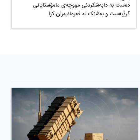
دەست بە دابەشکردنی مووچەی مامۆستایانی
گرێبەست و بەشێک لە فەرمانبەران کرا