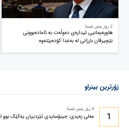
2 رۆژ پێش ئێستا
هاوپەیمانیی ئیدارەی دەوڵەت بە ئامادەبوونی
نێچیرڤان بارزانی لە بەغدا کۆدەبێتەوە
زۆرترین بینراو
4 رۆژ پێش ئێستا
1
عەلی زەیدی: جینۆسایدی ئێزدییان یەکێک بوو لە 