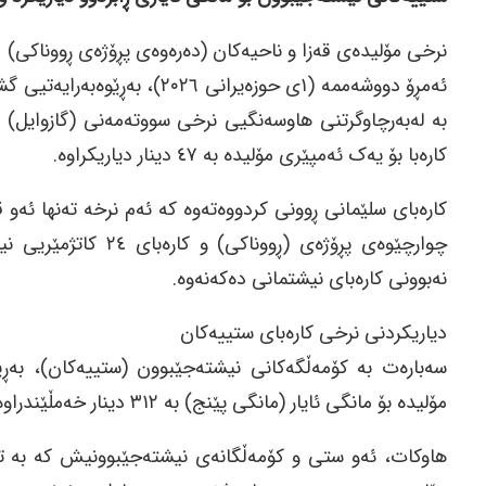
نرخی مۆلیدەی قەزا و ناحیەکان (دەرەوەی پڕۆژەی ڕووناکی)
ئەمڕۆ دووشەممە (١ی حوزەیرانی 
بە لەبەرچاوگرتنی هاوسەنگیی نرخی سووتەمەنی (گازوایل) لە ب
کارەبا بۆ یەک ئەمپێری مۆلیدە بە ٤٧ دینار دیاریکراوە.
کارەبای سلێمانی ڕوونی کردووەتەوە کە ئەم نرخە تەنها ئەو قە
چوارچێوەی پڕۆژەی (ڕو
نەبوونی کارەبای نیشتمانی دەکەنەوە.
دیاریکردنی نرخی کارەبای ستییەکان
سەبارەت بە کۆمەڵگەکانی نیشتەجێبوون (ستییەکان)، بەڕێو
مۆلیدە بۆ مانگی ئایار (مانگی پێنج) بە ٣١٢ دینار خەمڵێندراوە و جێگیر کراوە.
هاوكات، ئەو ستی و کۆمەڵگانەی نیشتەجێبوونیش کە بە تەو