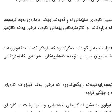
٢٠٢٦)، بەڕێوەبەرایەتیی گشتیی کارەبای سلێمانی لە ڕاگەیەندراوێکدا ئاماژەی بەوە کردووە،
ازاڕەکاندا و کاتژمێرەکانی پێدانی کارەبا، نرخی یەک کاتژمێر
زا، ناحیە و گوندانە دەگرێتەوە کە تاوەکو ئێستا نەکەوتوونەتە
وناکی) و کارەبای ٢٤ کاتژمێریی نیشتمانییان نییە و مۆلیدە ئەهلییەکان غەرامەی کاتژمێرەکانی
ەبەرایەتییەکە ڕایگەیاندووە کە نرخی یەک کیلۆوات کارەبای
اوی بێبەشن لە کارەبای نیشتمانی و تەنها پشت بە کارەبای