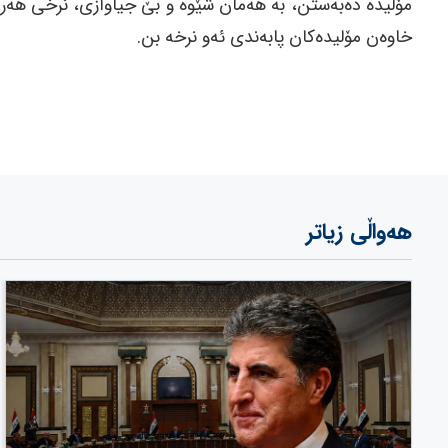
خاوەن مۆلیدەکان پابەندی ئەو نرخە بن.
هەواڵی زیاتر