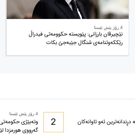
4 رۆژ پێش ئێستا
نێچیرڤان بارزانی: پێویستە حکوومەتی فیدراڵ
رێککەوتنامەی شنگال جێبەجێ بکات
4 رۆژ پێش ئێستا
2
دڕندانەترین ئەو تاوانەکان
وتەبێژی حکومەتی 
گەرووی هورمزدا لێخ