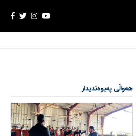
هەواڵی پەیوەندیدار