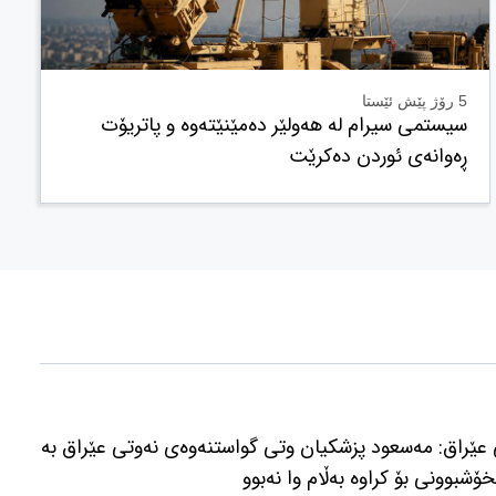
5 رۆژ پێش ئێستا
سیستمی سیرام لە هەولێر دەمێنێتەوە و پاتریۆت
ڕەوانەی ئوردن دەکرێت
عێراق: مەسعود پزشكیان وتی گواستنەوەی نەوتی عێراق بە
ۆشبوونی بۆ كراوە بەڵام وا نەبوو