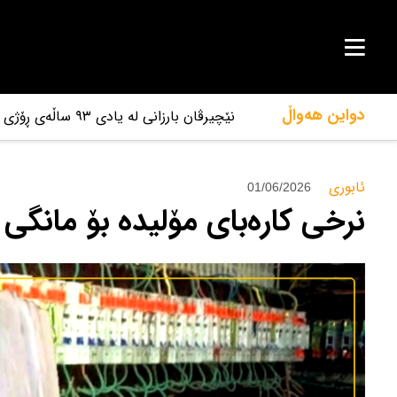
دواین هەواڵ
نێچیرڤان بارزانی لە یادی ٩٣ ساڵەی ڕۆژی شەهیدی ئاشووریدا پەیامێکی بڵاوکردەوە
ئابوری‌
01/06/2026
نرخی کارەبای مۆلیدە بۆ مانگی پ