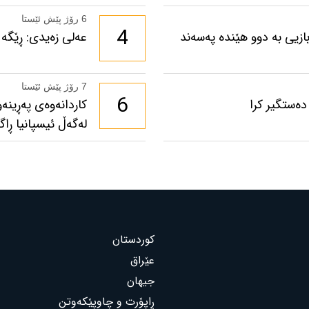
6 رۆژ پێش ئێستا
4
ازیی بە دوو هێندە پەسەند
عەلی زەیدی: ڕێگە 
7 رۆژ پێش ئێستا
6
دەستگیر کرا
لەگەڵ ئیسپانیا ڕاگ
کوردستان
عێراق
جیهان
ڕاپۆرت و چاوپێکەوتن