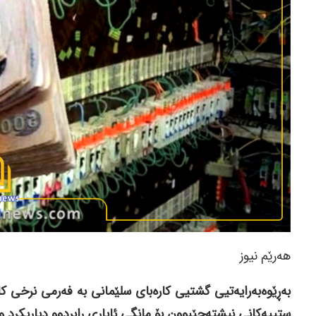
هەرێم نیوز
بەڕێوەبەرایەتیی گشتیی کارەبای سلێمانی بە فەرمی نرخی کار
ستییەکانی نیشتەجێبوون بۆ مانگی ئایاری ڕابردوو دیاریکرد و