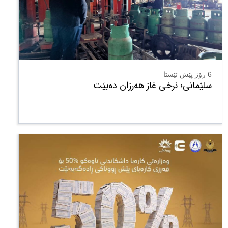
6 رۆژ پێش ئێستا
سلێمانی؛ نرخی غاز هەرزان دەبێت