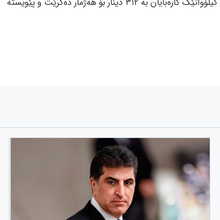
مۆلیدە دەبەستن، بە هەمان شێوە و بێ جیاوازی، نرخی هەر کیلۆواتێک کارەبایان بە ٣١٢ دینار بۆ هەژمار دەکرێت و پێویستە