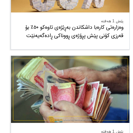
پێش 1 هەفتە
وەزارەتی کارەبا داشکاندن بەڕێژەی تاوەکو ٥٠٪ بۆ
قەرزی کۆنی پێش پڕۆژەی ڕووناکی ڕادەگەیەنێت
پێش 1 هەفتە