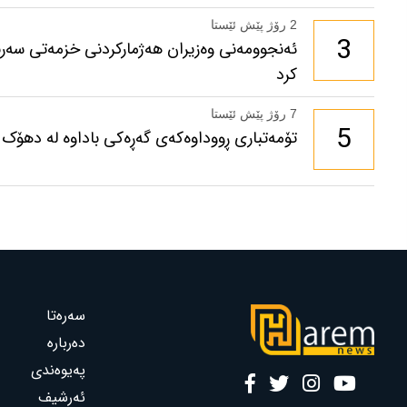
2 رۆژ پێش ئێستا
3
ئەنجوومەنی وەزیران هەژمارکردنی خزمەتی سەرب
کرد
7 رۆژ پێش ئێستا
5
تۆمەتباری ڕووداوەکەی گەڕەکی باداوە لە دهۆک 
سەرەتا
دەربارە
پەیوەندی
ئەرشیف