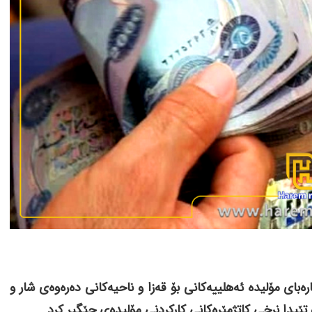
ەبای مۆلیدە ئەهلییەکانی بۆ قەزا و ناحیەکانی دەرەوەی شار و
 تێیدا نرخی کاتژمێرەکانی کارکردنی مۆلیدەی جێگیر کرد.