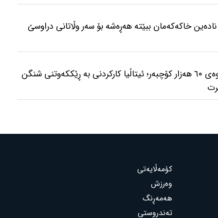
نادەین خاکەکەمان ببێتە هەڕەشە بۆ سەر وڵاتانی دراوسێ
کاردانەوەی پەڕینەوەی ٦٠ هەزار کۆچبەر؛ ئیتاڵیا کارکردنی بە ڕێککەوتنی شنگن
رت
کۆمەڵایەتی
وەرزش
هەمەڕنگ
تەندروستی