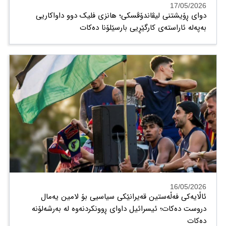
17/05/2026
دوای ڕۆیشتنی لیڤاندۆڤسکی؛ هانزی فلیک دوو داواکاریی
بەپەلە ئاراستەی کارگێڕیی بارسێلۆنا دەکات
16/05/2026
ئاڵایەکی فەڵەستین قەیرانێکی سیاسیی بۆ لامین یەمال
دروست دەکات؛ ئیسرائیل داوای ڕوونکردنەوە لە بەرشەلۆنە
دەکات