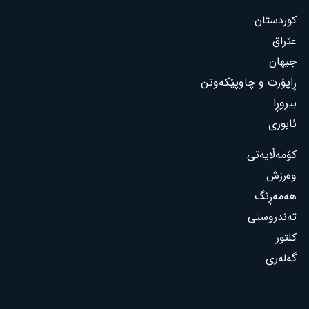
کوردستان
عێراق
جیهان
ڕاپۆرت و چاوپێکەوتن
بیروڕا
ئابوری
کۆمەڵایەتی
وەرزش
هەمەڕنگ
تەندروستی
کلتور
گەلەری