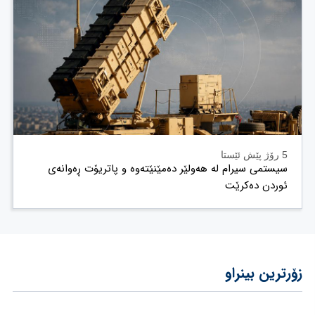
5 رۆژ پێش ئێستا
سیستمی سیرام لە هەولێر دەمێنێتەوە و پاتریۆت ڕەوانەی
ئوردن دەکرێت
زۆرترین بینراو