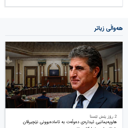
هەواڵی زیاتر
2 رۆژ پێش ئێستا
هاوپەیمانیی ئیدارەی دەوڵەت بە ئامادەبوونی نێچیرڤان