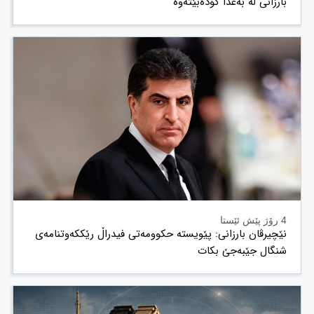
بارزانی لە بەغدا کۆدەبێتەوە
4 رۆژ پێش ئێستا
نێچیرڤان بارزانی: پێویستە حکوومەتی فیدراڵ رێککەوتنامەی
شنگال جێبەجێ بکات