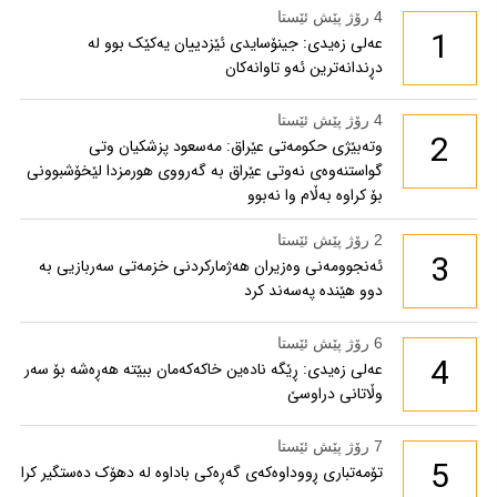
4 رۆژ پێش ئێستا
1
عەلی زەیدی: جینۆسایدی ئێزدییان یەکێک بوو لە
دڕندانەترین ئەو تاوانەکان
4 رۆژ پێش ئێستا
2
وتەبێژی حکومەتی عێراق: مەسعود پزشكیان وتی
گواستنەوەی نەوتی عێراق بە گەرووی هورمزدا لێخۆشبوونی
بۆ كراوە بەڵام وا نەبوو
2 رۆژ پێش ئێستا
3
ئەنجوومەنی وەزیران هەژمارکردنی خزمەتی سەربازیی بە
دوو هێندە پەسەند کرد
6 رۆژ پێش ئێستا
4
عەلی زەیدی: ڕێگە نادەین خاکەکەمان ببێتە هەڕەشە بۆ سەر
وڵاتانی دراوسێ
7 رۆژ پێش ئێستا
5
تۆمەتباری ڕووداوەکەی گەڕەکی باداوە لە دهۆک دەستگیر کرا