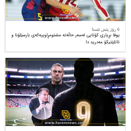
6 رۆژ پێش ئێستا
یوفا بڕیاری کۆتایی لەسەر حاڵەتە مشتومڕاوییەکەی بارسێلۆنا و
ئاتلێتیکۆ مەدرید دا