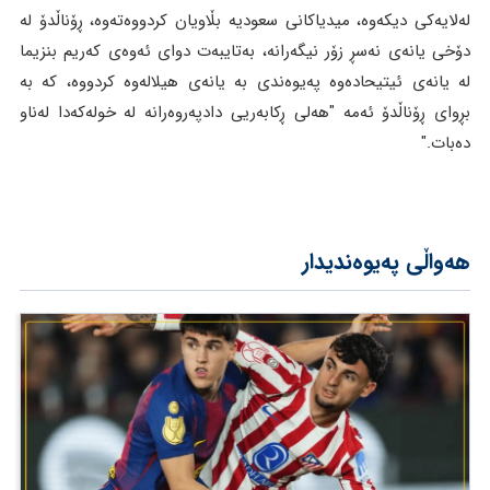
لەلایەکی دیکەوە، میدیاکانی سعودیە بڵاویان کردووەتەوە، ڕۆناڵدۆ لە
دۆخی یانەی نەسڕ زۆر نیگەرانە، بەتایبەت دوای ئەوەی کەریم بنزیما
لە یانەی ئیتیحادەوە پەیوەندی بە یانەی هیلالەوە کردووە، کە بە
بڕوای ڕۆناڵدۆ ئەمە "هەلی ڕکابەریی دادپەروەرانە لە خولەکەدا لەناو
دەبات."
هەواڵی پەیوەندیدار