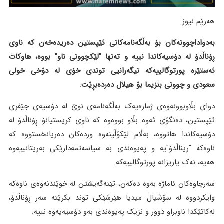
هەرێم نیوز
بەدواداچوونەکان بۆ بەڵگەنامەکانی ئێپستین دەریدەخەن کە ناوی
ڕۆناڵدۆ لە دۆسیەکاندا نییە و تەنها "لێکچوونی ناو" بووە، هاوکات
ئەستێرە پورتوگالییەکە نیگەرانیی توندی خۆی لە دۆخی خولی
سعودی و چوونی بنزیما بۆ هیلال دەردەبڕێت
.
دوای بڵاوبوونەوەی ژمارەیەک بەڵگەنامەی نوێ لە دۆسیەی جێفری
ئێپستین، دەنگۆی ئەوە بڵاو بووەوە کە ناوی کریستیانۆ ڕۆناڵدۆ لە
دۆسیەکاندا هاتووە، بەڵام لێکۆڵینەوە وردەکان دەریانخستووە کە
ناوەکە "ریناڵدۆ"یە و پەیوەندی بە سیاسەتمەدارێکی بەریتانییەوە
هەیە، نەک یاریزانە پورتوگالییەکە.
سەرچاوەکان ئاماژە بەوە دەکەن، تێنەگەیشتن لە خوێندنەوەی ناوەکە
وایکردووە لە سۆشیال میدیا هێرشێکی توند بکرێتە سەر ڕۆناڵدۆ،
لەکاتێکدا ناوبراو دوور و نزیک پەیوەندی بەو دۆسیەیەوە نییە.