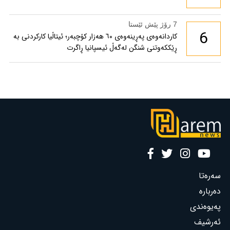
7 رۆژ پێش ئێستا
6
کاردانەوەی پەڕینەوەی ٦٠ هەزار کۆچبەر؛ ئیتاڵیا کارکردنی بە
ڕێککەوتنی شنگن لەگەڵ ئیسپانیا ڕاگرت
سەرەتا
دەربارە
پەیوەندی
ئەرشیف