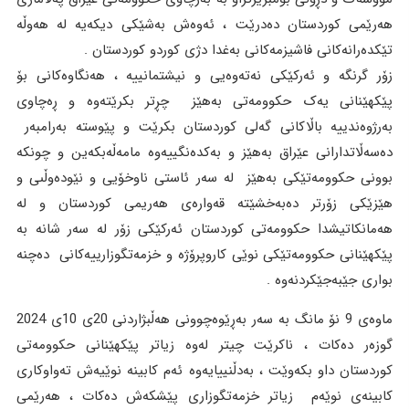
هەرێمى کوردستان دەدرێت ، ئەوەش بەشێکى دیکەیە لە هەوڵە
تێکدەرانەکانى فاشیزمەکانى بەغدا دژى کوردو کوردستان .
زۆر گرنگە و ئەرکێکى نەتەوەیی و نیشتمانییە ، هەنگاوەکانى بۆ
پێکهێنانى یەک حکوومەتى بەهێز چڕتر بکرێتەوە و ڕەچاوى
بەرژوەندییە باڵاکانى گەلى کوردستان بکرێت و پێوستە بەرامبەر
دەسەڵاتدارانى عێراق بەهێز و بەکدەنگییەوە مامەڵەبکەین و چونکە
بوونى حکوومەتێکى بەهێز لە سەر ئاستى ناوخۆیی و نێودەوڵىى و
هێزێکى زۆرتر دەبەخشێتە قەوارەى هەریمى کوردستان و لە
هەمانکاتیشدا حکوومەتى کوردستان ئەرکێکى زۆر لە سەر شانە بە
پێکهێنانى حکوومەتێکى نوێى کاروپرۆژە و خزمەتگوزارییەکانى دەچنە
بوارى جێبەجێکردنەوە .
ماوەى 9 نۆ مانگ بە سەر بەڕێوەچوونى هەڵبژاردنى 20ى 10ى 2024
گوزەر دەکات ، ناکرێت چیتر لەوە زیاتر پێکهێنانى حکوومەتى
کوردستان داو بکەوێت ، بەدڵنییایەوە ئەم کابینە نوێیەش تەواوکارى
کابینەى نوێەم زیاتر خزمەتگوزارى پێشکەش دەکات ، هەرێمى