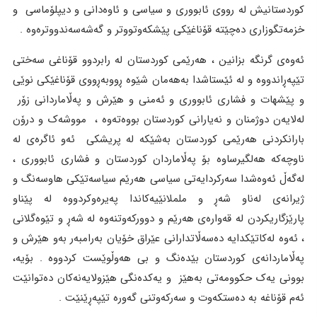
کوردستانیش لە رووى ئابوورى و سیاسى و ئاوەدانى و دیپلۆماسى و
خزمەتگوزارى دەچێتە قۆناغێکى پێشکەوتووتر و گەشەسەندووترەوە .
ئەوەى گرنگە بزانین ، هەرێمى کوردستان لە رابردوو قۆناغى سەختى
تێپەڕاندووە و لە ئێستاشدا بەهەمان شێوە ڕووبەڕووى قۆناغێکى نوێى
و پێشهات و فشارى ئابوورى و ئەمنى و هێرش و پەڵاماردانى زۆر
لەلایەن دوژمنان و نەیارانى کوردستان بووەتەوە ، مووشەک و درۆن
بارانکردنى هەرێمى کوردستان بەشێکە لە پریشکى ئەو ئاگرەى لە
ناوچەکە هەلگیرساوە بۆ پەڵاماردان کوردستان و فشارى ئابوورى ،
لەگەڵ ئەوەشدا سەرکردایەتى سیاسى هەرێم سیاسەتێکى هاوسەنگ و
ژیرانەى لەناو شەڕ و ململانێیەکاندا پەیرەوکردووە لە پێناو
پارێزگاریکردن لە قەوارەى هەرێم و دوورکەوتنەوە لە شەڕ و تێوەگلانى
، ئەوە لەکاتێکدایە دەسەڵاتدارانى عێراق خۆیان بەرامبەر بەو هێرش و
پەڵاماردانەى کوردستان بێدەنگ و بی هەوڵوێست کردووە . بۆیە،
بوونى یەک حکوومەتى بەهێز و یەکدەنگى هێزولایەنەکان دەتوانێت
ئەم قۆناغە بە دەستکەوت و سەرکەوتنى گەورە تێپەڕێنێت .