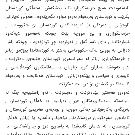
نایەتەونێت هیچ خزمەتگوزارییەک پێشکەش بەخەڵکى کوردستان
بکرێت و کوردستان بەردەوام بەرەو دواوە بگەڕێتەوە ، هەوڵى نەیارانى
ناوخۆیی و دەرەکى بۆ ئەوەیە گەلى کوردستان بێ حکوومەت و
خزمەتگوزارى و بێ مووچە بێت چونکە لەهەموو لایەکەوە
فشارەکانیان دژى ئەم گەل و قەوارەیە چڕ کردۆتەوە ، چونکە باش
دەزانن بە بوونى یەک حکوومەتى بەهێز لە کوردستاندا پرۆژەى زیاتر
و خزمەتگوزارى زیاتر لە سەرانسەرى کوردستان جێبەجێ دەکرێت ،
هەر ئەوەشە نەیاران کورد چاویان بە سەقامگیرى کۆمەڵایەتى و
ئابوورى و سیاسى و پێکەوەژیانى کوردستان هەڵنایەت و بەردەوام
ئاستەنگ و کێشەى بۆ دروست دەکرێت .
ئەوەى هەستى پێدەکرێت و دەبینرێت ، ئەو راستییەیە جگە لە
سیاسەتە ستەمکارییەکانى عێراق بەرامبەر بە خەڵکى کوردستان ,
بەڕێگەى بەکارهێنانى چەکى مووچە و بودجەى هەرێمى کوردستان و
ئامانجى سەڕەکییان دروستکردنى دۆخێکى ناڵەبارە بۆ ژیانى خەڵکى
کوردستان ، لە هەمان کاتیشدا بە پاساوى درۆ و چەواشەکانى بە
مووشەک و دڕۆنى بۆمبرێژکراو بە بەرچاوى حکوومەتى عێراق پەڵامارى