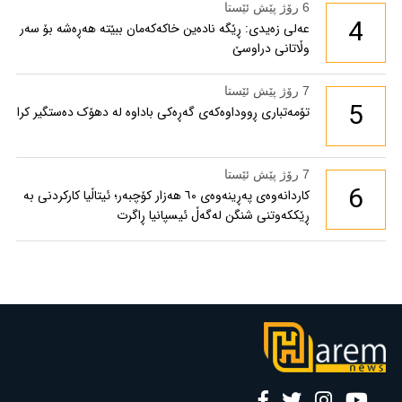
6 رۆژ پێش ئێستا
4
عەلی زەیدی: ڕێگە نادەین خاکەکەمان ببێتە هەڕەشە بۆ سەر
وڵاتانی دراوسێ
7 رۆژ پێش ئێستا
5
تۆمەتباری ڕووداوەکەی گەڕەکی باداوە لە دهۆک دەستگیر کرا
7 رۆژ پێش ئێستا
6
کاردانەوەی پەڕینەوەی ٦٠ هەزار کۆچبەر؛ ئیتاڵیا کارکردنی بە
ڕێککەوتنی شنگن لەگەڵ ئیسپانیا ڕاگرت