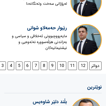
لەرۆژانى سەخت وتەنگانەدا
رێبوار حەمەلاو شوانی
مایه‌پووچبوونی ئه‌خلاقی و سیاسی و
به‌زاندنی هێڵه‌سووره‌ نه‌ته‌وه‌یی و
نیشتیمانیه‌كان
دواتر
12
11
10
9
8
7
6
5
4
3
نوێترین
بڵند دلێر شاوەیس