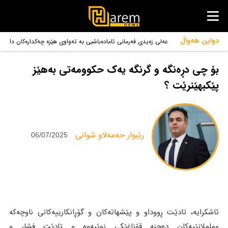
دواین هەواڵ
عەلی زەیدی فەرمانی ئامادەباشیی بە تەواوی هێزە چەکدارەکان دا
بۆ سەندنەوەی چەک لە گرووپەکان
بۆ چى دڕەنگە و گرنگە یەک حکوومەتى بەهێز
پێکبهێنرێت ؟
‌رێبوار حەمەلاو شوانی
06/07/2025
ئاشکرایە، تادێت ڕووداو و پێشهاتەکان و گۆڕانکارییەکانى ناوچەکە
وململانێیەکان دەچنە قۆناغێکى نوێیەوە و تادێت فشار و