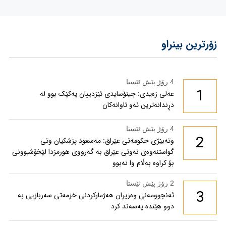
زۆرترین بینراو
4 رۆژ پێش ئێستا
1
عەلی زەیدی: جینۆسایدی ئێزدییان یەکێک بوو لە
دڕندانەترین ئەو تاوانەکان
4 رۆژ پێش ئێستا
2
وتەبێژی حکومەتی عێراق: مەسعود پزشكیان وتی
گواستنەوەی نەوتی عێراق بە گەرووی هورمزدا لێخۆشبوونی
بۆ كراوە بەڵام وا نەبوو
2 رۆژ پێش ئێستا
3
ئەنجوومەنی وەزیران هەژمارکردنی خزمەتی سەربازیی بە
دوو هێندە پەسەند کرد