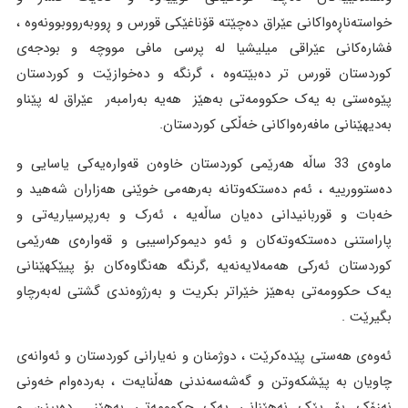
خواستەناڕەواکانى عێراق دەچێتە قۆناغێکى قورس و ڕووبەرووبوونەوە ،
فشارەکانى عێراقى میلیشیا لە پرسى مافى مووچە و بودجەى
کوردستان قورس تر دەبێتەوە ، گرنگە و دەخوازێت و کوردستان
پێوەستى بە یەک حکوومەتى بەهێز هەیە بەرامبەر عێراق لە پێناو
بەدیهێنانى مافەرەواکانى خەڵکى کوردستان.
ماوەى 33 ساڵە هەرێمى کوردستان خاوەن قەوارەیەکى یاسایی و
دەستوورییە ، ئەم دەستکەوتانە بەرهەمى خوێنى هەزاران شەهید و
خەبات و قوربانیدانى دەیان ساڵەیە ، ئەرک و بەرپرسیاریەتى و
پاراستنى دەستکەوتەکان و ئەو دیموکراسیبی و قەوارەى هەرێمى
کوردستان ئەرکى هەمەلایەنەیە ,گرنگە هەنگاوەکان بۆ پیێکهێنانى
یەک حکوومەتى بەهێز خێراتر بکریت و بەرژوەندى گشتى لەبەرچاو
بگیرێت .
ئەوەى هەستى پێدەکرێت ، دوژمنان و نەیارانى کوردستان و ئەوانەى
چاویان بە پێشکەوتن و گەشەسەندنى هەڵنایەت ، بەردەوام خەونى
نەزۆک بۆ پێک نەهێنانى یەک حکوومەتى بەهێز دەبینن و