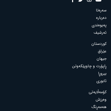
سەرەتا
دەربارە
پەیوەندی
ئەرشیف
کوردستان
عێراق
جیهان
ڕاپۆرت و چاوپێکەوتن
بیروڕا
ئابوری
کۆمەڵایەتی
وەرزش
هەمەڕنگ