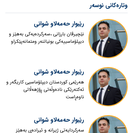
وتارەکانی نوسەر
رێبوار حەمەلاو شوانی
نێچیرڤان بارزانى ،سەرکردەیەکى بەهێز و
دیپلۆماسییەکى بونیاتنەر ومتمانەپێکراو
رێبوار حەمەلاو شوانی
هەرێمى کوردستان دیپلۆماسیی کاریگەر و
ئەکتەرێکى نادەوڵەتى ڕۆژهەڵاتى
ناوەڕاست
رێبوار حەمەلاو شوانی
سەرکردایەتى ژیرانە و ئیرادەی بەهێز