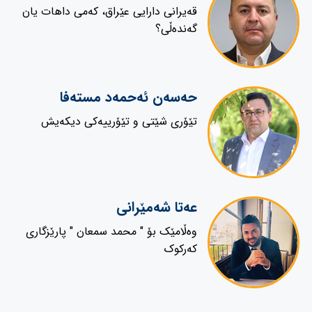
قەیرانی دارایی عێراق، کەمی داهات یان
گەندەڵی؟
حەسەن ئەحمەد مستەفا
تێۆری شێتی و تێۆرییەکی دیکەیش
عەتا شەمێرانی
وەڵامێک بۆ " محمد سمعان " پارێزگاری
کەرکوک