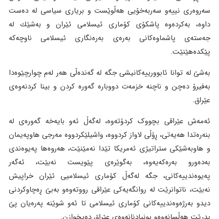
سەروەری نییەو سەربەخۆیی هەڵوێست و بریاری سیاسی لە دەست
داوە، بەکردەوە پاشکۆی کۆماری ئیسلامی ئێران و بەشێك لە
جەستەی پاشماوەکانی بەرەی بەرەنگاری ئیسلامی ناوچەکە
پێکدەهێنێت.
بەشێ لە توانا ئابوورییەکانیشی جگە لە گەندەڵی هەر لەم چوارچێوەدا
بەفیرۆ دەچن و ناچنە خزمەت دووبارە گەورە کردن و بینا کردنەوەی
عێراق.
ئەمەش عێراقی بچووک کردۆتەوە، لەگەڵ ئەو بایەخە گەورەی لە
بنەرەتدا هەیەتی، ڕۆڵی لاواز کردووە، واشیلێکردووە مەرجی هاوپەیمان
و هاوبەشێکی ستراتیژی ئەمریکا تێدا نەمێنێت، هەروەها پەیوەندی
بەدەورو بەرەکەیەوە، بەگوێرەی پێویست نەبێت، ئەگەر
پەیوەندییەکانی، جگە لەگەڵ کۆماری ئیسلامیی ئێران خراپیش
نەبێت، ناتوانرێت لە روانگەیەکی عێراقی رووتەوەو بەبێ ڕەچاوکردنی
دیدو بەرژەوەندییەکانی کۆماری ئیسلامی تا ئەو شوێنە پەرەیان پێ
بدرێت هەڵسانەوەو بونیادنانەوەی عێراق دەیخوازن.