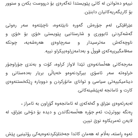
نییەو دەتوانن لە کاتی پێویستدا تەگەرەی بۆ درووست بکەن و سنوور
بۆ کاریگەریەکانیان دابنێن.
عێراقێکی لەم جۆرەش گەورە نابێتەوە، ناچێتەوە سەر رەوتی
گەشەکردنی ئابووری و شارستانیی پێویستی خۆی بۆ خۆی و
ناوچەکەش مەترسیدار و سەرچاوەی هەرەشەیە، چونکە
سەقامگیرییەکەی قووڵ و بەدامەزراوەییکراو نییە.
مەرجەکانی هەڵسانەوەی تێدا لاواز کراوە، کۆت و بەندی جۆراوجۆر
خراوەتە سەر ئاسۆی بیرکردنەوەو خەیاڵی بریار بەدەستانی و
دینامیکییەتی سیاسی و توانای مانۆرکردن و دووبارە ڕێکخستنەوەی
کارت و ئامانجە لەپێشینەکانی.
لەبەرئەوەی عێراق و گەلەکەی لە ئامانجەوە گۆڕاون بە ئامراز ،
ڕەنگە بووترێت ئەم جۆرە هەڵسەنگاندن و دیدە بۆ دۆخی عێراق، لە
لایەن ئەمریکاوە نوێ نیین.
ئەوە ڕاستە، بەڵام لە هەمان کاتدا جەختلێکردنەوەیەکی رۆتینیی پێش