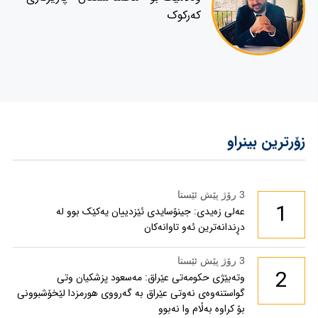
کەرکوک
زۆرترین بینراو
3 رۆژ پێش ئێستا
1
عەلی زەیدی: جینۆسایدی ئێزدییان یەکێک بوو لە
دڕندانەترین ئەو تاوانەکان
3 رۆژ پێش ئێستا
2
وتەبێژی حکومەتی عێراق: مەسعود پزشكیان وتی
گواستنەوەی نەوتی عێراق بە گەرووی هورمزدا لێخۆشبوونی
بۆ كراوە بەڵام وا نەبوو