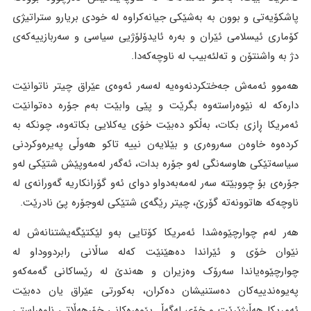
پاشکۆیەتی و بوون بە بەشێکی جیانەکراوە لە خودی بریارو ستراتیژی
کۆماری ئیسلامی ئێران و بەرە ئایدۆلۆژیی سیاسی و سەربازییەکەی
دژ بە واشنتۆن و تەلئەبیب لە ناوچەکەدا.
هەموو ئەمەش جەختکردنەوەیە لەسەر ئەوەی عێراق چیتر ناتوانێت
دارەکە لە نێوەراستەوە بگرێت و پێی وابێت بەم جۆرە دەتوانێت
ئەمریکا ڕازی بکات، بەڵکو دەبێت خۆی یەکلایی بکاتەوە، چونکە بە
کردەوە خاوەن سەروەری و بێلایەن نییە تاکو هەوڵی پەیرەوکردنی
سیاسەتێکی هاوسەنگی لەو جۆرە بدات، ئەگەر لەمەوپێش شتێکی لەو
جۆرەی بۆ چووبێتە سەر لەمەبەدواو دوای ئەو گۆرانکاریە گەورانەی لە
ناوچەکە هاتوونەتە گۆرێ، چیتر رێگەی شتێکی لەوجۆرە پێ نادرێت.
هەر لەم چوارچێوەشدا ئەمریکا کۆتایی بەو لێکتێگەیشتنانەش لە
نێوان خۆی و ئێراندا دەهێنێت کەلە ساڵانی رابردووداو لە
چوارچێوەیاندا سەرۆک وەزیران و هەندێ لە رێساکانی گەمەکەو
پەیوەندییەکان دەستنیشان دەکران، بەکورتی عێراق یان دەبێت
ئەمریکا هەڵبژێرێت و خۆی لەگەڵ پێوەرەکانی خۆرهەڵاتی ناوەراستی