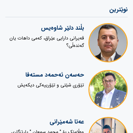
نوێترین
بڵند دلێر شاوەیس
قەیرانی دارایی عێراق، کەمی داهات یان
گەندەڵی؟
حەسەن ئەحمەد مستەفا
تێۆری شێتی و تێۆرییەکی دیکەیش
عەتا شەمێرانی
وەڵامێک بۆ " محمد سمعان " پارێزگاری