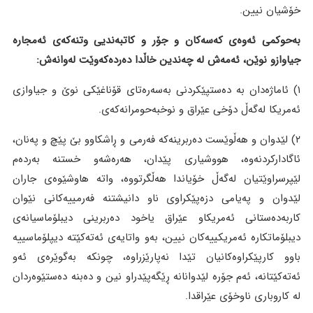
خۆشیان نیین.
بەحوکمی ئەوەی کەسەکان و جۆر و کاتبەندیی وتنەکەی ئەمجارە
جیاوازو نوێن، ئەمەش لە چەندین خاڵدا دەردەکەوێت لەوانەش:
١) ئاماژەدان بە دەستپێکردنی بەسەرەتای قۆناغێکی نوێ و جیاوازی
ئەمریکا لەگەڵ دۆخی عێراق و نوخبەحومرانەکەی.
٢) لێدوان و هەڵوێست دەربرینەکە فەرمی و ڕاشکاوو بێ پێچ و پەنان،
ئاگادارکردنەوە، هووشیاری پێدان، هەرەشەو خستنە بەردەم
لێپرسراوێتیان لەگەڵ خۆیاندا هەڵگرتووە، واتە هاوشێوەی جاران
لێدوان و پەیامی دزەپێکراوی ناو دانیشتنە فەرمییەکانی نێوان
کاربەدەستانی ئەمریکاو عێراق یاخود دەربرینی دیبلۆماسیانەی
دیبلۆماتکارە ئەمریکییەکان نیین، بەو واتایەی ئەتەکێتە دیپلۆماسییە
باوو کارپێکراوەکانیان تێدا نەپارێزراوە، چونکە بەگوێرەی ئەو
ئەتەکێتانە، ئەم جۆرە لێدوانانە ڕێگەپێدراو نین و دەبنە دەستێوەردان
لە کاروباری ناوخۆی عێراقدا.