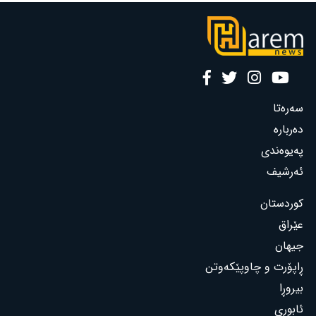
سەرەتا
دەربارە
پەیوەندی
ئەرشیف
کوردستان
عێراق
جیهان
ڕاپۆرت و چاوپێکەوتن
بیروڕا
ئابوری