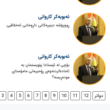
ئەبوبەكر كاروانی
ڕووپۆشە دینییەکانی داڕوخانی ئەخلاقیی
ئەبوبەكر كاروانی
بۆچی لە ئێستادا پێویستمان بە
ئامادەکردنەوەی ڕۆحییەتی مامۆستای
مودەڕیسە؟
دواتر
12
11
10
9
8
7
6
5
4
3