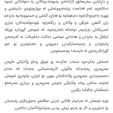
و داڕشتنی سەربەخۆو ئازادانەی پەیوەندییەکانی بە دەوڵەتانی ترەوە
دەکاتەوە، ئەم قەناعەت پێنەنەبوونەشی لە چوارچێوەی دانیشتن و
ژوورە داخراوەکانەوە دەرهێناوە بۆ فەزای گشتی و خستوویەتیە بەردەم
رای گشتی عێراقی و وڵاتان و رێکخراوە نێودەوڵەتیەکان، نیازی
ئەمریکاش بەرامبەر دۆخەکە ناشارێتەوە، کە ئەوەش گووتارە نوێکە
تێکەڵ بە سازدان و هاندانی سیاسی دەکات، دەشیکات بە کەرەسەی
پاساودان و زەمینەسازکردنی دەروونی و جەماوەری بۆ ئەو
گۆرانکاریانەی لە ئایندەدا بەدەستەوەن.
ئەمەش بەکردەوە حساب نەکردنە بۆ عێراق وەکو وڵاتێکی خاوەن
سەروەری، پەیامدانە بەگوێی کاربەدەستانی بەغدادا کە مادام
دەستبەرداری سەروەری وڵاتەکەتان بوون بۆ ئێران، چاوەڕێ ئەوەش
لەئێمە مەکەن وەك وڵاتێکی خاوەن سەروەری و بریاری سەربەخۆ
مامەڵەتان لەگەڵدا بکەین.
بۆیە ئێمەش لە بەرامبەر قائانی لەرێی ساڤایەو بەجۆرێکیتر پەیامتان
بۆ دەنێرین و کار بۆ بەرەو پێش بردنی ستراتیژەکانمان دەکەین.