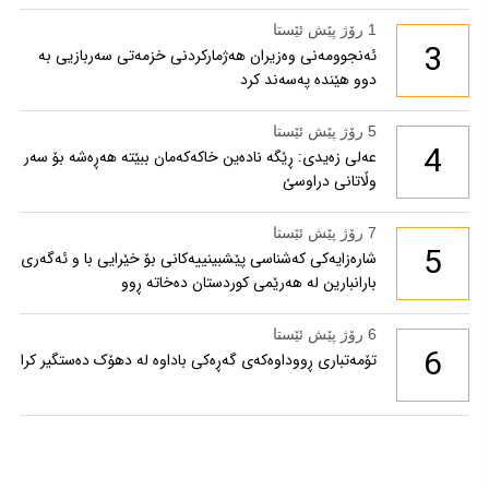
1 رۆژ پێش ئێستا
3
ئەنجوومەنی وەزیران هەژمارکردنی خزمەتی سەربازیی بە
دوو هێندە پەسەند کرد
5 رۆژ پێش ئێستا
4
عەلی زەیدی: ڕێگە نادەین خاکەکەمان ببێتە هەڕەشە بۆ سەر
وڵاتانی دراوسێ
7 رۆژ پێش ئێستا
5
شارەزایەکی کەشناسی پێشبینییەکانی بۆ خێرایی با و ئەگەری
بارانبارین لە هەرێمی کوردستان دەخاتە ڕوو
6 رۆژ پێش ئێستا
6
تۆمەتباری ڕووداوەکەی گەڕەکی باداوە لە دهۆک دەستگیر کرا