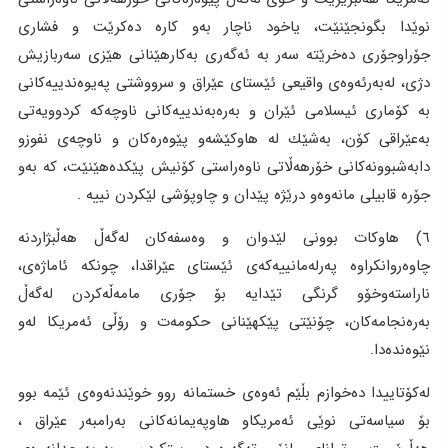
نوێدا بگونجێنێت، یاخود ناچار بەو کارە دەکرێت و فشاری
جۆراوجۆری دەخرێتە سەر بە ئەگەری بەکارهێنانی هێزی سەربازیش
دژی، لەبەرئەوەی واقیعی ئێستای عێراق و سرووشتی پەیوەندییەکانی
بە کۆماری ئیسلامی ئێران و بەرەبەندییەکانی ناوچەکە کردوویەتی
بەعێراقی کۆن، بەشێك لە هاوکێشەو پێوەرەکان و ناوچەی نفوزو
دابەشبوونەکانی خۆرهەڵاتی ناوەراستی کۆنیش پێکدەهێنێت، کە بەو
جۆرە قابیلی مانەوەو درێژە پێدان و چاوپۆشی لێکردن نییە .
٦) هاوکات بوونی لێدوان و وەسفەکان لەگەڵ هەڵبژاردنە
چاوەروانکراوە پەرلەمانییەکەی ئێستای عێراقدا، چونکە ئاماژەی،
ناراستەوخۆو گرنگی تێدایە بۆ جۆری مامەڵەکردن لەگەڵ
بەرەنجامەکان، چۆنێتی پێکهێنانی حکومەت و رۆڵی ئەمریکا لەو
نێوەندەدا.
لەکۆتاییدا دەخوازم بڵێم ئەوەی خستمانە روو خوێندنەوەی ئێمە بوو
بۆ سیاسەتی نوێی ئەمریکاو هاوپەیمانەکانی بەرامبەر عێراق ،