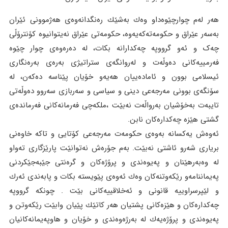
هەر لەم چوارچێوەداو وەك بەشێك رەنگدانەوەی هەژموونی ئێران
بەسەر عێراق و حکومەتەکەیەوە، حکومەتی عێراق نەیتوانیوە کۆنترۆڵی
چەک و ئەو گرووپە چەکدارانە بکات، لە دەرەوەی چوار چێوە
فەرمییەکانی دەوڵەت و لەروانگەی ستراتیژی بەرەی بەرەنگاری
ئیسلامی بوون و ئامادەییان هەیەو خۆیان پێناسە دەکەن، لە
سۆنگەی بوونی مەرجەعی دینی و سیاسی و سەربازی سەروو دەوڵەتی
تایبەت بەخۆشیان بەرواڵەت نەبێت ،ملکەچی فەرمانەکانی فەرماندەی
گشتی هێزە چەکدارەکان نابن.
ئەوەش یەکسانە بەوەی حکومەت مەرجەعی کۆتایی و تاکە خاوەنی
بریاری شەرو ئاشتی نەبێت. بەم جۆرەش نەتوانێت پارێزگاری تەواو
لە وەبەرهێنان و پەیوەندی و پرۆژەکان و گرەنتی جێبەجێکردنی
پەیماننامەو رێکەوتنەکان وەك ئەوەی پێویستە بکات و پابەندی ئەرك
و لێپرسراوییە قانونی و ئەخلاقییەکانی بێت . چونکە گرووپە
چەکدارەکان و هێزەکانی پشتیان هەر کاتێك پێیان وابێت رێکەوتن و
پەیوەندی و پرۆژەیەك لە بەرژەوەندی و خۆیان و هاوپەیمانەکانیان