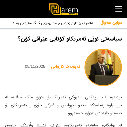
دواین هەواڵ
شاندێک بۆ تاوتوێکردنی چەند پرسێکی گرنگ سەردانی بەغدا
دەکات
سیاسەتی نوێی ئەمریکاو کۆتایی عێراقی کۆن؟
‌ئەبوبەكر كاروانی
05/11/2025
نوێنەرە تایبەتییەکەی سەرۆکی ئەمریکا بۆ عێراق ماک ساڤایە، لە
نووسراوە پەیامێکدا دیدو تێڕوانین و ئەرکی خۆی و ئەمریکای بۆ
ئێستاو ئایندەی عێراق خستەڕوو.
لە ڕوانگەی ساڤایەو ئەمریکاوە، عێراقی ئێستا وڵاتێکی خاوەن