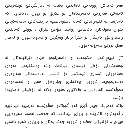
هەر ئەمەش ڕوویەکی ئامانجی پشت لە دیاریکردنی نوێنەرێکی
تایبەتی سەرۆکی ئەمەریکامان بۆ عێراق بۆ روون دەکاتەوە، کە
ئاماژەیە بە تێپەراندنی کەناڵە دیبلۆماسییە نەریتیەکانی مامەڵەکردنی
نێوان دەوڵەتان، نائاسایی روانینە دۆخی عێراق ، بوونی کەناڵێکی
ڕاستەوخۆو کاریگەر بۆ خێرا بریار وەرگرتن و بەدواداچوون و لەسەر
هێڵ بوونی سەرۆك خۆی.
٣) تێپەڕاندنی حکومەت و دامەزراوەو هێزە عێراقییەکان لە
وەسفکردنی دۆخی ئێستای عێراقدا، واتە وەسفکردنی بەوەی
هەژموونی کۆماری ئیسلامی بۆ ئاستی لەدەستدانی سەروەری
بەسەرەوەیە، گرووپی چەکداری جۆراوجۆر هەن و لەدەرەوەی
دەوڵەتەوە ئامادەیی و چالاکیان هەیەو وڵاتە لە دۆخێکی ئاساییدا
ناژیت.
واتە ئەمریکا چیتر گوێ لەو گووتارو هەڵوێستە فەرمییە عێراقییە
راگەیەنراوە ناگرێت و بروای پێناکات، کە جەخت لەسەر سەروەریی
عێراق و کۆنترۆڵی چەك و گرووپە چەکدارەکان و بریاری شەرو ئاشتی