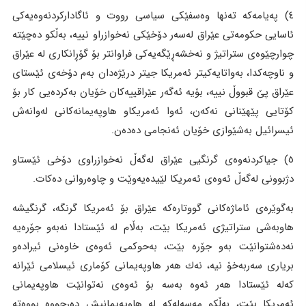
٤) پەیامەکە تەنها وەسفێکی سیاسی رووت و ئاگادارکردنەوەیەکی
ئاسایی حکومەتی عێراق لەسەر دۆخێکی نەخوازراو نییە، بەڵکو دەچێتە
چوارچێوەی ستراتیژ و نەخشەڕێگەیەکی فراوانتر بۆ گۆڕانکاری لە عێراق
و ناوچەکدا، بەواتایەکیتر ئەمریکا جیتر درێژەدان بەم دۆخەی ئێستای
عێراق پێ قبووڵ نییە، بۆیە ئەگەر عێراقییەکان خۆیان بەکردەیی کار بۆ
کۆتایی پێهێنانی نەکەن، ئەوا ئەمریکاو هاوپەیمانەکانی لەوانەش
ئیسرائیل بەشێوازی خۆیان ئەنجامی دەدەن.
٥) جیاکردنەوەی گرنگیی عێراق لەگەڵ نەخوازراوی دۆخی ئێستاو
دژبوونی لەگەڵ ئەوەی ئەمریکا لێیدەیەوێت و چاوەروانی دەکات.
بەگوێرەی ئاماژەکانی گووتارەکە عێراق بۆ ئەمریکا گرنگە، گرنگیشە
هاوبەشی ستراتیژی ئەمریکا بێت، بەڵام لە ئێستادا نەبەو جۆرەیە
نەدەشتوانێت بەو جۆرە بێت، بەحوکمی ئەوەی خاوەنی ئیرادەو
بریاری سەربەخۆ نیە، نەك هەر هاوپەیمانی کۆماری ئیسلامی ئێرانە
کەلە ئێستادا هەر ئەوە بەسە بۆ ئەوەی نەتوانێت هاوپەیمانی
ئەمریکا بێت، بەڵکو مەسەلەکە لە هاوپەیمانیش دەرچووە بووەتە