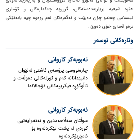
هەڵوێست و توانای مانۆرو تەگەرە درووستکردن و بەرپەرچدانەوەی
هێزە شیعیە بریاربەدەستەکان، گرووپە چەکدارەکان و کۆماری
ئیسلامی چەندو چۆن دەبێت و ئەگەرەکان لەم روەوە چیە بابەتێکی
ترەو قسەی خۆی دەوێ .
وتارەکانی نوسەر
ئەبوبەكر كاروانی
چارەنووسی پرۆسەی ئاشتی لەنێوان
دانپێدانانە کەم و کورتەکانی دەوڵەت و
ئاڵوگۆڕە فیکرییەکانی ئۆجالاندا
ئەبوبەكر كاروانی
سوڵتان سەڵاحەددین و نەتەوایەتیی
کوردی لە پشت تێکردنەوە بۆ
ئامێزبۆکردنەوە