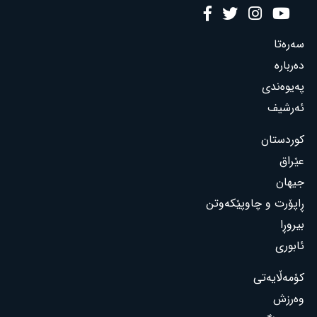
سەرەتا
دەربارە
پەیوەندی
ئەرشیف
کوردستان
عێراق
جیهان
ڕاپۆرت و چاوپێکەوتن
بیروڕا
ئابوری
کۆمەڵایەتی
وەرزش