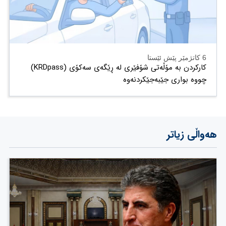
6 کاتژمێر پێش ئێستا
کارکردن بە مۆڵەتی شۆفێری لە ڕێگەی سەکۆی (KRDpass)
چووە بواری جێبەجێکردنەوە
هەواڵی زیاتر