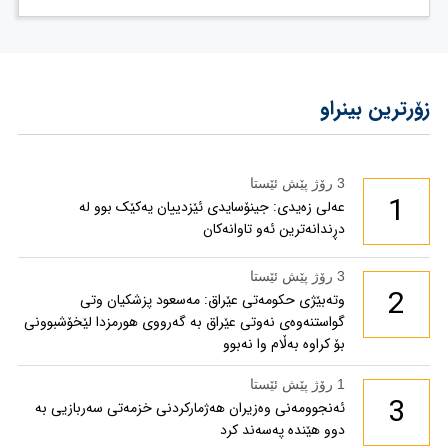
زۆرترین بینراو
3 رۆژ پێش ئێستا
1
عەلی زەیدی: جینۆسایدی ئێزدییان یەکێک بوو لە
دڕندانەترین ئەو تاوانەکان
3 رۆژ پێش ئێستا
2
وتەبێژی حکومەتی عێراق: مەسعود پزشكیان وتی
گواستنەوەی نەوتی عێراق بە گەرووی هورمزدا لێخۆشبوونی
بۆ كراوە بەڵام وا نەبوو
1 رۆژ پێش ئێستا
3
ئەنجوومەنی وەزیران هەژمارکردنی خزمەتی سەربازیی بە
دوو هێندە پەسەند کرد