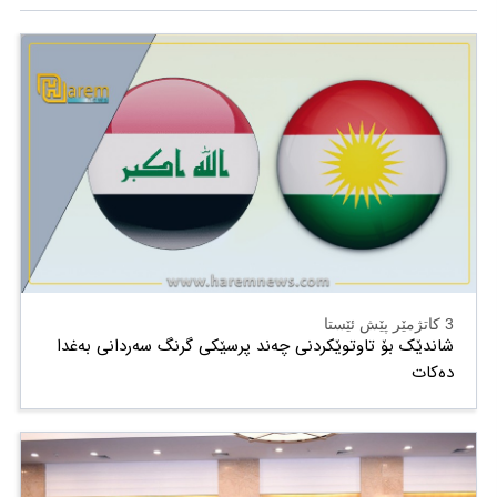
3 کاتژمێر پێش ئێستا
شاندێک بۆ تاوتوێکردنی چەند پرسێکی گرنگ سەردانی بەغدا
دەکات