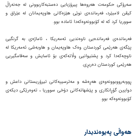
سەرۆکی حکومەت هەروەها پیرۆزبایی دەستبەکاربوونی لە جه‌نه‌راڵ
كيڤن لامبێرد، فه‌رمانده‌ى نوێی هێزه‌كانى هاوپه‌يمانان له‌ عێراق و
سووريا كرد کە لە کۆبوونەوەکەدا ئامادە بوو.
فەرماندەی فەرماندەیی ناوەندیی ئەمەریکا ، ئاماژەی بە گرنگیی
پێگەی هەرێمی کوردستان وەک هاوپەیمان و هاوبەشی ئەمەریکا لە
ناوچەکەدا کرد و پشتیوانیی وڵاتەکەی بۆ ئاسایش و سەقامگیریی
هەرێمی کوردستان دەربڕی.
ڕووبەرووبوونەوەی هەڕەشە و مەترسییەکانی تیرۆریستانی داعش و
دوایین گۆڕانکاری و پێشهاتەکانی دۆخی سووریا ، تەوەرێکی دیکەی
کۆبوونەوەکە بوو.
هەواڵی پەیوەندیدار