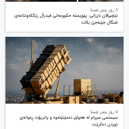
3 رۆژ پێش ئێستا
نێچیرڤان بارزانی: پێویستە حکوومەتی فیدراڵ رێککەوتنامەی
شنگال جێبەجێ بکات
4 رۆژ پێش ئێستا
سیستمی سیرام لە هەولێر دەمێنێتەوە و پاتریۆت ڕەوانەی
ئوردن دەکرێت