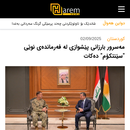
دواین هەواڵ
شاندێک بۆ تاوتوێکردنی چەند پرسێکی گرنگ سەردانی بەغدا
دەکات
کوردستان‌
02/09/2025
مەسرور بارزانی پێشوازی لە فەرماندەی نوێی
"سێنتکۆم" دەکات