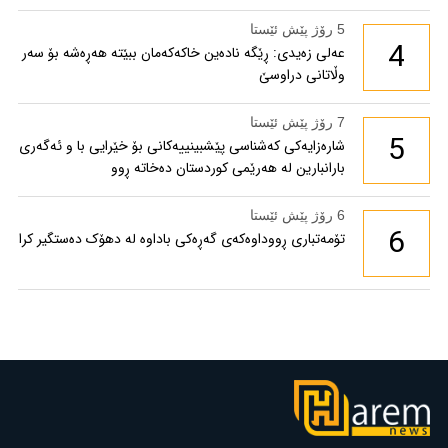
5 رۆژ پێش ئێستا
4
عەلی زەیدی: ڕێگە نادەین خاکەکەمان ببێتە هەڕەشە بۆ سەر
وڵاتانی دراوسێ
7 رۆژ پێش ئێستا
5
شارەزایەکی کەشناسی پێشبینییەکانی بۆ خێرایی با و ئەگەری
بارانبارین لە هەرێمی کوردستان دەخاتە ڕوو
6 رۆژ پێش ئێستا
6
تۆمەتباری ڕووداوەکەی گەڕەکی باداوە لە دهۆک دەستگیر کرا