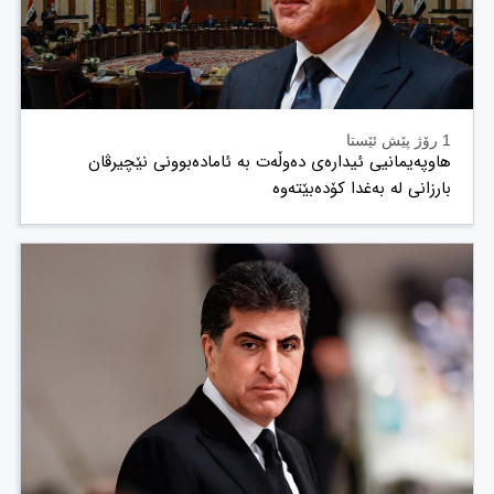
1 رۆژ پێش ئێستا
هاوپەیمانیی ئیدارەی دەوڵەت بە ئامادەبوونی نێچیرڤان
بارزانی لە بەغدا کۆدەبێتەوە