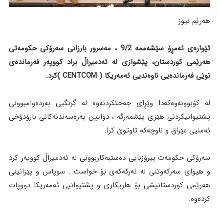
هەرێم نیوز
ئێوارەی ئەمڕۆ سێشەممە 9/2 ، مەسرور بارزانی سەرۆکی حکومەتی
هەرێمی کوردستان، پێشوازی لە ئەدمیراڵ براد کووپەر فەرماندەی
نوێی فەرماندەیی ناوەندیی ئەمەریکا ( CENTCOM )کرد.
لە کۆبوونەوەکەدا وێڕای جەختکردنەوە لە گرنگیی بەردەوامبوونی
پشتیوانیکردنی هێزی پێشمەرگە ، دوایین پەرەسەندنەکانی بارۆدۆخی
ئەمنیی عێراق و ناوچەکە تاوتوێ کرا.
سەرۆکی حکومەت پیرۆزبایی دەستبەکاربوونی لە ئەدمیراڵ کووپەر کرد
و هیوای سەرکەوتنی لە ئەرکەکەی بۆ خواست . سوپاس و پێزانینی
هەرێمی کوردستانیشی بۆ هاریکاری و پشتیوانیی ئەمەریکا دووپات
کردەوە.