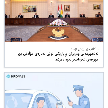
3 کاتژمێر پێش ئێستا
ئەنجوومەنی وەزیران بڕیارێکی نوێی لەبارەی مۆڵەتی بێ
مووچەی فەرمانبەرانەوە دەرکرد