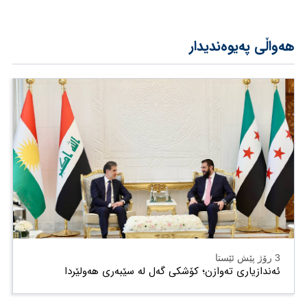
هەواڵی پەیوەندیدار
3 رۆژ پێش ئێستا
ئەندازیاری تەوازن؛ کۆشکی گەل لە سێبەری هەولێردا