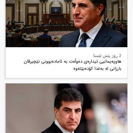
2 رۆژ پێش ئێستا
هاوپەیمانیی ئیدارەی دەوڵەت بە ئامادەبوونی نێچیرڤان
بارزانی لە بەغدا کۆدەبێتەوە