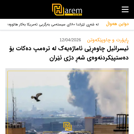
دواین هەواڵ
لە شەڕی ئێراندا ٨٠٪ی سیستەمی بەرگریی ئەمریکا بەکار هاتووە؛
پنتاگۆن داوای ٦٧ ملیار دۆلار دەکات.
ڕاپۆرت و چاوپێکەوتن‌
12/04/2026
ئیسرائیل چاوەڕێی ئاماژەیەک لە ترەمپ دەکات بۆ
دەستپێکردنەوەی شەڕ دژی ئێران