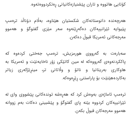
کۆتایی هاتووە و تاران پێشنیازەکانیانی ڕەتکردووەتەوە.
هەرچەندە دانوستانەکان شکستیان هێناوە، بەڵام دۆناڵد ترەمپ
پێیوایە ئێرانییەکان دەگەڕێنەوە سەر مێزی گفتوگۆ و هەموو
مەرجەکانی ئەمریکا قبوڵ دەکەن.
سەبارەت بە گەرووی هورمزیش، ترەمپ جەختی کردەوە کە
پاککردنەوەی گەرووەکە لە مین کاتێکی زۆر ناخایەنێت و ئەمریکا بە
هاوکاری بەریتانیا و ناتۆ و وڵاتانی تر، مینڕێژکەری زیاتر
بەکاردەهێنێت بۆ پاراستنی ڕێڕەوەکە.
ترەمپ ئاماژەی بەوەش کرد کە هەڕەشە توندەکانی پێشووی وای لە
ئێرانییەکان کردووە بێنە پای گفتوگۆ و پێشبینی دەکات بەم زووانە
هەموو مەرجەکان قبوڵ بکەن.