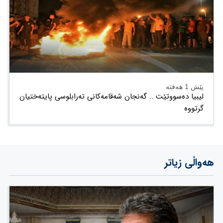
پێش 1 هەفتە
لیبیا دەسووتێت .. گەنجان شەقامەکانی تەرابلوسی پایتەختیان
گرتووە
هەواڵی زیاتر