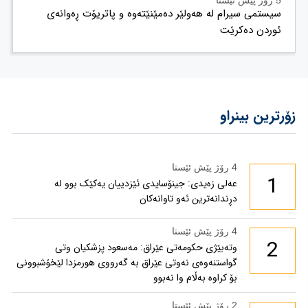
5 رۆژ پێش ئێستا
سیستمی سیرام لە هەولێر دەمێنێتەوە و پاتریۆت ڕەوانەی
ئوردن دەکرێت
زۆرترین بینراو
4 رۆژ پێش ئێستا
1
عەلی زەیدی: جینۆسایدی ئێزدییان یەکێک بوو لە
دڕندانەترین ئەو تاوانەکان
4 رۆژ پێش ئێستا
2
وتەبێژی حکومەتی عێراق: مەسعود پزشكیان وتی
گواستنەوەی نەوتی عێراق بە گەرووی هورمزدا لێخۆشبوونی
بۆ كراوە بەڵام وا نەبوو
2 رۆژ پێش ئێستا