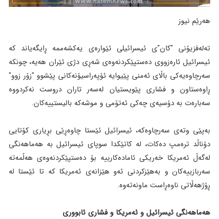
هەرێم نیوز
تەلەفزیۆنی "کان"ی ئیسرائیلی ئێوارەی یەکشەممە ڕایگەیاند کە
ئیسرائیل ئارەزووی دەستپێکردنەوەی شەڕی دژی ئێران هەیە، چونکە
سەرچاوەیەکی باڵای ئەمنی پێیوایە ئۆپەراسیۆنەکانی پێشوو "زۆر زوو"
ڕاوەستاون و فشاری پێویستیان لەسەر تاران دروست نەکردووە
سەبارەت بە دۆسیەی چەکی ئەتۆمی و موشەکە بالیستییەکان.
بەپێی وتەی سەرچاوەکە، ئیسرائیل ئێستا چاوەڕێی بڕیاری کۆتایی
دۆناڵد ترەمپ دەکات، لە کاتێکدا سوپای ئیسرائیل بە هەماهەنگی
لەگەڵ ئەمریکا خەریکی ئامادەکارییە بۆ دەستپێکردنەوەی هەڵمەتە
سەربازییەکان و بەهێزکردنی ئەو هێزانەی ئەمریکا کە تا ئێستا لە
ڕۆژهەڵاتی ناوەڕاست ماونەتەوە.
هەماهەنگی ئیسرائیل و ئەمریکا و فشاری ئابووری