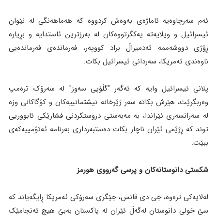
ئەم سەرچاوەیە ئاماژەی بەوەش کردووە کە هەماهەنگی لە نێوان
ئیسرائیل و ویلایەتە یەکگرتووەکان لە بەرزترین ئاستدایە و بڕیارە
ڕۆژی دووشەممە ئەدمیراڵ براد کووپەر، فەرماندەی فەرماندەیی
ناوەندی ئەمریکا، سەردانی ئیسرائیل بکات.
پلانی ئیسرائیل وایە کە ئەگەر "گڵۆپی سەوز" لە سەرۆک ترەمپ
وەربگرێت، هێرش بکاتە سەر ژێرخانە نیشتمانییەکان و کۆگاکانی وزە
لە سەرانسەری ئێراندا، بە مەبەستی دروستکردنی فشارێکی ئابووریی
توند کە ڕژێمی ئێران ناچار بکات دەستبەرداری بەرنامە ئەتۆمییەکەی
ببێت.
شکستی دانوستانەکان و پرسی گەرووی هورمز
لەلایەکی ترەوە، جی دی ڤانس، جێگری سەرۆکی ئەمریکا ڕایگەیاند کە
سێ خولی دانوستان لەگەڵ ئێران لە پاکستان بەبێ هیچ ئەنجامێک