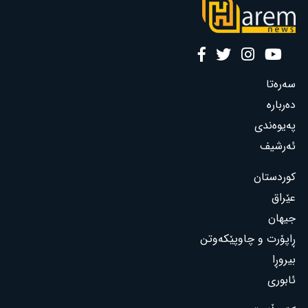
سەرەتا
دەربارە
پەیوەندی
ئەرشیف
کوردستان
عێراق
جیهان
ڕاپۆرت و چاوپێکەوتن
بیروڕا
ئابوری