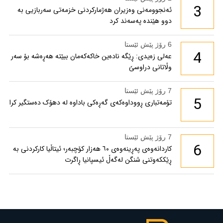
3
ئەنجوومەنی وەزیران هەژمارکردنی خزمەتی سەربازیی بە
دوو هێندە پەسەند کرد
6 رۆژ پێش ئێستا
4
عەلی زەیدی: ڕێگە نادەین خاکەکەمان ببێتە هەڕەشە بۆ سەر
وڵاتانی دراوسێ
7 رۆژ پێش ئێستا
5
تۆمەتباری ڕووداوەکەی گەڕەکی باداوە لە دهۆک دەستگیر کرا
7 رۆژ پێش ئێستا
6
کاردانەوەی پەڕینەوەی ٦٠ هەزار کۆچبەر؛ ئیتاڵیا کارکردنی بە
ڕێککەوتنی شنگن لەگەڵ ئیسپانیا ڕاگرت