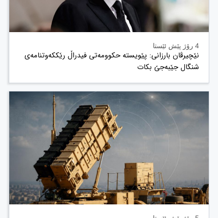
4 رۆژ پێش ئێستا
نێچیرڤان بارزانی: پێویستە حکوومەتی فیدراڵ رێککەوتنامەی
شنگال جێبەجێ بکات