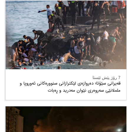
7 رۆژ پێش ئێستا
قەیرانی سێۆتا؛ دەروازەی لێکترازانی سنوورەکانی ئەوروپا و
ململانێی سەروەری نێوان مەدرید و ڕەبات