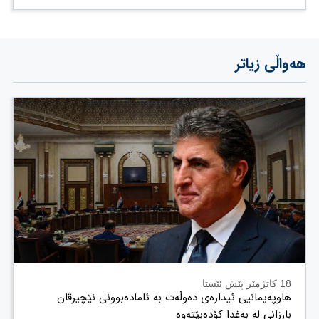
هەواڵی زیاتر
18 کاتژمێر پێش ئێستا
هاوپەیمانیی ئیدارەی دەوڵەت بە ئامادەبوونی نێچیرڤان
بارزانی لە بەغدا کۆدەبێتەوە