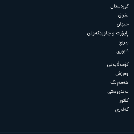
کوردستان
عێراق
جیهان
ڕاپۆرت و چاوپێکەوتن
بیروڕا
ئابوری
کۆمەڵایەتی
وەرزش
هەمەڕنگ
تەندروستی
کلتور
گەلەری