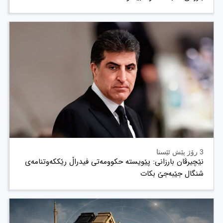
3 رۆژ پێش ئێستا
نێچیرڤان بارزانی: پێویستە حکوومەتی فیدراڵ رێککەوتنامەی
شنگال جێبەجێ بکات