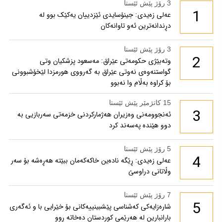
3 رۆژ پێش ئێستا
1
عەلی زەیدی: جینۆسایدی ئێزدییان یەکێک بوو لە
دڕندانەترین ئەو تاوانەکان
3 رۆژ پێش ئێستا
2
وتەبێژی حکومەتی عێراق: مەسعود پزشكیان وتی
گواستنەوەی نەوتی عێراق بە گەرووی هورمزدا لێخۆشبوونی
بۆ كراوە بەڵام وا نەبوو
15 کاتژمێر پێش ئێستا
3
ئەنجوومەنی وەزیران هەژمارکردنی خزمەتی سەربازیی بە
دوو هێندە پەسەند کرد
5 رۆژ پێش ئێستا
4
عەلی زەیدی: ڕێگە نادەین خاکەکەمان ببێتە هەڕەشە بۆ سەر
وڵاتانی دراوسێ
7 رۆژ پێش ئێستا
5
شارەزایەکی کەشناسی پێشبینییەکانی بۆ خێرایی با و ئەگەری
بارانبارین لە هەرێمی کوردستان دەخاتە ڕوو