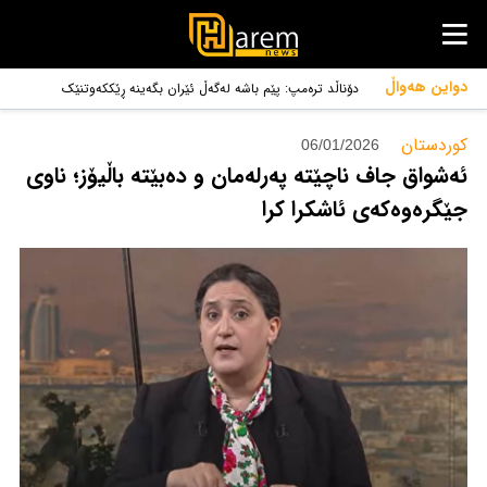
دواین هەواڵ
دۆناڵد ترەمپ: پێم باشە لەگەڵ ئێران بگەینە ڕێککەوتنێک
کوردستان‌
06/01/2026
ئەشواق جاف ناچێتە پەرلەمان و دەبێتە باڵیۆز؛ ناوی
جێگرەوەکەی ئاشکرا کرا