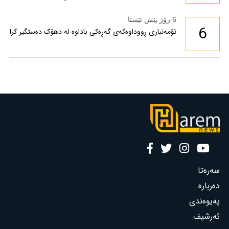
6 رۆژ پێش ئێستا
6
تۆمەتباری ڕووداوەکەی گەڕەکی باداوە لە دهۆک دەستگیر کرا
سەرەتا
دەربارە
پەیوەندی
ئەرشیف