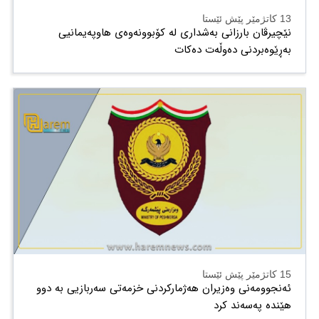
13 کاتژمێر پێش ئێستا
نێچیرڤان بارزانی بەشداری لە کۆبوونەوەی هاوپەیمانیی
بەڕێوەبردنی دەوڵەت دەكات
15 کاتژمێر پێش ئێستا
ئەنجوومەنی وەزیران هەژمارکردنی خزمەتی سەربازیی بە دوو
هێندە پەسەند کرد