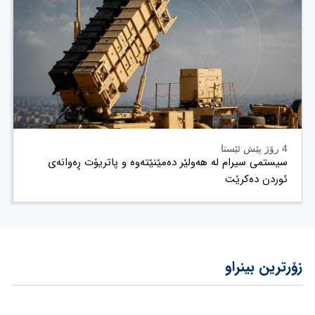
4 رۆژ پێش ئێستا
سیستمی سیرام لە هەولێر دەمێنێتەوە و پاتریۆت ڕەوانەی
ئوردن دەکرێت
زۆرترین بینراو