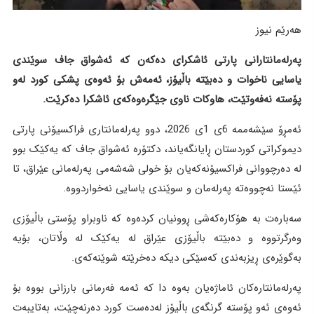
هەرێم نیوز
پەرلەمانتارانی پارتی ئاشکرای دەکەن کە ئەشواق جاف سوێندی
یاسایی ناخوات و دەبێتە باڵیۆز، ئەمەش بۆ ئەوەی پشکی کورد لەو
پۆستە نەفەوتێت، هاوکات ناوی جێگرەوەکەی ئاشکرا دەکرێت.
ئەمڕۆ سێشەممە 6ی 1ی 2026، دوو پەرلەمانتاری فراکسیۆنی پارتی
دیموکراتی کوردستان ڕایانگەیاند، دکتۆرە ئەشواق جاف کە یەکێک بوو
لە دەرچووانی فراکسیۆنەکەیان بۆ خولی شەشەمی پەرلەمانی عێراق، تا
ئێستا نەچووەتە پەرلەمان و سوێندی یاسایی نەخواردووە.
سەبارەت بە هۆکارەکەشی ڕوونیان کردەوە کە ناوبراو پۆستی باڵیۆزی
وەرگرتووە و دەبێتە باڵیۆزی عێراق لە یەکێک لە وڵاتان، بۆیە
بەگوێرەی ڕیزبەندی کەسێکی دیکە دەخرێتە شوێنەکەی.
پەرلەمانتارەکان ئاماژەیان بەوە دا کە ئەمە فەرمانی بارزانی بووە بۆ
ئەوەی ئەو پۆستە گرنگەی باڵیۆز لەدەست کورد دەرنەچێت، بەتایبەت