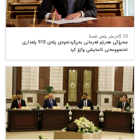
13 کاتژمێر پێش ئێستا
سەرۆکی هەرێم فەرمانی بەرزکردنەوەی پلەی 910 پلەداری
ئەنجوومەنی ئاسایشی واژۆ کرد