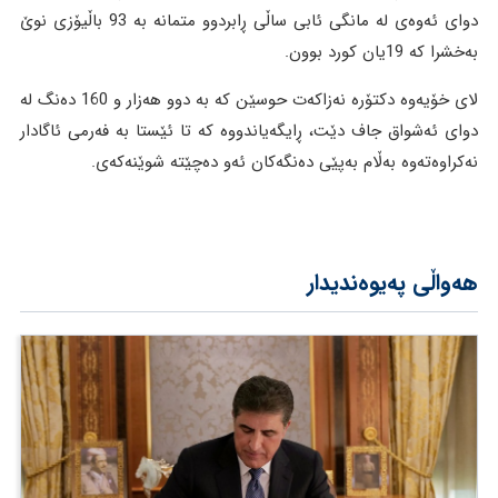
دوای ئەوەی لە مانگی ئابی ساڵی ڕابردوو متمانە بە 93 باڵیۆزی نوێ
بەخشرا کە 19یان کورد بوون.
لای خۆیەوە دکتۆرە نەزاکەت حوسێن کە بە دوو هەزار و 160 دەنگ لە
دوای ئەشواق جاف دێت، ڕایگەیاندووە کە تا ئێستا بە فەرمی ئاگادار
نەکراوەتەوە بەڵام بەپێی دەنگەکان ئەو دەچێتە شوێنەکەی.
هەواڵی پەیوەندیدار