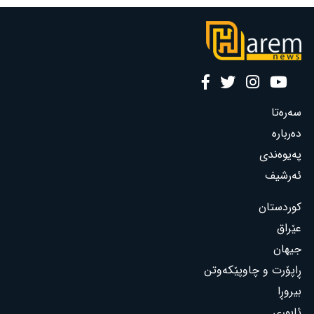
سەرەتا
دەربارە
پەیوەندی
ئەرشیف
کوردستان
عێراق
جیهان
ڕاپۆرت و چاوپێکەوتن
بیروڕا
ئابوری