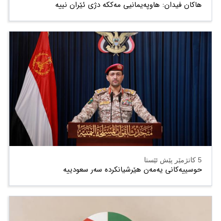
هاکان فیدان: هاوپەیمانیی مەککە دژی ئێران نییە
5 کاتژمێر پێش ئێستا
حوسییەکانی یەمەن هێرشیانکردە سەر سعودییە