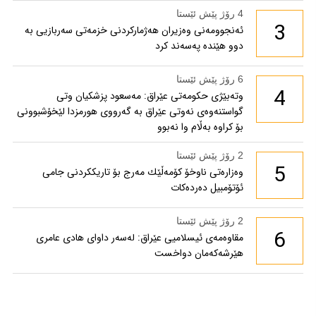
4 رۆژ پێش ئێستا
3
ئەنجوومەنی وەزیران هەژمارکردنی خزمەتی سەربازیی بە
دوو هێندە پەسەند کرد
6 رۆژ پێش ئێستا
4
وتەبێژی حکومەتی عێراق: مەسعود پزشكیان وتی
گواستنەوەی نەوتی عێراق بە گەرووی هورمزدا لێخۆشبوونی
بۆ كراوە بەڵام وا نەبوو
2 رۆژ پێش ئێستا
5
وەزارەتی ناوخۆ كۆمەڵێك مەرج بۆ تاریككردنی جامی
ئۆتۆمبیل دەردەكات
2 رۆژ پێش ئێستا
6
مقاوەمەی ئیسلامیی عێراق: لەسەر داوای هادی عامری
هێرشەکەمان دواخست