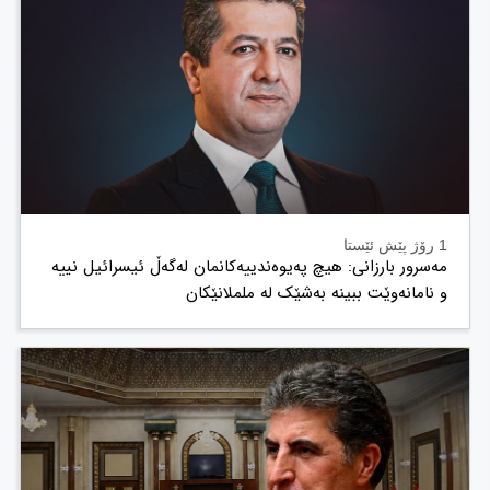
1 رۆژ پێش ئێستا
مەسرور بارزانی: هیچ پەیوەندییەکانمان لەگەڵ ئیسرائیل نییە
و نامانەوێت ببینە بەشێک لە ململانێکان