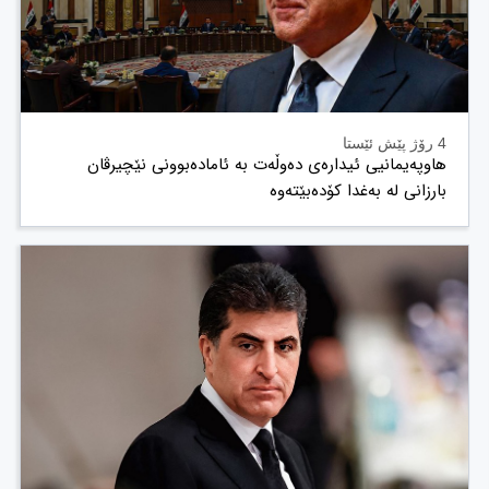
4 رۆژ پێش ئێستا
هاوپەیمانیی ئیدارەی دەوڵەت بە ئامادەبوونی نێچیرڤان
بارزانی لە بەغدا کۆدەبێتەوە