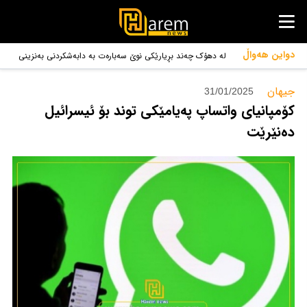
دواین هەواڵ
لە دهۆک چەند بڕیارێکی نوێ سەبارەت بە دابەشکردنی بەنزینی
حکوومی دران
جیهان‌
31/01/2025
كۆمپانیای واتساپ پەیامێکی توند بۆ ئیسرائیل
دەنێرێت