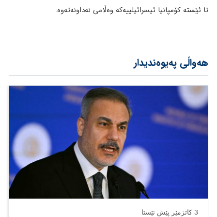
تا ئێستە كۆمپانیا ئیسرائیلییەكە وەڵامی نەداونەتەوە.
هەواڵی پەیوەندیدار
3 کاتژمێر پێش ئێستا