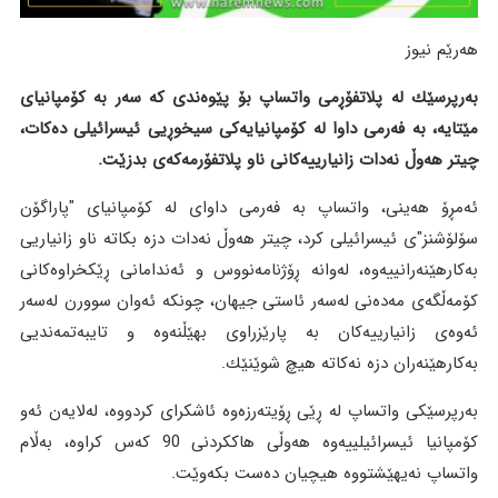
هەرێم نیوز
بەرپرسێك لە پلاتفۆڕمی واتساپ بۆ پێوەندی كە سەر بە كۆمپانیای
مێتایە، بە فەرمی داوا لە كۆمپانیایەكی سیخوڕیی ئیسرائیلی دەكات،
چیتر هەوڵ نەدات زانیارییەكانی ناو پلاتفۆرمەكەی بدزێت.
ئەمڕۆ هەینی، واتساپ بە فەرمی داوای لە كۆمپانیای "پاراگۆن
سۆلۆشنز"ی ئیسرائیلی كرد، چیتر هەوڵ نەدات دزە بكاتە ناو زانیاریی
بەكارهێنەرانییەوە، لەوانە ڕۆژنامەنووس و ئەندامانی ڕێكخراوەكانی
كۆمەڵگەی مەدەنی لەسەر ئاستی جیهان، چونكە ئەوان سوورن لەسەر
ئەوەی زانیارییەكان بە پارێزراوی بهێڵنەوە و تایبەتمەندیی
بەكارهێنەران دزە نەكاتە هیچ شوێنێك.
بەرپرسێكی واتساپ لە ڕێی ڕۆیتەرزەوە ئاشكرای كردووە، لەلایەن ئەو
كۆمپانیا ئیسرائیلییەوە هەوڵی هاككردنی 90 كەس كراوە، بەڵام
واتساپ نەیهێشتووە هیچیان دەست بكەوێت.