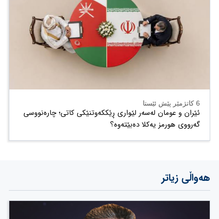
6 کاتژمێر پێش ئێستا
ئێران و عومان لەسەر لێواری ڕێککەوتنێکی کاتی؛ چارەنووسی
گەرووی هورمز یەکلا دەبێتەوە؟
هەواڵی زیاتر