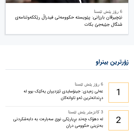
6 رۆژ پێش ئێستا
نێچیرڤان بارزانی: پێویستە حکوومەتی فیدراڵ رێککەوتنامەی
شنگال جێبەجێ بکات
زۆرترین بینراو
6 رۆژ پێش ئێستا
1
عەلی زەیدی: جینۆسایدی ئێزدییان یەکێک بوو لە
دڕندانەترین ئەو تاوانەکان
3 کاتژمێر پێش ئێستا
2
لە دهۆک چەند بڕیارێکی نوێ سەبارەت بە دابەشکردنی
بەنزینی حکوومی دران