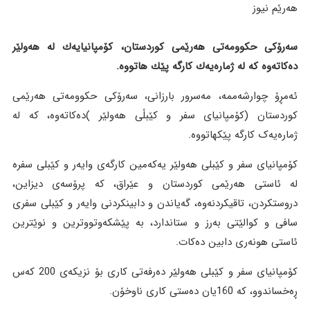
هەرێم نیوز
سەرۆكی حكوومەتی هەرێمی كوردستان، كۆمپانیایەك لە هەولێر
دەكاتەوە كە لە ژمارەیەك كارگە پێك هاتووە.
ئەمڕۆ چوارشەممە، مەسرور بارزانی، سەرۆکی حکوومەتی هەرێمی
کوردستان (کۆمپانیای سفر و کێبڵی هەولێر )دەکاتەوە، کە لە
ژمارەیەک کارگە پێکهاتووە.
کۆمپانیای سفر و کێبلی هەولێر یەکەمین کارگەی وایەر و کێبلی سفرە
لە ئاستی هەرێمی کوردستان و عێراق، کە پرۆسەی دیزاین،
دروستکردن، تاقیکردنەوە، گەیاندن و دابینکردنی وایەر و کێبلی سفری
سافی و کوالێتی بەرز و ستاندارد، بە پێشکەوتووترین و نوێترین
ئاستی هونەری دابین دەکات.
کۆمپانیای سفر و کێبلی هەولێر دەرفەتی کاری بۆ نزیکەی 200 کەس
ڕەخساندوو، کە 160یان دەستی کاری ناوخۆن.