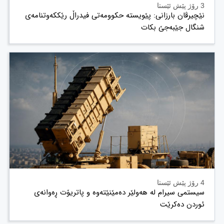
3 رۆژ پێش ئێستا
نێچیرڤان بارزانی: پێویستە حکوومەتی فیدراڵ رێککەوتنامەی
شنگال جێبەجێ بکات
4 رۆژ پێش ئێستا
سیستمی سیرام لە هەولێر دەمێنێتەوە و پاتریۆت ڕەوانەی
ئوردن دەکرێت