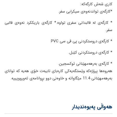
کاری شەش کارگەکە:
*کارگەی تواندنەوەی سیکرابی سفر.
* کارگەی لە قالبدانی سفری تواوە.* کارگەی باریککرد نەوەی قالبی
سفر.
* کارگەی دروستکردنی پی ڤی سی PVC
* کارگەی دروستکردنی کێبل.
* کارگەی بەرهەمهێنانی ئوکسجین.
هەروەها پرۆژەکە وێستگەیەکی کارەبای تایبەت خۆی هەیە کە توانای
بەرهەمهێنانی 11.4 مێگاواتە و خاوەنی دوو بڕوانامەی ئەورووپییە.
هەواڵی پەیوەندیدار