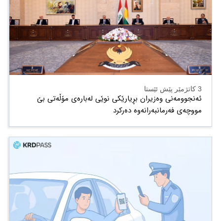
3 کاتژمێر پێش ئێستا
ئەنجوومەنی وەزیران بڕیارێکی نوێی لەبارەی مۆڵەتی بێ
مووچەی فەرمانبەرانەوە دەرکرد