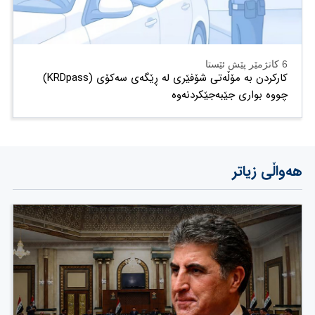
6 کاتژمێر پێش ئێستا
کارکردن بە مۆڵەتی شۆفێری لە ڕێگەی سەکۆی (KRDpass)
چووە بواری جێبەجێکردنەوە
هەواڵی زیاتر