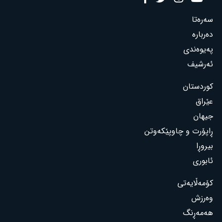
سەرەتا
دەربارە
پەیوەندی
ئەرشیف
کوردستان
عێراق
جیهان
ڕاپۆرت و چاوپێکەوتن
بیروڕا
ئابوری
کۆمەڵایەتی
وەرزش
هەمەڕنگ