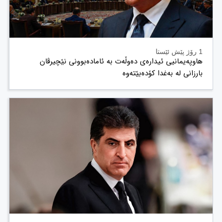
1 رۆژ پێش ئێستا
هاوپەیمانیی ئیدارەی دەوڵەت بە ئامادەبوونی نێچیرڤان
بارزانی لە بەغدا کۆدەبێتەوە