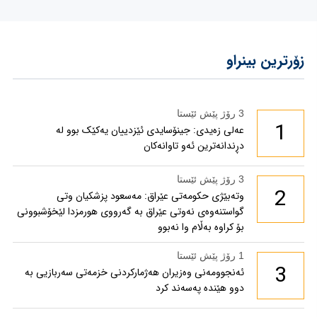
زۆرترین بینراو
3 رۆژ پێش ئێستا
1
عەلی زەیدی: جینۆسایدی ئێزدییان یەکێک بوو لە
دڕندانەترین ئەو تاوانەکان
3 رۆژ پێش ئێستا
2
وتەبێژی حکومەتی عێراق: مەسعود پزشكیان وتی
گواستنەوەی نەوتی عێراق بە گەرووی هورمزدا لێخۆشبوونی
بۆ كراوە بەڵام وا نەبوو
1 رۆژ پێش ئێستا
3
ئەنجوومەنی وەزیران هەژمارکردنی خزمەتی سەربازیی بە
دوو هێندە پەسەند کرد