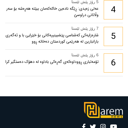
5 رۆژ پێش ئێستا
4
عەلی زەیدی: ڕێگە نادەین خاکەکەمان ببێتە هەڕەشە بۆ سەر
وڵاتانی دراوسێ
7 رۆژ پێش ئێستا
5
شارەزایەکی کەشناسی پێشبینییەکانی بۆ خێرایی با و ئەگەری
بارانبارین لە هەرێمی کوردستان دەخاتە ڕوو
6 رۆژ پێش ئێستا
6
تۆمەتباری ڕووداوەکەی گەڕەکی باداوە لە دهۆک دەستگیر کرا