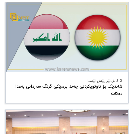
3 کاتژمێر پێش ئێستا
شاندێک بۆ تاوتوێکردنی چەند پرسێکی گرنگ سەردانی بەغدا
دەکات