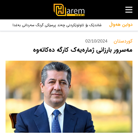
دواین هەواڵ
شاندێک بۆ تاوتوێکردنی چەند پرسێکی گرنگ سەردانی بەغدا
دەکات
کوردستان‌
02/10/2024
مەسرور بارزانی ژمارەیەک کارگە دەکاتەوە